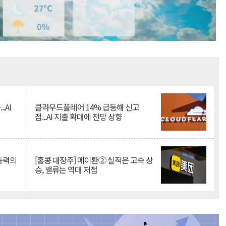
Mute
.AI
클라우드플레어 14% 급등해 신고
점...AI 지출 확대에 전망 상향
 동력의
[홍콩 대장주] 메이퇀② 실적은 고속 상
승, 밸류는 역대 저점