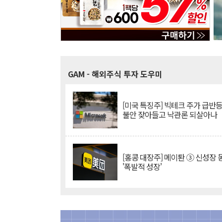
GAM
- 해외주식 투자 도우미
[미국 특징주] 빅테크 주가 급반등..
불안 잦아들고 낙관론 되살아나
[홍콩 대장주] 메이퇀 ③ 신성장
'폭발적 성장'