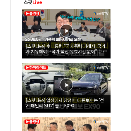
스팟
Live
[스팟Live] 李대통령 "국가폭력 피해자, 국가
가 치유해야…국가 책임 유효기간 없어"｜
26.08.07 국가폭력 피해자 위로 오찬
[스팟Live] 일상에서 장점이 더 돋보이는 '전
기 패밀리 SUV' 볼보 EX90