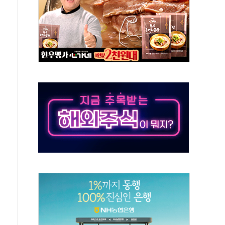
·태양광주↑ VS 트레이드데스크·웬디스↓
 끝까지 찾겠다"
중 완화 전환점"
적 공급 확대·속도전 총력"
 급등
않아"