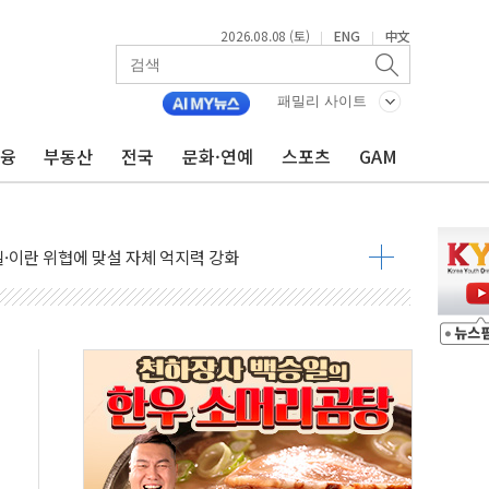
2026.08.08 (토)
ENG
中文
|
|
패밀리 사이트
금융
부동산
전국
문화·연예
스포츠
GAM
낮아지며 상승… STOXX 600 지수는 나흘 연속 최고치
세
엘·이란 위협에 맞설 자체 억지력 강화
동
톱'… 美 해상봉쇄 영향
각
체주 '활짝'
스닥 선물 1%대 상승
상 기대 후퇴