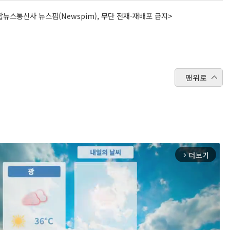
뉴스통신사 뉴스핌(Newspim), 무단 전재-재배포 금지>
맨위로
더보기
arrow_forward_ios