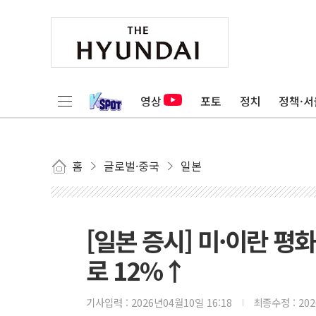
영상
포토
정치
정책·서
홈
글로벌·중국
일본
[일본 증시] 미·이란 평
로 12%↑
기사입력 :
2026년04월10일 16:18
최종수정 :
20