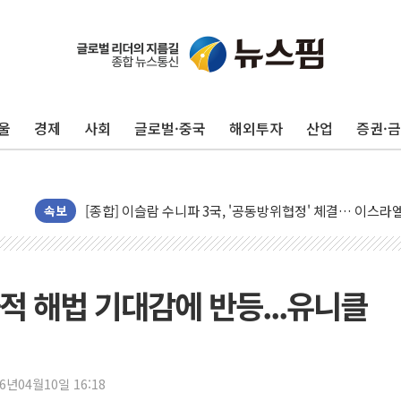
울
경제
사회
글로벌·중국
해외투자
산업
증권·
유럽증시, 美 고용 예상 밖 부진에 연준 금리 인상 가능성 
미 연준 매파 기세 꺾이나…고용 감소에 9월 동결 전망 우
[종합] 이슬람 수니파 3국, '공동방위협정' 체결… 이스라
트럼프, 백신·자폐증 행정명령 검토…"이르면 다음 주"
속보
美 항소법원, 백악관 무도회장 공사 중단 명령…트럼프 제
이란 핵심 원유 수출항 '하르그섬', 최근 1주일 이상 '올스
美 고용 쇼크에 엔화 장중 급등…시장은 "또 개입했나" 촉
화적 해법 기대감에 반등...유니클
[AI MY 뉴스] 뉴욕 반도체주 프리뷰...美 고용 쇼크에 반도
뉴욕증시 프리뷰, 美 고용 쇼크에 금리 인상 우려 후퇴…나
[종합] 美 7월 고용 2만3000명 감소 '쇼크'…9월 금리 인
26년04월10일 16:18
[사진] 이슬람 수니파 3개국, 공동방위협정 체결