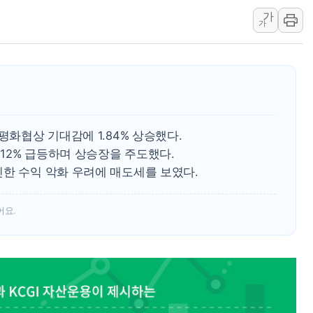
가
뉴욕증시 개장 전 특징주...아틀라시안·클라우드플레어
가
보훈부, 미 DPAA와 MOU… "6·25 미군 실종자 7359명
트럼프 "금리 내려야"…파월 때와 달리 워시엔 톤 낮춰
특정 정치인 측근 포항시 정책특보 내정설...포항시 '시끌'
李 "해남 태양광, 대한민국 다음 100년 밑거름…수도권 집
李 대통령, '6시간 마라톤 부동산 2차 회의' 주재… "전폭
평화협상 기대감에 1.84% 상승했다.
트럼프, 中 겨냥 폴리실리콘 관세 15% 부과…美 태양광주
12% 급등하며 상승장을 주도했다.
[사진] 빈살만과 에르도안의 만남
인한 수익 악화 우려에 매도세를 보였다.
이란와이어 "이란 최고지도자 위독…곧 사망해도 놀랍지 
어요.