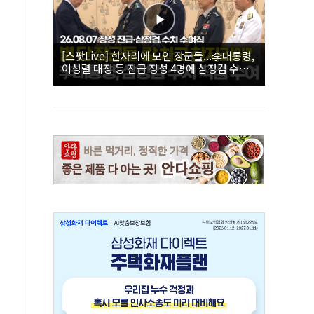
[스팟Live] 한자리에 모인 장군들...李대통령,
이상렬 대장 등 진급 장성 4명에 삼정검 수치
직접 수여｜26.08.07 장성 진급·삼정검 수치
수여식