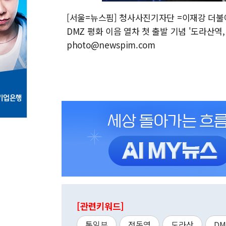
[서울=뉴스핌] 청사사진기자단 =이재강 더불
DMZ 평화 이음 열차 첫 출발 기념 '도라산역, 
photo@newspim.com
[관련키워드]
통일부
정동영
도라산
DM