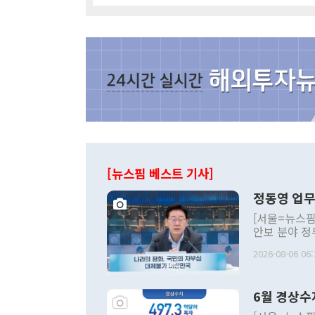
[뉴스핌 베스트 기사]
정동영 업무
[서울=뉴스핌
안보 분야 정
평화공존 발전
2026-08-06 06:
발언 중에는 
언한 것이 있
령은 공개적으
6월 경상수
주의적 희망에
관의 대북 정