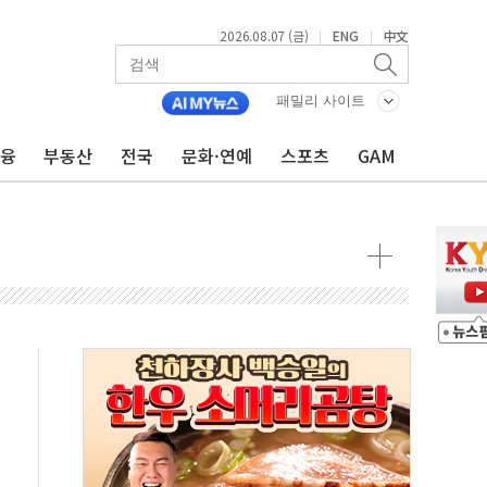
2026.08.07 (금)
ENG
中文
|
|
패밀리 사이트
금융
부동산
전국
문화·연예
스포츠
GAM
도 놀랍지 않아"
태양광 착공…여의도 1.6배 규모
...금융주 낙폭 커
정책 아냐" 해명
~9일 최대 100mm 호우
결… 수니파 국가들의 새 안보 협력 구도
비온 59㎡ 18억원대