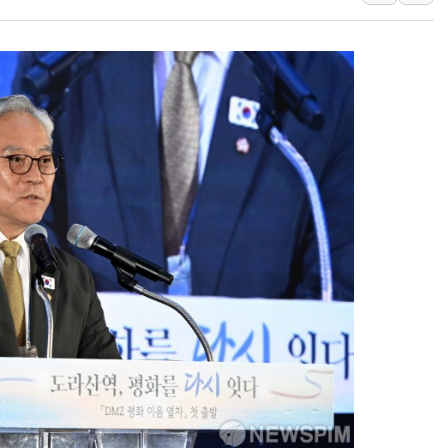
용산공원·그린벨트로 또 충돌…반복되는 국토부
[AI 부동산 투데이] 특공 전략도 '극과 극'…
[코인시황] 비트코인 6만4000달러대 횡보…고
[베트남 증시] 유동성 부진 지속, 강보합 마감
'찜통더위'에 전력수요 역대 최고치 경신…한낮 
후티 반군, 예멘 정부군과 사우디 동시 공격…
42.5도 역대급 폭염…동물들도 특별식으로 여
경찰, 9월부터 '가족 사건' 못 맡는다…상피제
포스코홀딩스, 포스코인터·DX 지분 일부 매각
태국 학교서 중학생 총기 난사...최소 7명 사망
40.2도 찍은 서울 등 폭염중대경보 해제…누적
"文정부 악몽 재현 안돼"...李 부동산 세제안에