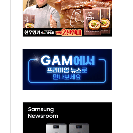
-서울시 '정책 엇박자'
생애최초만 경쟁 치열
래·ETF 매수에도 고유가·금리·입법 지연 '삼중 부담'
...석유·가스주 올랐지만 빈그룹이 상쇄
총수요 104.3GW 기록
 위기 고조되는 또 다른 중동 화약고
름나기 [뉴스핌 줌인]
 실시
 온열질환자 2872명
 與 내부서 '총선·대선 직격탄' 우려