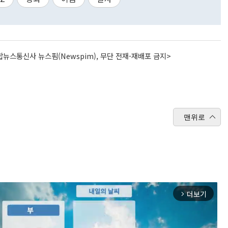
뉴스통신사 뉴스핌(Newspim), 무단 전재-재배포 금지>
맨위로
더보기
arrow_forward_ios