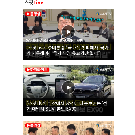
스팟
Live
[스팟Live] 李대통령 "국가폭력 피해자, 국가
가 치유해야…국가 책임 유효기간 없어"｜
26.08.07 국가폭력 피해자 위로 오찬
[스팟Live] 일상에서 장점이 더 돋보이는 '전
기 패밀리 SUV' 볼보 EX90