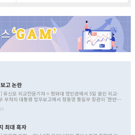
보고 논란
] 유신모 외교전문기자 = 청와대 영빈관에서 5일 열린 외교·
부 부처의 대통령 업무보고에서 정동영 통일부 장관의 '한반도
 구상'과 업무보고 발언이 논란을 빚고 있다. 이날 정 장관의
10
정부 내 조율을 거치지 않은 사안을 정책으로 추진하겠다고 공
는가 하면 사실 관계에 맞지 않은 설명도 있었다. 이재명 대통
로 신중을 기해 달라고 경고했고, 조현 외교부 장관은 '이상
지 최대 흑자
 근거한 비현실적 구상'이라는 비판을 내놨다. 그동안 정 장
책 관련 발언이 물의를 빚은 적은 여러 번 있지만 대통령과 유