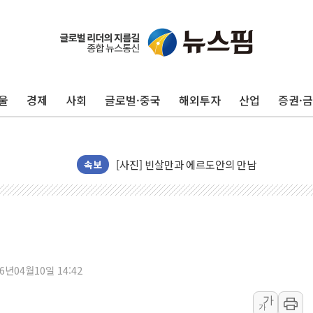
울
경제
사회
글로벌·중국
해외투자
산업
증권·
[사진] 빈살만과 에르도안의 만남
속보
이란와이어 "이란 최고지도자 위독…곧 사망해
남동발전, 해남군에 국내 최대 규모 400MW 
[인도증시] 중동 불안 속 유가 상승에 소폭 하락
황희 '폐버스 청년주택' SNS 글 역풍에 "정부
폭염 누그러지고 가뭄 숙지나...경북동해안권 8
26년04월10일 14:42
사우디·튀르키예·파키스탄, '공동방위협정' 체
가
가
신길동 신축도 3.3㎡당 7250만원…써밋 클라