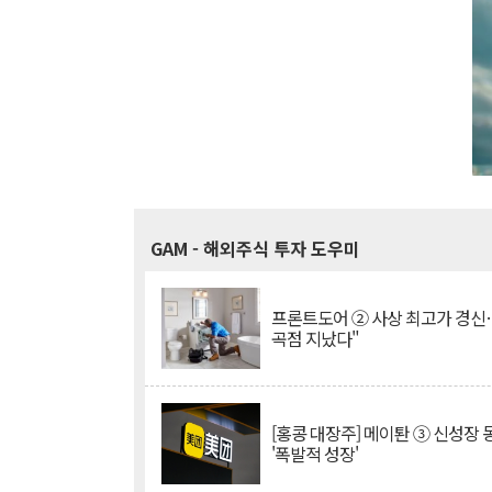
GAM
- 해외주식 투자 도우미
프론트도어 ② 사상 최고가 경신
곡점 지났다"
[홍콩 대장주] 메이퇀 ③ 신성장
'폭발적 성장'