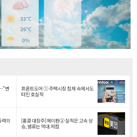
Mute
…"변
프론트도어 ① 주택시장 침체 속에서도
터진 호실적
 동력의
[홍콩 대장주] 메이퇀② 실적은 고속 상
승, 밸류는 역대 저점