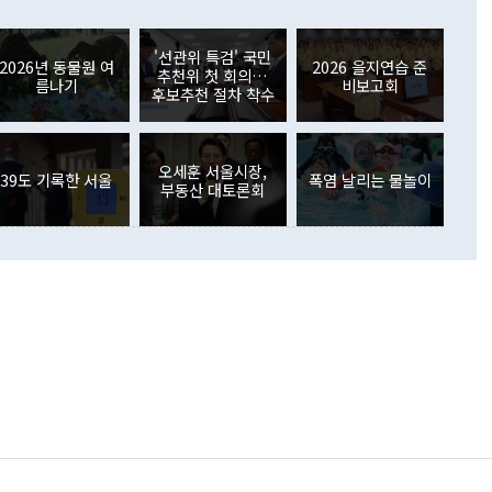
들께서 디스카운트해 주시면 좋겠다"고 선을 그었다. 정 장관
러 증가해 월간 기준 역대 최대 증가 폭을 기록했다. 종전 최대
아 블라디보스토크에서 열리는 '동방경제포럼(EEF)'을 언급하
월(369억9000만달러)을 넘어선 것이다. 직접투자에서는 내국
원에서 (참석을) 검토하고 있다"고 발언한 데 대해서도 조 장관
가 80억1000만달러, 외국인의 국내투자가 46억3000만달러
'선관위 특검' 국민
외교부의 몫"이라며 "아직 거기까지 진도가 나가지 않았다"고
2026년 동물원 여
2026 을지연습 준
. 증권투자에서는 외국인의 국내 주식 매도세가 이어졌다. 외
추천위 첫 회의…
름나기
비보고회
장관이 이날 소개한 대북 구상과 설명은 정부 내 조율을 거치지
주식 투자는 차익실현 매도 등의 영향으로 316억1000만달러
후보추천 절차 착수
서 문제가 있다. 특히 주적 표현 대체와 국호 사용, 9·19 군
(-310억5000만달러)에 이어 역대 최대 순매도 기록을 다시
 4자회담 추진 등은 통일부 장관이 결정할 사안이 아니어서 월
국인의 국내 채권투자는 세계국채지수(WGBI) 자금 유입에도
이 나오고 있다. 이 대통령은 정 장관의 업무보고를 듣고 난
도래 영향으로 증가 폭이 줄어든 52억9000만달러를 기록했
무보고에 발표했다고 승인난 건 아니다"라고 재차 확인했다. 정
오세훈 서울시장,
 해외 증권투자는 주식을 중심으로 35억6000만달러 증가했
39도 기록한 서울
폭염 날리는 물놀이
부동산 대토론회
통은 "정 장관의 발언 내용은 대부분 국가안전보장회의(NSC)
newspim.com
된 사안이 아닌 정 장관의 개인적 생각에 가깝다"며 "안보 관
이 정부의 공식 정책이 아닌 사안을 추진하겠다고 업무보고를
 면전에서 '국군통수권자가 나서야 한다'고 주장한 것은 심각
 5일 청와대 영빈관에서 열린 통일
 외교 안보 부처 업무보고에서 발언하고 있다. [사진=청와대]
장이 현 시점에서 이미 참고가 될 수 없는 과거의 경험 또는 사
식에 기반하고 있다는 것이다. 정 장관이 주장하는 구상은 급
 있는 북한의 전략과 한반도 및 국제 정세를 전혀 반영하지
 비판이 제기되고 있다. 정 장관이 "흘러간 선(先)비핵화만
현실을 바꾸지 못한다"고 언급한 것은 지금까지의 대북 접근
 있다. 북핵 위기 발발 이후 지금까지 모든 핵 협상에서 한국
북한에 선비핵화를 공식적으로 요구한 적이 없기 때문이다. 지
 협상은 북한의 비핵화 조치에 한·미가 상응하는 대가를 제