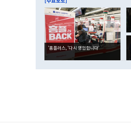
[주요포토]
라며 "여러분
억1000만달
이 9월 러시
였던 올해 3
며 "정부 차
인의 해외투자
은 "그것은 
각각 증가했다
잘랐다. 정 
국인의 국내 
않았다는 점에
감소하며 전월
사합의 복원,
경신했다. 외
권이라는 지적
분기 말 만기
뒤 "여기 업
다. 내국인의
'홈플러스, '다시 영업합니다'
부의 한 소식
다. eoyn2@
를 거쳐 결정
련 부처 장관
하고 대통령의
한 문제"라고 지적했다. 이재명 대통령이
외교 국방 등
2026.08.05 ◆시대착오적 접근, 대북 인식 오류 더욱 문제인 것은 정 장관
의 이같은 주
실과 다른 인
격히 변화하고
못하고 있다는
되뇌는 것은 
법을 호도하고
이나 미국은 
금까지의 북핵