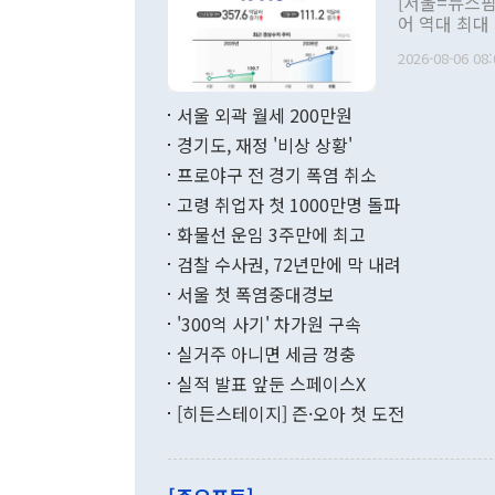
[서울=뉴스핌
관 부처 장관
어 역대 최대
관의 무리한 
출 호조로 월
다. [정동영 통일부 장관이 지난달 23일 오후 서울 종로구 정부서울청사에
2026-08-06 08:
료=한국은행] 한국은행이 6일 발표한 '2026년 6월 국제수지(잠정)'에
서 취임 1주년 
면 지난 6월
부 장관 권한
1000만달러
서울 외곽 월세 200만원
발전 구상'을
이에 따라 올
적 갈등 해결
경기도, 재정 '비상 상황'
했다. 경상수
결과 혐오의 
9000만달러
프로야구 전 경기 폭염 취소
년간의 CVI
지 기준 상품
고령 취업자 첫 1000만명 돌파
무너졌다고도 
며 월간 기준
현실을 바꾸는
달러로 38.
화물선 운임 3주만에 최고
를 평화 체제
196.9% 급
검찰 수사권, 72년만에 막 내려
함께 4자 대
수출은 160
지만 이 대통
서울 첫 폭염중대경보
(18.6%) 
화공존 정책이
했다. 통관 기
'300억 사기' 차가원 구속
다"고 지적했
(16.4%)
투리가 잡혀 
실거주 아니면 세금 껑충
월(-10억9
쁜 상황이 초
증가와 유류할
실적 발표 앞둔 스페이스X
9·19 군사
기록했지만 
[히든스테이지] 즌·오아 첫 도전
"우리의 선의
로 전환됐다.
으로 약간의 의문
를 기록해 전
관은 업무보고
는 배당수입
주의에 근거한
줄면서 25억