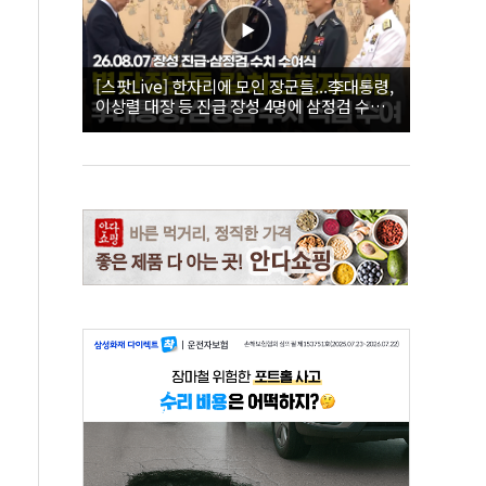
[스팟Live] 한자리에 모인 장군들...李대통령,
이상렬 대장 등 진급 장성 4명에 삼정검 수치
직접 수여｜26.08.07 장성 진급·삼정검 수치
수여식