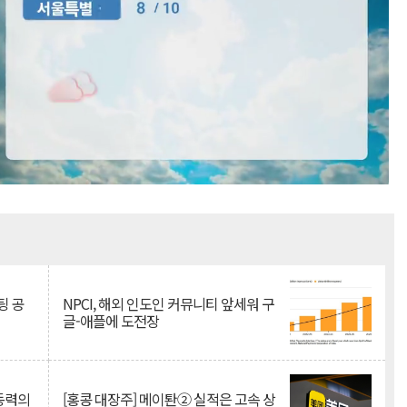
Mute
팅 공
NPCI, 해외 인도인 커뮤니티 앞세워 구
글-애플에 도전장
 동력의
[홍콩 대장주] 메이퇀② 실적은 고속 상