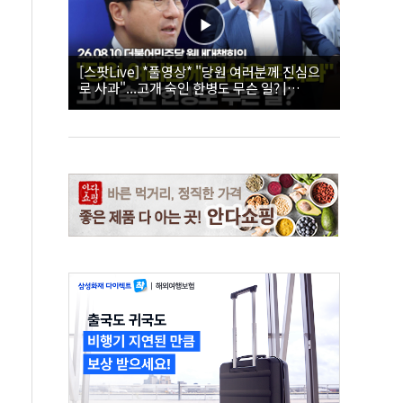
[스팟Live] *풀영상* "당원 여러분께 진심으
로 사과"...고개 숙인 한병도 무슨 일? |
26.08.10 더불어민주당 원내대책회의