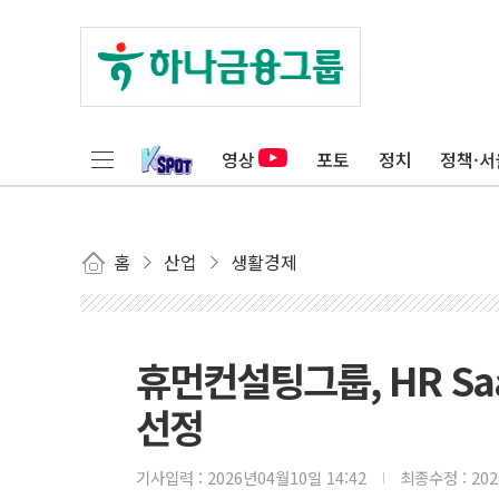
영상
포토
정치
정책·서
홈
산업
생활경제
휴먼컨설팅그룹, HR Sa
선정
기사입력 :
2026년04월10일 14:42
최종수정 :
20