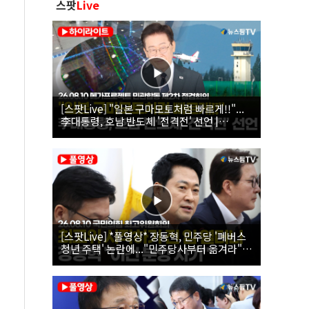
스팟
Live
[스팟Live] "일본 구마모토처럼 빠르게!!"...
李대통령, 호남 반도체 '전격전' 선언 |
26.08.10 메가프로젝트 민관합동 제2차 점검
회의
[스팟Live] *풀영상* 장동혁, 민주당 '폐버스
청년 주택' 논란에..."민주당사부터 옮겨라"
｜26.08.10 국민의힘 최고위원회의