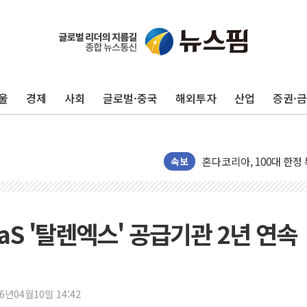
제이케이머트리얼즈, 세
숙명여대, 'AI·통계학
배재규 한투운용 사장 "
폭염의 청구서…현대百, 5
울
경제
사회
글로벌·중국
해외투자
산업
증권·
제주항공, 中 노선 확대.
HD현대중공업, 美 빅테
혼다코리아, 100대 한정
폭스바겐코리아, 아틀라스
속보
장동혁 "산업장관 '주52
"큐라클, 1.6조 기술이전 
대동, 2분기 영업이익 412억
aS '탈렌엑스' 공급기관 2년 연속
폭염이 바꾼 시멘트·건
'징역 47년' 박사방 조
[오늘의 차트] 중국의 
26년04월10일 14:42
입추 지나 한숨 돌린 시