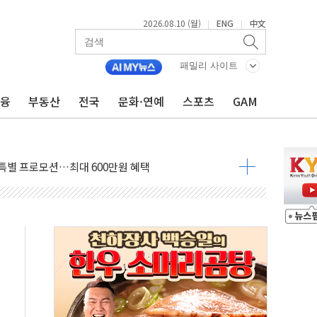
종 제조2동 사용승인…폴리머 증설 본격화
2026.08.10 (월)
ENG
中文
|
|
습과 건강데이터 거버넌스' 학술대회
레버리지 보다 미래 성장 이끌 산업 장기 투자해야"
패밀리 사이트
년간 전력비 최대 5000억 증가
금융
부동산
전국
문화·연예
스포츠
GAM
..여행객 수요도 ↑
크 데이터센터에 9560억원 발전설비 공급
 특별 프로모션…최대 600만원 혜택
 타고 공항 간다…여행 지원금도 제공
시간 예외 필요' 주장에 노동장관 반대...李는 입꾹닫"
성과…MT-101·CU01 주목" - 신한
원...전년 比 64.3% '쑥'
자재업계…안전관리 '뉴노멀'
주빈, 감형 노리고 헌법소원 냈으나 기각
원유수입 자제력이 한계에 이르면
민들…폭염 한풀 꺾였지만 무더위는 '계속'