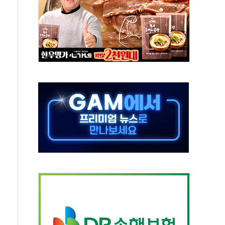
 인도…컨테이너 부족에 수출길 막혀
혁신기업·산업위기지역 기업 금융지원 확대
전격전'…호남 반도체, 日 구마모토 못지 않은 속도로"