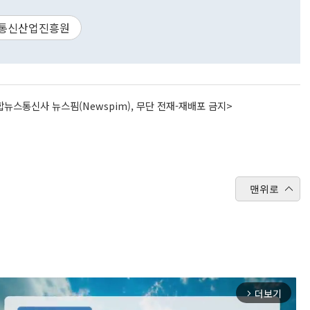
통신산업진흥원
뉴스통신사 뉴스핌(Newspim), 무단 전재-재배포 금지>
맨위로
더보기
arrow_forward_ios