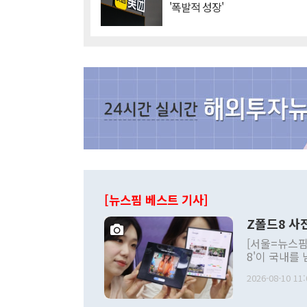
'폭발적 성장'
[뉴스핌 베스트 기사]
Z폴드8 사
[서울=뉴스핌
8'이 국내를
했다. 미국에
2026-08-10 11:
였고, 국내에
이번 흥행에서