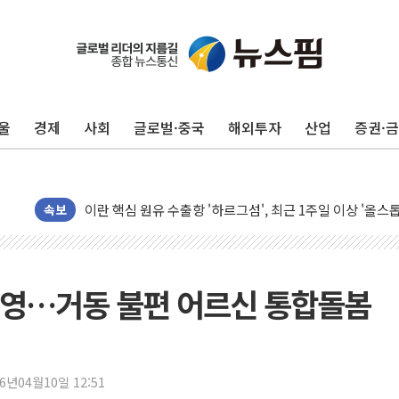
유럽증시, 美 고용 예상 밖 부진에 연준 금리 인상 가능성 
미 연준 매파 기세 꺾이나…고용 감소에 9월 동결 전망 우
[종합] 이슬람 수니파 3국, '공동방위협정' 체결… 이스라
울
경제
사회
글로벌·중국
해외투자
산업
증권·
트럼프, 백신·자폐증 행정명령 검토…"이르면 다음 주"
美 항소법원, 백악관 무도회장 공사 중단 명령…트럼프 제
이란 핵심 원유 수출항 '하르그섬', 최근 1주일 이상 '올스
美 고용 쇼크에 엔화 장중 급등…시장은 "또 개입했나" 촉
속보
[AI MY 뉴스] 뉴욕 반도체주 프리뷰...美 고용 쇼크에 반도
뉴욕증시 프리뷰, 美 고용 쇼크에 금리 인상 우려 후퇴…나
[종합] 美 7월 고용 2만3000명 감소 '쇼크'…9월 금리 인
운영…거동 불편 어르신 통합돌봄
[사진] 이슬람 수니파 3개국, 공동방위협정 체결
뉴욕증시 개장 전 특징주...아틀라시안·클라우드플레어
보훈부, 미 DPAA와 MOU… "6·25 미군 실종자 7359명
26년04월10일 12:51
트럼프 "금리 내려야"…파월 때와 달리 워시엔 톤 낮춰