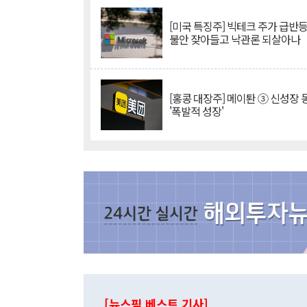
[미국 특징주] 빅테크 주가 급반등..
불안 잦아들고 낙관론 되살아나
[홍콩 대장주] 메이퇀 ③ 신성장
'폭발적 성장'
[뉴스핌 베스트 기사]