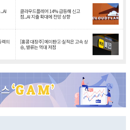
.AI
클라우드플레어 14% 급등해 신고
점...AI 지출 확대에 전망 상향
 동력의
[홍콩 대장주] 메이퇀② 실적은 고속 상
승, 밸류는 역대 저점