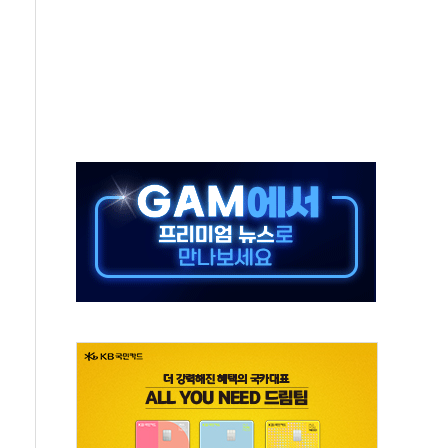
중 완화 전환점"
적 공급 확대·속도전 총력"
 급등
않아"