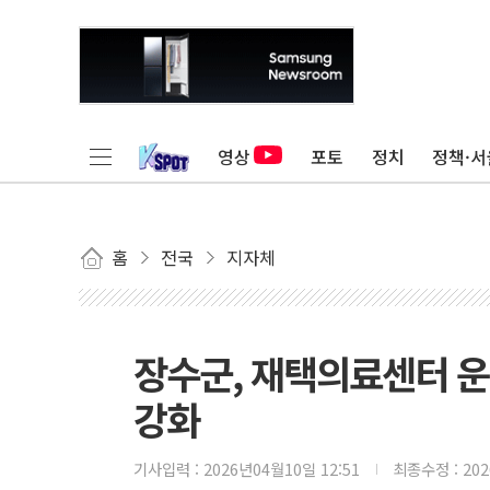
영상
포토
정치
정책·서
홈
전국
지자체
장수군, 재택의료센터 
강화
기사입력 :
2026년04월10일 12:51
최종수정 :
20