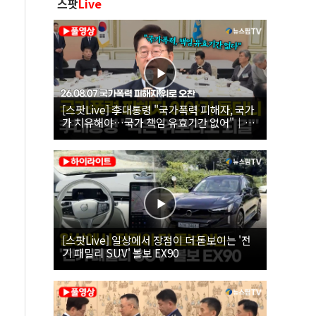
스팟
Live
[스팟Live] 李대통령 "국가폭력 피해자, 국가
가 치유해야…국가 책임 유효기간 없어"｜
26.08.07 국가폭력 피해자 위로 오찬
[스팟Live] 일상에서 장점이 더 돋보이는 '전
기 패밀리 SUV' 볼보 EX90