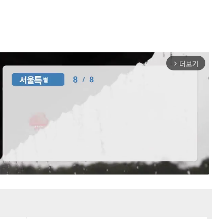
더보기
arrow_forward_ios
Mute