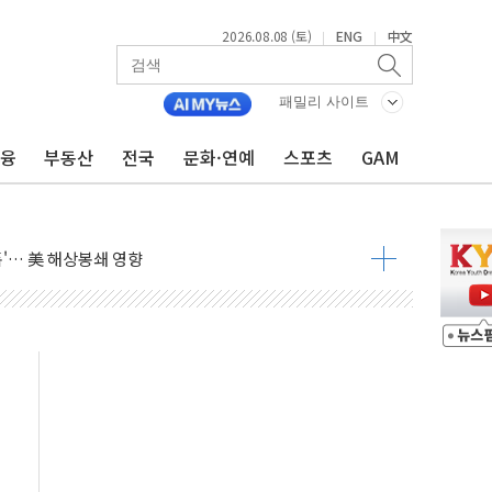
2026.08.08 (토)
ENG
中文
|
|
낮아지며 상승… STOXX 600 지수는 나흘 연속 최고치
세
패밀리 사이트
엘·이란 위협에 맞설 자체 억지력 강화
금융
부동산
전국
문화·연예
스포츠
GAM
동
톱'… 美 해상봉쇄 영향
각
체주 '활짝'
스닥 선물 1%대 상승
상 기대 후퇴
·태양광주↑ VS 트레이드데스크·웬디스↓
 끝까지 찾겠다"