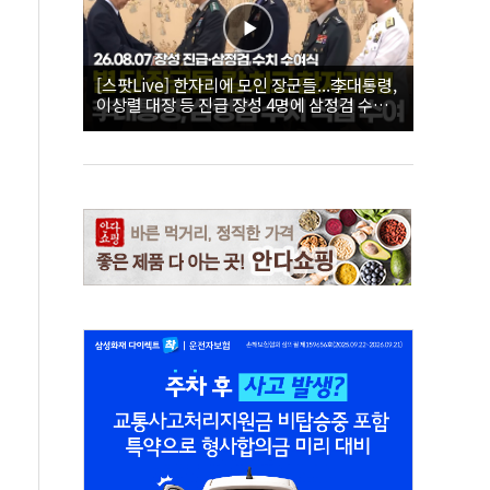
[스팟Live] 한자리에 모인 장군들...李대통령,
이상렬 대장 등 진급 장성 4명에 삼정검 수치
직접 수여｜26.08.07 장성 진급·삼정검 수치
수여식