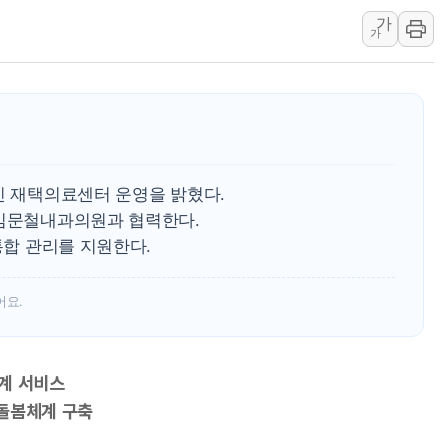
가
특정 정치인 측근 포항시 정책특보 내정설...포항시 '시끌'
가
李 "해남 태양광, 대한민국 다음 100년 밑거름…수도권 집
李 대통령, '6시간 마라톤 부동산 2차 회의' 주재… "전폭
트럼프, 中 겨냥 폴리실리콘 관세 15% 부과…美 태양광주
[사진] 빈살만과 에르도안의 만남
이란와이어 "이란 최고지도자 위독…곧 사망해도 놀랍지 
신 재택의료센터 운영을 밝혔다.
 김문철내과의원과 협력한다.
통합 관리를 지원한다.
어요.
계 서비스
 돌봄체계 구축