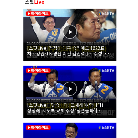
스팟
Live
[스팟Live] 정청래 대구 승리에도 1622표
차…강원·TK 경선 이긴 김민석 1위 수성 |
26.08.09 더불어민주당 당대표·최고위원 후
보 대구·경북 합동연설회
[스팟Live] “맞습니다! 교체해야 합니다!”…
정청래, 지도부 교체 주장 ‘정면돌파’ |
26.08.09 더불어민주당 당대표·최고위원 후
보 대구·경북 합동연설회