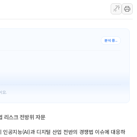
가
[속보] 민주, 강원 경선 결과 
가
정재헌 CEO, SKT 장기고
최태원, 노소영에 9440억
하나금융, 명동 소상공인에 
분석 중...
인천시 광복절 현수막 '태
병무청, 보충역 전면 손질…
홈플러스發 대형마트 판매,
윤준병·이해민 의원, '정부
'호우·산사태 주의보' 울진 
여야, 황희 '버스 하우스' 공
어요.
법 리스크 전방위 자문
이 인공지능(AI)과 디지털 산업 전반의 경쟁법 이슈에 대응하