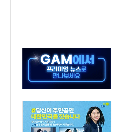
발표...김민석 50.30% 정청래 41.94% 송영길 7.76%
객 400명 맞이…"마음 잇는 시간 되길"
 지급 확정되나…재상고 앞두고 막판 셈법
'행복상자' 전달
극기 거꾸로' 논란…이틀만에 철거
 예술·체육요원 최대 33% 감축
 역대 최대폭 감소한 9.4%↓…유통업계 양극화 심화
 특사'로 콜롬비아 대통령 취임식 참석
시간당 30mm 강한 비...호우 피해 없어
방…野 "청년 우롱 기괴" vs 與 "송구한 해프닝"