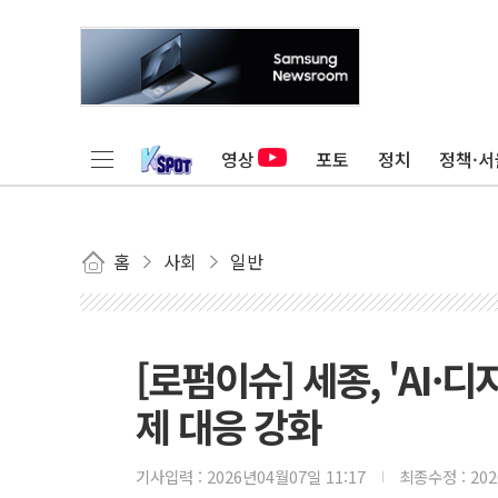
영상
포토
정치
정책·서
홈
사회
일반
[로펌이슈] 세종, 'AI
제 대응 강화
기사입력 :
2026년04월07일 11:17
최종수정 :
20