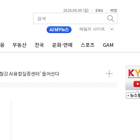
2026.08.09 (일)
ENG
中文
|
|
패밀리 사이트
금융
부동산
전국
문화·연예
스포츠
GAM
고 발생…작업자 1명 숨져
철강 AI융합실증센터' 들어선다
대 숨진 채 발견...경찰, 조사 중
1.48%p' 차 선두 유지...金 46.01% vs 鄭 44.53%
기 당선...합산득표율 68.63%
해 10대 구속…범행 후 반려견도 죽여
 정청래에 승리…金 48.54% vs 鄭 44.40%
경선 결과...김민석 48.54% 정청래 44.40%
발표...김민석 47.37% 정청래 45.71% 송영길 6.92%
발표...정청래 47.82% 김민석 46.35% 송영길 5.83%