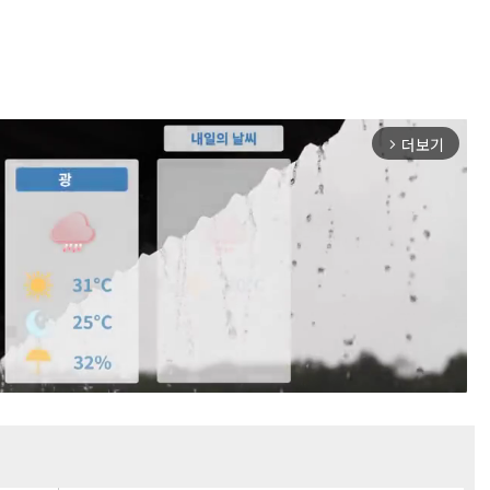
더보기
arrow_forward_ios
Mute