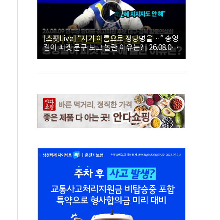
[스팟Live] “자기 이름으로 정당명을…” 송영
길이 피켓 문구 보고 놀란 이유는? | 26.08.09
더불어민주당 당대표·최고위원 후보 대구·경
북 합동연설회