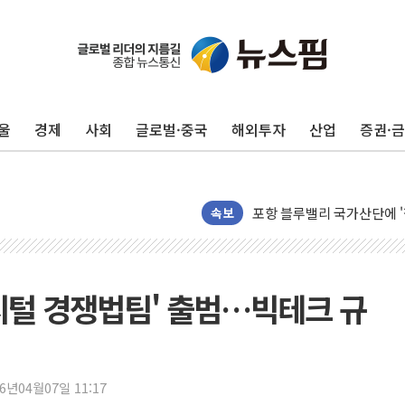
울
경제
사회
글로벌·중국
해외투자
산업
증권·
평택 진위면 공장서 질식사
포항 블루밸리 국가산단에 '
상주 낙동강 선착장 하류서 50
속보
[종합] 김민석, 정청래에 누적 '
민주당 경북도당위원장에 오중
인천서 말다툼 중 어머니 살
·디지털 경쟁법팀' 출범…빅테크 규
김민석, 강원·대구·경북 경선서
[속보] 민주, 강원·대구·경북 
[속보] 민주, 경북 경선 결과 
26년04월07일 11:17
[속보] 민주, 대구 경선 결과 