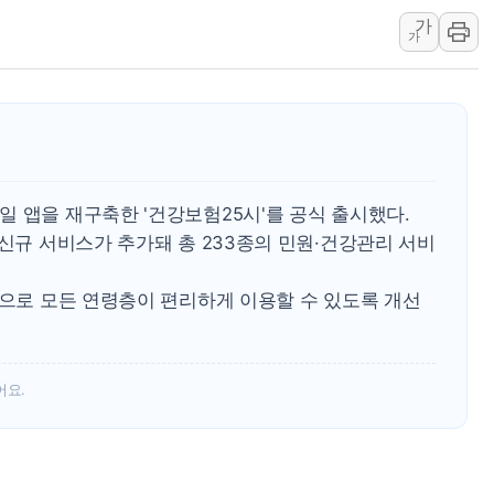
가
양주 섬유염색공장서 화재 1명 중상…
가
김정관 산업부 장관 "주 52시간 손봐
해군 1함대 창설 80주년…지역과 함께
[3보] 북, 원산서 동해로 단거리 탄도
우크라 드론 전술, 중남미 콜롬비아에
동해해경, 독도 해상서 부유물 감긴 
 앱을 재구축한 '건강보험25시'를 공식 출시했다.
주한미군 "오산기지 누출, 백린 아닌 
 신규 서비스가 추가돼 총 233종의 민원·건강관리 서비
구미 폐염산처리업체서 불 2시간30여
해군과 함께하는 '불금전파, 송정' 시
등으로 모든 연령층이 편리하게 이용할 수 있도록 개선
어요.