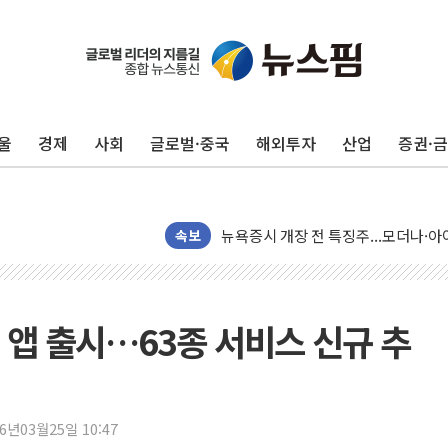
울
경제
사회
글로벌·중국
해외투자
산업
증권·
리투아니아 국방 "러, 우크라 드론으로
구광모, 내주 실리콘밸리서 젠슨 황 
뉴욕증시 개장 전 특징주...모더나
김정관 장관 "영업이익 N% 성과급
속보
뉴욕증시 프리뷰, 미 주가선물 AI주
청와대, 북한 단거리 탄도미사일 발사
금값 7주 만에 최고…美 고용 둔화·
 앱 출시…63종 서비스 신규 추
[인도증시] 중동 긴장 완화에 실적 호
러, 1인칭시점 드론으로 우크라 민간
[베트남 증시] 지수 하락 속 'DGC
26년03월25일 10:47
'월가의 황제' 다이먼 "금융시장 레