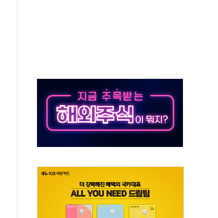
대응 1단계 진압 중
야, 경쟁상대 中과 비교해야"
하는 '선봉'의 대민 봉사
미사일 1발 발사… 올해 10번째·42일 만 도발
 새 안보 위기… 반군·마약카르텔이 습득해 전투 활용
어선 구조
무해한 표면 부식 물질"
분만에 진화...외국인 노동자 숨져
즌2