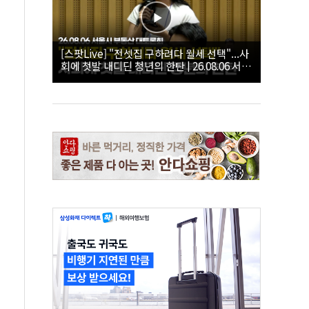
[스팟Live] "전셋집 구하려다 월세 선택"...사
회에 첫발 내디딘 청년의 한탄 | 26.08.06 서울
시 부동산 대토론회