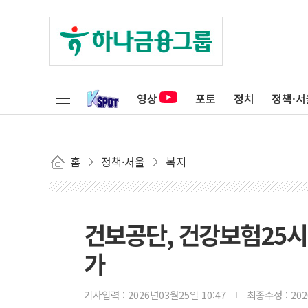
영상
포토
정치
정책·서
홈
정책·서울
복지
건보공단, 건강보험25시
가
기사입력 :
2026년03월25일 10:47
최종수정 :
20