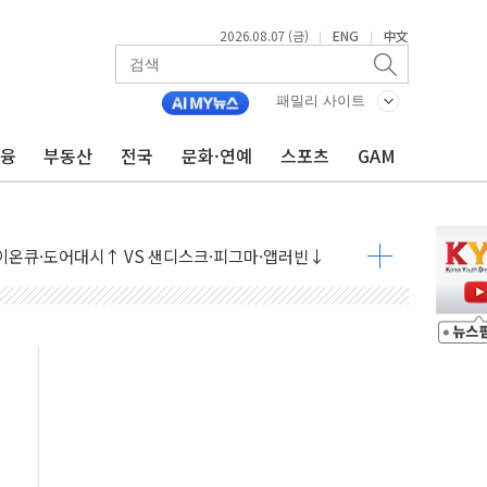
2026.08.07 (금)
ENG
中文
|
|
패밀리 사이트
금융
부동산
전국
문화·연예
스포츠
GAM
 나토 회원국 공격 검토… 거짓 깃발 작전"
재회…로봇·AI 데이터센터·모빌리티 구체화
·아이온큐·도어대시↑ VS 샌디스크·피그마·앱러빈↓
 반대…상법·자본시장법 개정 논의"
 차익실현 속 혼조세...웨스턴디지털·샌디스크↓
에 긴급 안보 점검회의
호르무즈 재개방 기대에 강세
조까지, 상승...호실적 보고 기업 상승세 뚜렷
인 '사파리' 공격… 시민들 공포감 극대화 전략
' 임시 주총 기대감에 홀로 상한가…마진 잔액은 사상 최고
버리지 위험수위…숨은 차입이 더 큰 변수"