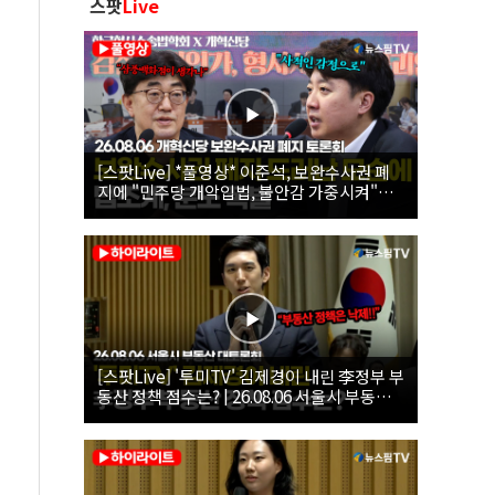
스팟
Live
[스팟Live] *풀영상* 이준석, 보완수사권 폐
지에 "민주당 개악입법, 불안감 가중시켜"｜
26.08.06 개혁신당 보완수사권 폐지 토론회
[스팟Live] '투미TV' 김제경이 내린 李정부 부
동산 정책 점수는? | 26.08.06 서울시 부동산
대토론회