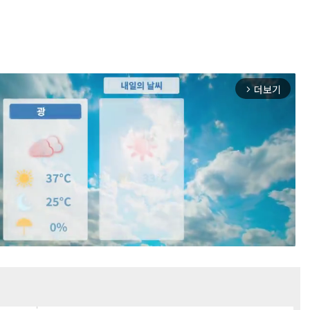
더보기
arrow_forward_ios
Mute