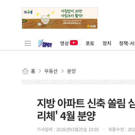
영상
포토
정치
정책·서
홈
부동산
분양
지방 아파트 신축 쏠림 
리체' 4월 분양
기사입력 :
2026년03월25일 10:05
최종수정 :
20