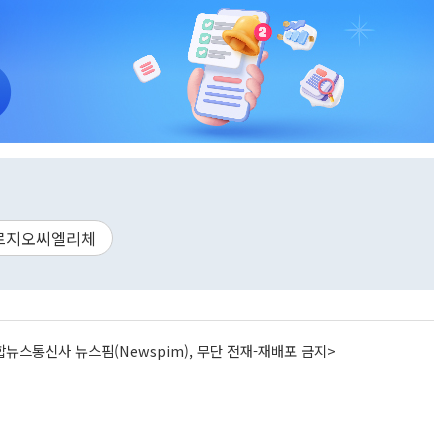
르지오씨엘리체
뉴스통신사 뉴스핌(Newspim), 무단 전재-재배포 금지>