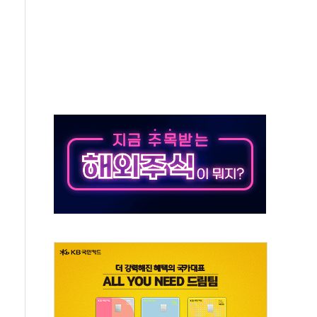
서 불…30여분 만에 진화
' 악연으로 형사사법 틀 바꿔…국민 불안감 가중"
260억원…전년 比 21.2%↑
은 영광…지역펀드 9·10호 확정
상 발사체 발사
상반기 영업이익 2조 돌파
AI 자율비행 기술로 글로벌 방산 시장 공략"
파
제한, 형평성·여론 고려해야…충분한 사회적 논의 주문"
중구서 시내버스 등 3중 추돌·1명 부상