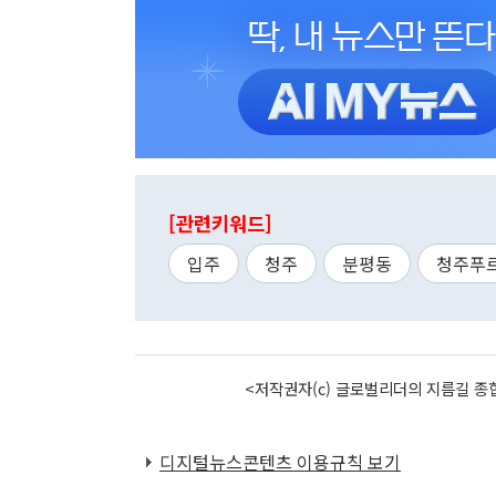
[관련키워드]
입주
청주
분평동
청주푸
<저작권자(c) 글로벌리더의 지름길 종합
디지털뉴스콘텐츠 이용규칙 보기