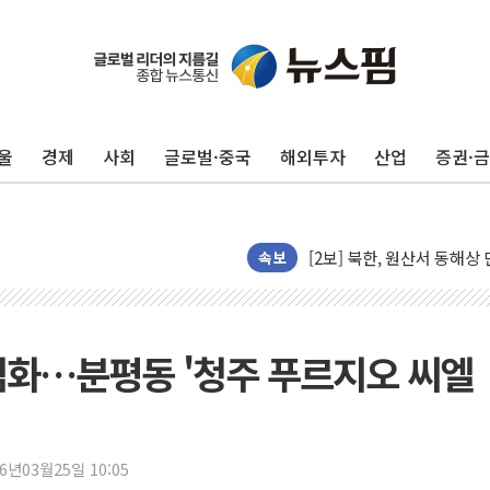
울
경제
사회
글로벌·중국
해외투자
산업
증권·
빚투·레버리지 줄었지만, 반
양주 가전제품 창고서 화재
[2보] 북한, 원산서 동해
속보
종로·중구 오피스 78%가
법원, '관저 이전 봐주기 
성폭력 피해자 보호단체, 
심화…분평동 '청주 푸르지오 씨엘
우크라, 러 탄도미사일 공격
"5.18은 북한 지령" 설교
[종합] 특검, '양평' 원희
26년03월25일 10:05
[내일날씨] 절기상 '입추'