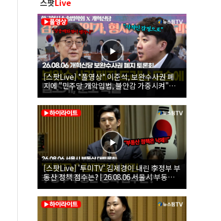
스팟
Live
[스팟Live] *풀영상* 이준석, 보완수사권 폐
지에 "민주당 개악입법, 불안감 가중시켜"｜
26.08.06 개혁신당 보완수사권 폐지 토론회
[스팟Live] '투미TV' 김제경이 내린 李정부 부
동산 정책 점수는? | 26.08.06 서울시 부동산
대토론회