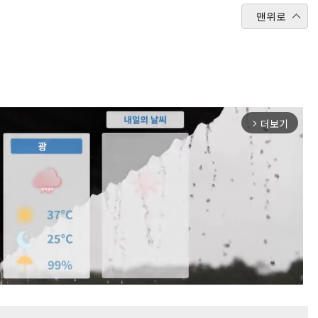
맨위로
더보기
arrow_forward_ios