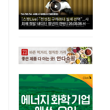
[스팟Live] "전셋집 구하려다 월세 선택"...사
회에 첫발 내디딘 청년의 한탄 | 26.08.06 서울
시 부동산 대토론회