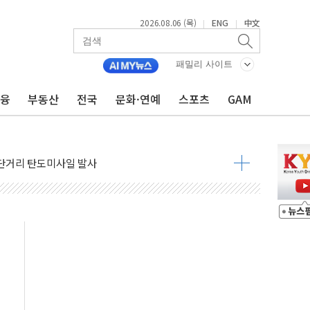
2026.08.06 (목)
ENG
中文
|
|
패밀리 사이트
금융
부동산
전국
문화·연예
스포츠
GAM
도체 두 종목에 코스피 '휘청'
…차량 3대·건물 1동 전소
상 단거리 탄도미사일 발사
 준공 10년 이상…리뉴얼이 경쟁력 가른다
감사' 유병호 구속적부심 기각
경찰수사개혁위에 보완수사권 폐지 우려 전달
에 속수무책… 패트리엇 미사일 지원, 작년의 3분의 1
한 목사 불구속 송치
룡 2차 조사…'당정대 회의' 한동훈·방기선 수사도 속도
에 폭염 절정…서울 한낮 39도