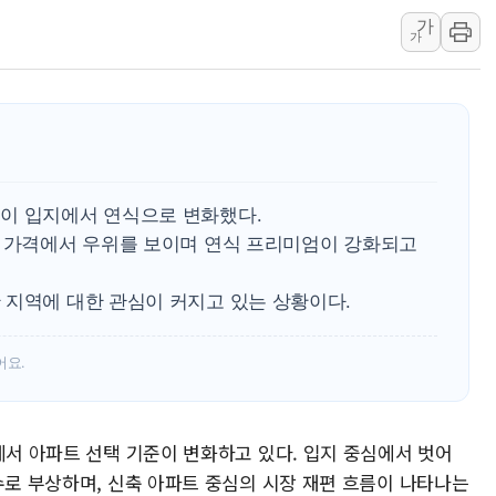
제천 바이오밸리 공장 옥상
가
가
개혁신당 "민주, '盧 수사
CJ온스타일, 2분기 영업익 
AI 연산은 포항, 전력 저장
[속보] 북, 동해상으로 미
한국투자증권, 국내 최초 
[IPO] 니어스랩 "피지컬 
이 입지에서 연식으로 변화했다.
과 가격에서 우위를 보이며 연식 프리미엄이 강화되고
한패스, 월 송금 60만건 돌
李대통령 "청소년 SNS 
 지역에 대한 관심이 커지고 있는 상황이다.
초등학교 앞서 '쾅'…대전 
어요.
에서 아파트 선택 기준이 변화하고 있다. 입지 중심에서 벗어
수로 부상하며, 신축 아파트 중심의 시장 재편 흐름이 나타나는