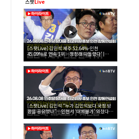
스팟
Live
[스팟Live] 김민석 제주 52.64%·인천
45.09%로 연속 1위…정청래 따돌렸다’ |
26.08.08 더불어민주당 당대표·최고위원 후
보 인천 합동연설회
[스팟Live] 김민석 “누가 김민석보다 국정 방
향을 공유했나”…인천서 ‘대체불가’ 외쳤다 |
26.08.08 더불어민주당 당대표·최고위원 후
보 인천 합동연설회