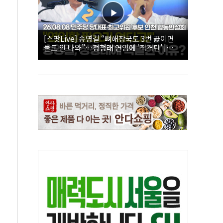
[스팟Live] 송영길 “뼈해장국도 3번 끓이면
물도 안 나와”…정청래 연임에 ‘직격탄’ |
26.08.08 더불어민주당 당대표·최고위원 후
보 인천 합동연설회