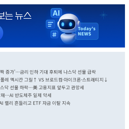
 '깜짝 증가'…금리 인하 기대 후퇴에 나스닥 선물 급락
·치폴레 멕시칸 그릴↑ VS 브로드컴·마이크론·스트래티지↓
 나스닥 선물 하락…美 고용지표 앞두고 관망세
겹악재…AI 반도체주 일제 약세
I 랠리 흔들리고 ETF 자금 이탈 지속