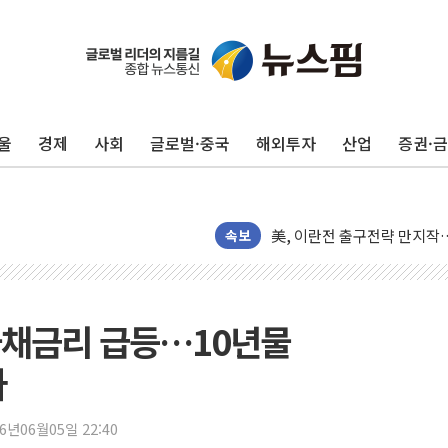
김민석, 2주차 제주·인천 경선서
[속보] 민주, 제주·인천 경선 결
[속보] 민주, 인천 경선 결과 발
울
경제
사회
글로벌·중국
해외투자
산업
증권·
[속보] 민주, 제주 경선 결과 발
이번주 국내 주요 금융일정(8.1
美, 이란전 출구전략 만지작
강릉·동해·삼척 시간당 최대 
속보
폐기물 수거하다 참변…60대
서울 중랑구 주택가서 흉기 난
李대통령 "결혼 때문에 손해 
국채금리 급등…10년물
여수 오동도 인근 해상서 모
파
추미애, '위안부' 피해자 기림
인천 선재도 갯벌서 해루질 중
26년06월05일 22:40
인천서 말다툼 중 어머니 흉기