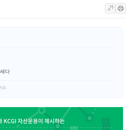
가
'화합' 꺼낸 김민석에 '뻔뻔
가
李대통령, ISA 개편 재검토 
동해중부 전 해상 풍랑주의보…
연일 폭염에 온열질환 사망 
中 전방위 아파트 부양, 수도
인제 용대리 계곡서 수위 상
약세다
어요.