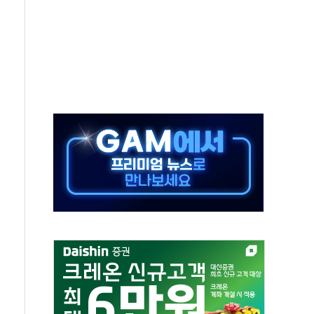
' 받아친 정청래…제주 연설서 신경전 고조
지시…與 "적극 환영"·野 "졸속 국정"
10일까지 최대 3.5m 높은 물결
23명…정부, 비상대응기구 가동
 베이징도 부동산 규제 철폐
승으로 피서객 7명 고립…전원 구조