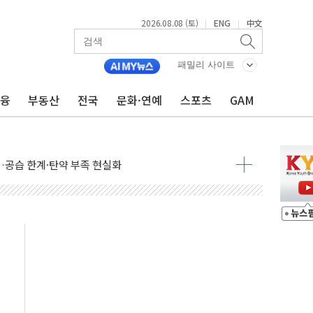
2026.08.08 (토)
ENG
中文
|
|
 정청래에 승리...47.75% vs 42.08%
과 발표...김민석 47.75% 정청래 42.08%
패밀리 사이트
표...김민석 45.09% 정청래 43.27% 송영길 11.63%
금융
부동산
전국
문화·연예
스포츠
GAM
표...김민석 52.64% 정청래 39.89% 송영길 7.47%
0~8.14)
…공습 한계·탄약 부족 현실화
50㎜ 폭우…강원 동해안 강한 비 이어져
 환경미화원 수거차에 치여 사망
동…60대 남성 2명 숨져
보는 일 없게"…'결혼 페널티' 22개 과제 손본다
터보트 전복…1명 사망·1명 실종
의 날 참석..."국제적 시민 연대로 목소리 내야"
 실종 60대 나흘만에 숨진 채 발견
 살해 10대 아들 체포