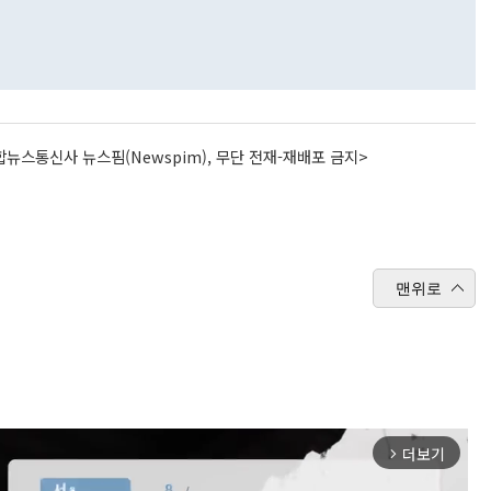
뉴스통신사 뉴스핌(Newspim), 무단 전재-재배포 금지>
맨위로
더보기
arrow_forward_ios