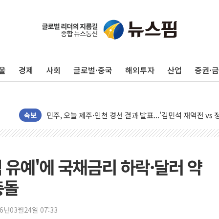
울
경제
사회
글로벌·중국
해외투자
산업
증권·
충북 주말 무더위 지속…청주·진천 35도, 곳곳 소나기
10월 보완수사권 폐지·공소청 출범…피해자들 '범죄 사각
민주, 오늘 제주·인천 경선 결과 발표...'김민석 재역전 vs
속보
한상협, 업계 개인정보 보안 새판 짠다…'자율규제단체' 
뉴욕증시, 고용 쇼크에 금리 인상 우려 후퇴…S&P500 
트럼프, 쿡 연준 이사 해임 재추진…"26일까지 의혹 소명"
격 유예'에 국채금리 하락·달러 약
유럽증시, 美 고용 예상 밖 부진에 연준 금리 인상 가능성 
충돌
미 연준 매파 기세 꺾이나…고용 감소에 9월 동결 전망 우
[종합] 이슬람 수니파 3국, '공동방위협정' 체결… 이스라
26년03월24일 07:33
트럼프, 백신·자폐증 행정명령 검토…"이르면 다음 주"