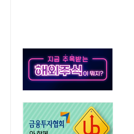
동
톱'… 美 해상봉쇄 영향
각
체주 '활짝'
스닥 선물 1%대 상승
상 기대 후퇴
·태양광주↑ VS 트레이드데스크·웬디스↓
 끝까지 찾겠다"