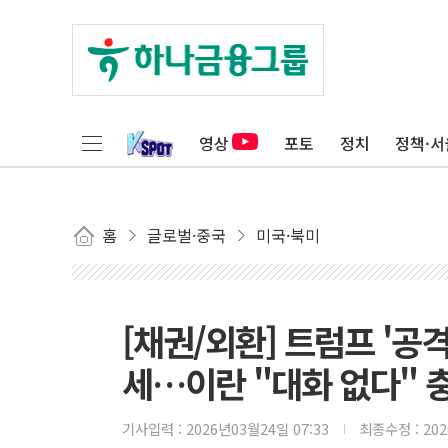
영상
포토
정치
정책·서
홈
글로벌·중국
미국·북미
[채권/외환] 트럼프 '공
세…이란 "대화 없다" 
기사입력 :
2026년03월24일 07:33
최종수정 :
20