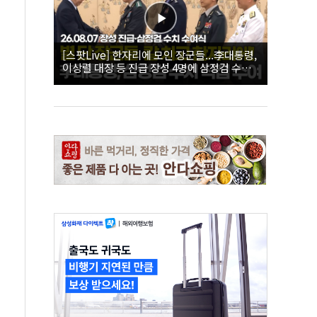
[스팟Live] 한자리에 모인 장군들...李대통령,
이상렬 대장 등 진급 장성 4명에 삼정검 수치
직접 수여｜26.08.07 장성 진급·삼정검 수치
수여식