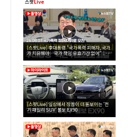
스팟
Live
[스팟Live] 李대통령 "국가폭력 피해자, 국가
가 치유해야…국가 책임 유효기간 없어"｜
26.08.07 국가폭력 피해자 위로 오찬
[스팟Live] 일상에서 장점이 더 돋보이는 '전
기 패밀리 SUV' 볼보 EX90