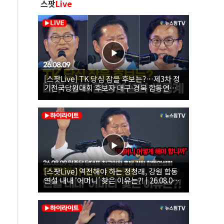
스팟
Live
[스팟Live] TK 당심 잡을 후보는?…제3차 정
기전국당원대회 후보자 대구·경북 합동연설
회 생중계 | 26.08.09
[스팟Live] 역전해야 하는 정청래, 강원 합동
연설 내내 ‘어머니’ 찾은 이유는?! | 26.08.09
더불어민주당 당대표·최고위원 후보 강원 합
동연설회