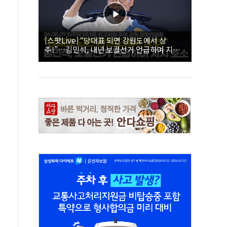
[스팟Live] “당대표 되면 강원도에서 상
주!”…김민석, 내년 보궐선거 언급하며 지지
호소 | 26.08.09 더불어민주당 당대표·최고위
원 후보 강원 합동연설회