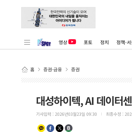
영상
포토
정치
정책·서
홈
증권·금융
증권
대성하이텍, AI 데이터
기사입력 :
2026년03월23일 09:30
최종수정 :
20