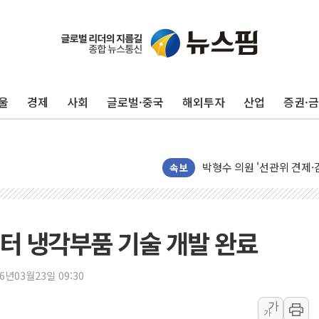
삼성전자, 美국립연구소와 
[인사] 국무조정실·국무
울
경제
사회
글로벌·중국
해외투자
산업
증권·
롯데백화점, 앰배서더 2기
한수원 "폭염 속 전력수급
박형수 의원 '선관위 견제·감
장동혁, 李 대통령에 "결혼
속보
정부, 독도 조사활동 日 항
김성회, 국민의힘에 "청년
서울 38도 폭염에 온열질환
센터 냉각부품 기술 개발 완료
[부고] 이승영(한림제약 이
전남광주 남구 한 아파트 
26년03월23일 09:30
'상품권 사면 대출 가능'
가
가
지역 일자리·생활인구 늘린 