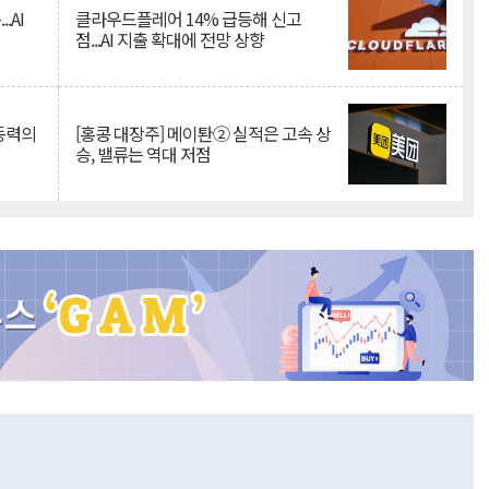
.AI
클라우드플레어 14% 급등해 신고
점...AI 지출 확대에 전망 상향
 동력의
[홍콩 대장주] 메이퇀② 실적은 고속 상
승, 밸류는 역대 저점