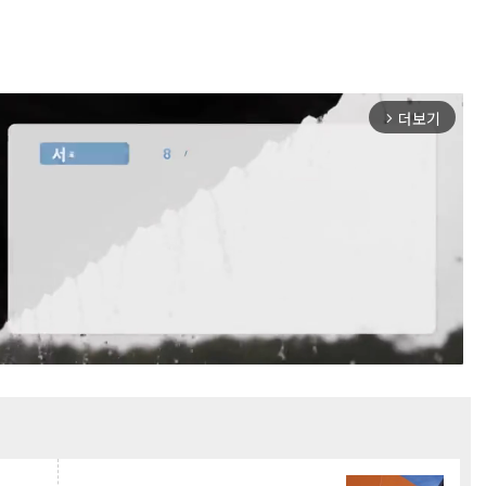
더보기
arrow_forward_ios
Mute