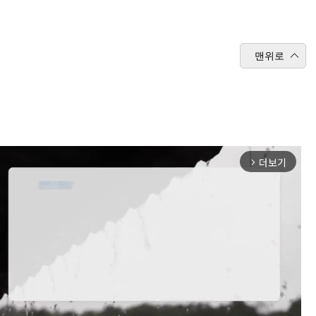
맨위로
더보기
arrow_forward_ios