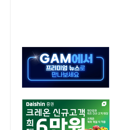
타진
청래 '격차 확대'
최고치
 요구
낮아지며 상승… STOXX 600 지수는 나흘 연속 최고치
세