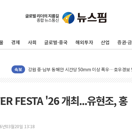
동해중부 전 해상 풍랑주의보…10일까지 최대 3.5m 높은
연일 폭염에 온열질환 사망 23명…정부, 비상대응기구 가
中 전방위 아파트 부양, 수도 베이징도 부동산 규제 철폐
울
경제
사회
글로벌·중국
해외투자
산업
증권·
인제 용대리 계곡서 수위 상승으로 피서객 7명 고립…전원
동해시, 11~14일 '별똥별 멍' 운영…페르세우스 유성우 
강원 중·남부 동해안 시간당 50mm 이상 폭우…호우경보
청양 밭에서 일하던 90대 숨져…온열질환 여부 조사
속보
폭염에 車 운전면허 기능시험 오전 집중 편성…체감온도 3
李대통령, 'ISA·주가누르기 방지법' 전면 재검토 지시
'호우 특보' 경북 울진 시간당 20~30mm 강한 비...가뭄 
ER FESTA '26 개최...유현조, 홍
주말 무더위·열대야 지속…내륙 곳곳 소나기
오세훈 "용산공원 주택 검토, 민주당 스스로 원칙 뒤집는 
충북 주말 무더위 지속…청주·진천 35도, 곳곳 소나기
26년03월20일 13:18
10월 보완수사권 폐지·공소청 출범…피해자들 '범죄 사각