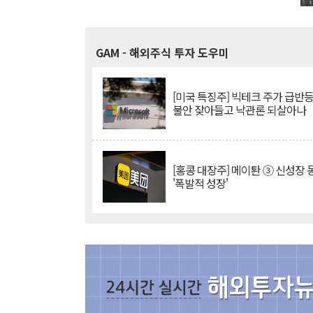
GAM
- 해외주식 투자 도우미
[미국 특징주] 빅테크 주가 급반등..
불안 잦아들고 낙관론 되살아나
[홍콩 대장주] 메이퇀 ③ 신성장
'폭발적 성장'