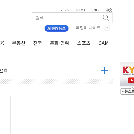
2026.08.08 (토)
ENG
中文
|
|
 물결
동
패밀리 사이트
금융
부동산
전국
문화·연예
스포츠
GAM
 구조
관측
 발효
8도 넘으면 중단
해소될 듯
것"
지대' 우려