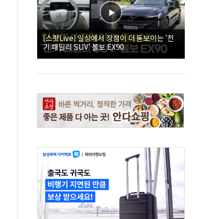
[스팟Live] 일상에서 장점이 더 돋보이는 '전
기 패밀리 SUV' 볼보 EX90