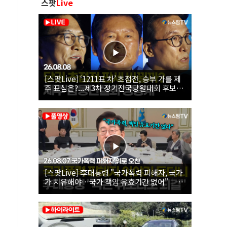
스팟
Live
[스팟Live] ‘1211표 차’ 초접전, 승부 가를 제
주 표심은?...제3차 정기전국당원대회 후보자
제주 합동연설회 생중계 | 26.08.08
[스팟Live] 李대통령 "국가폭력 피해자, 국가
가 치유해야…국가 책임 유효기간 없어"｜
26.08.07 국가폭력 피해자 위로 오찬