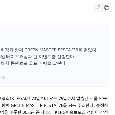
가
한상협, 업계 개인정보 보안 새판 짠다…'자율규제단체' 
가
민주당, 오늘 제주·인천 경선 발표...김민석 '재역전' vs 정
뉴욕증시, 고용 쇼크에 금리 인상 우려 후퇴…S&P500 
트럼프, 쿡 연준 이사 해임 재추진…"26일까지 의혹 소명"
유럽증시, 美 고용 예상 밖 부진에 연준 금리 인상 가능성 
미 연준 매파 기세 꺾이나…고용 감소에 9월 동결 전망 우
점과 함께 GREEN MASTER FESTA '26을 열었다.
5일 테이프커팅과 팬 이벤트를 진행한다.
등 체험 콘텐츠로 골프 매력을 알린다.
어요.
회(KLPGA)가 20일부터 오는 29일까지 열흘간 서울 영등
GREEN MASTER FESTA '26을 공동 주최한다. 출정식
탁)을 비롯한 2026시즌 제18대 KLPGA 홍보모델 전원이 참석