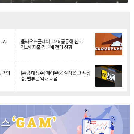
Mute
.AI
클라우드플레어 14% 급등해 신고
점...AI 지출 확대에 전망 상향
 동력의
[홍콩 대장주] 메이퇀② 실적은 고속 상
승, 밸류는 역대 저점