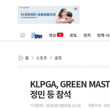
영상
포토
정치
정책·서
홈
스포츠
골프
KLPGA, GREEN MAST
정민 등 참석
기사입력 :
2026년03월20일 13:18
최종수정 :
20