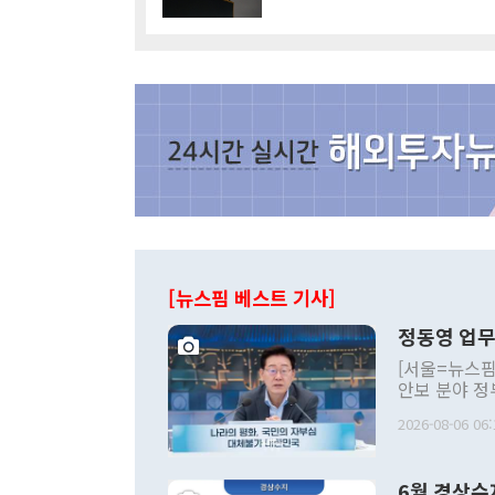
[뉴스핌 베스트 기사]
정동영 업무
[서울=뉴스핌
안보 분야 정
평화공존 발전
2026-08-06 06:
발언 중에는 
언한 것이 있
령은 공개적으
6월 경상수
주의적 희망에