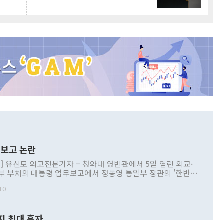
보고 논란
] 유신모 외교전문기자 = 청와대 영빈관에서 5일 열린 외교·
부 부처의 대통령 업무보고에서 정동영 통일부 장관의 '한반도
 구상'과 업무보고 발언이 논란을 빚고 있다. 이날 정 장관의
10
정부 내 조율을 거치지 않은 사안을 정책으로 추진하겠다고 공
는가 하면 사실 관계에 맞지 않은 설명도 있었다. 이재명 대통
로 신중을 기해 달라고 경고했고, 조현 외교부 장관은 '이상
지 최대 흑자
 근거한 비현실적 구상'이라는 비판을 내놨다. 그동안 정 장