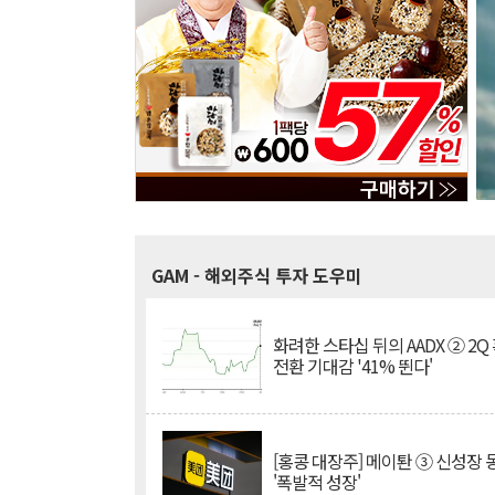
GAM
- 해외주식 투자 도우미
화려한 스타십 뒤의 AADX ② 2Q
전환 기대감 '41% 뛴다'
[홍콩 대장주] 메이퇀 ③ 신성장
'폭발적 성장'