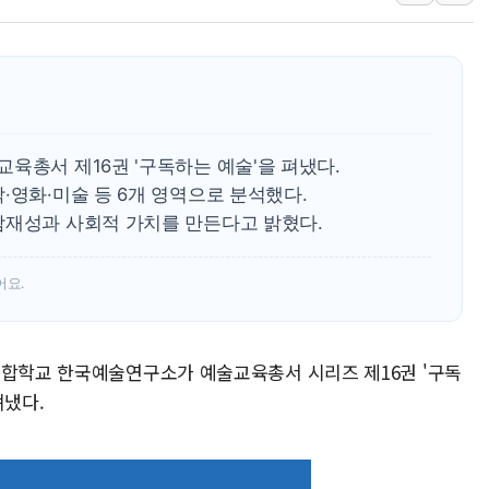
원주시, 첨단의료복합단지 지정 준
삼척시, 무건리 이끼폭포 생태탐방
전남광주 화정역 인근 도로 4중 
청도 문수리 야산서 산불 진화 중.
'해병 순직 책임' 임성근 전 사단장
육총서 제16권 '구독하는 예술'을 펴냈다.
헥토이노베이션, 상반기 매출 첫 2
·영화·미술 등 6개 영역으로 분석했다.
잠재성과 사회적 가치를 만든다고 밝혔다.
우리은행, 고창해상풍력에 4000억
NH농협은행, 모두투어 제휴 여행
어요.
민병덕 "오늘 67개 점포 영업 재
하나금융이 쏘아 올린 CIFO, 
종합학교 한국예술연구소가 예술교육총서 시리즈 제16권 '구독
펴냈다.