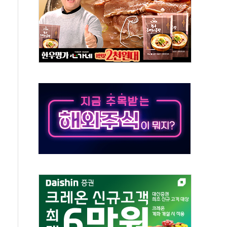
비 본격화…'AI 데이터 기반 메디테크 혁신허브' 구상
로 출입 통제
추돌…1명 심정지·5명 부상
..진화헬기 3대 투입
 항소심도 징역 3년
000억원 돌파
 금융 지원
적금 완판
개...장바구니에 홈플러스 담아달라" 호소
금융지주 포용금융 조직개편 신호탄