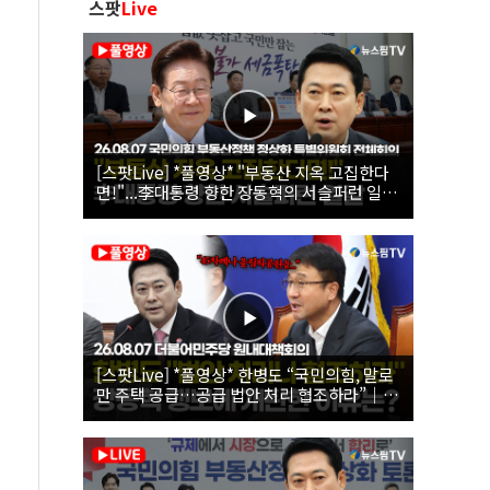
스팟
Live
[스팟Live] *풀영상* "부동산 지옥 고집한다
면!"...李대통령 향한 장동혁의 서슬퍼런 일갈
| 26.08.07 국민의힘 부동산정책 정상화 특별
위원회 전체회의
[스팟Live] *풀영상* 한병도 “국민의힘, 말로
만 주택 공급…공급 법안 처리 협조하라”｜
26.08.07 더불어민주당 원내대책회의