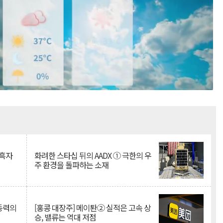
Mute
 흑자
화려한 스타십 뒤의 AADX ① 극한의 우
주 환경을 돌파하는 소재
 동력의
[홍콩 대장주] 메이퇀② 실적은 고속 상
승, 밸류는 역대 저점