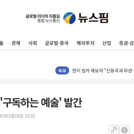
울
경제
사회
글로벌·중국
해외투자
산업
증권·
[시승기] 공간·승차감 잡은 볼보 E
[종합] 청도 흥선리 야산 산불 1
한미 법카 제보자 "신동국과 무관
속보
라인게임즈, '콰이어트' 테스트 참
에어로케이항공, 청주-중국 청두 노
네이버, AI 브리핑 도입 후 블로그
'구독하는 예술' 발간
SKT, '8월 월간 럭키 페스타' 실시
LG헬로비전 '헬로모바일', 교보문
26년03월18일 15:05
KTis, 02-114로 카카오 T 택시
가
가
해군1함대 '창설 80주년' 기념식.