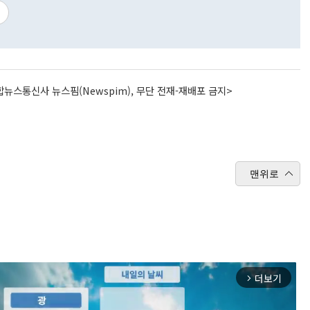
뉴스통신사 뉴스핌(Newspim), 무단 전재-재배포 금지>
맨위로
더보기
arrow_forward_ios