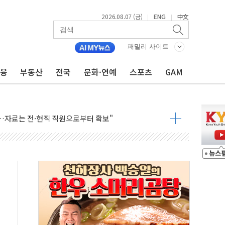
2026.08.07 (금)
ENG
中文
|
|
패밀리 사이트
금융
부동산
전국
문화·연예
스포츠
GAM
X90…'올 터치'는 호불호
시간36분만에 주불진화....인명피해 없어
…자료는 전·현직 직원으로부터 확보"
가자 3만 명 돌파
선 운항허가 취득...중국 노선 다변화
 창작자 지원 규모 2배 확대
...휴대폰 결제 최대 6000원 할인
고 제휴 전자책 요금제 출시
 호출 서비스
..지역축제 '불금전파, 송정'과 상생