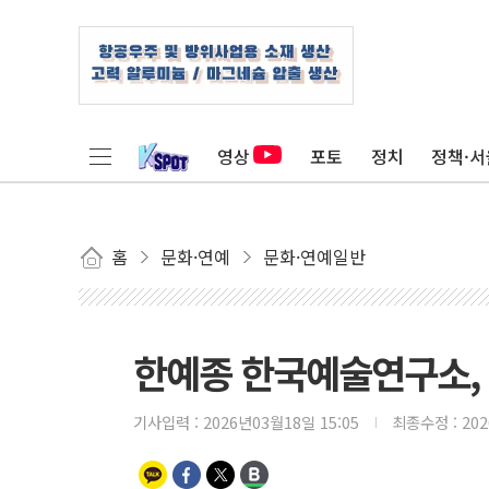
영상
포토
정치
정책·서
홈
문화·연예
문화·연예일반
한예종 한국예술연구소, 
기사입력 :
2026년03월18일 15:05
최종수정 :
20