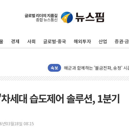
해군 1함대 창설 80주년…지역과 함께
[3보] 북, 원산서 동해로 단거리 탄도
우크라 드론 전술, 중남미 콜롬비아에
울
경제
사회
글로벌·중국
해외투자
산업
증권·
동해해경, 독도 해상서 부유물 감긴 
주한미군 "오산기지 누출, 백린 아닌 
구미 폐염산처리업체서 불 2시간30여
해군과 함께하는 '불금전파, 송정' 시
속보
강원도 폭염특보 11일째…온열질환·가
[코인 시황] 비트코인, ETF 자금 
[르포] 39도 폭염 속 잠실 개표소 시위
 "차세대 습도제어 솔루션, 1분기
강원·전라권 폭염중대경보 확대…온열
빚투·레버리지 줄었지만, 반도체 두 
[2보] 북한, 원산서 동해상 단거리 
26년03월18일 08:15
양주 가전제품 창고서 화재…차량 3대