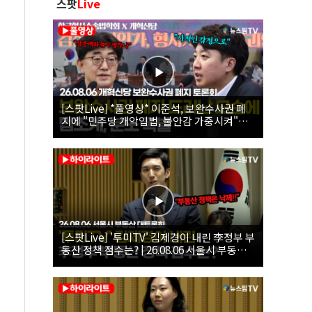
스팟
Live
[스팟Live] *풀영상* 이준석, 보완수사권 폐
지에 "민주당 개악입법, 불안감 가중시켜"｜
26.08.06 개혁신당 보완수사권 폐지 토론회
[스팟Live] '투미TV' 김제경이 내린 李정부 부
동산 정책 점수는? | 26.08.06 서울시 부동산
대토론회