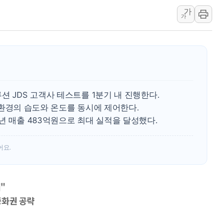
가
종로·중구 오피스 78%가 준공 10
가
법원, '관저 이전 봐주기 감사' 유병
성폭력 피해자 보호단체, 경찰수사개
우크라, 러 탄도미사일 공격에 속수무
"5.18은 북한 지령" 설교한 목사 불
[종합] 특검, '양평' 원희룡 2차 조
션 JDS 고객사 테스트를 1분기 내 진행한다.
EM 환경의 습도와 온도를 동시에 제어한다.
년 매출 483억원으로 최대 실적을 달성했다.
어요.
"
 중화권 공략