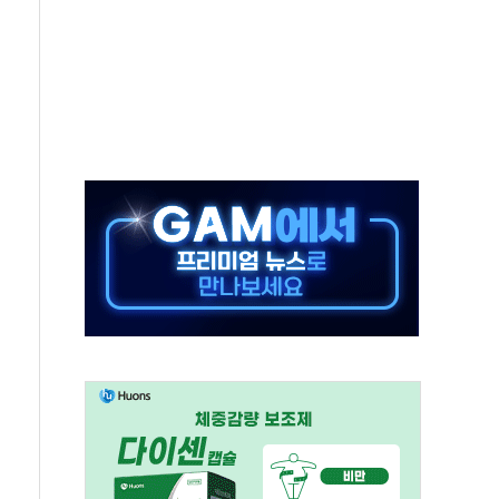
년 이상…리뉴얼이 경쟁력 가른다
호 구속적부심 기각
혁위에 보완수사권 폐지 우려 전달
책… 패트리엇 미사일 지원, 작년의 3분의 1
구속 송치
사…'당정대 회의' 한동훈·방기선 수사도 속도