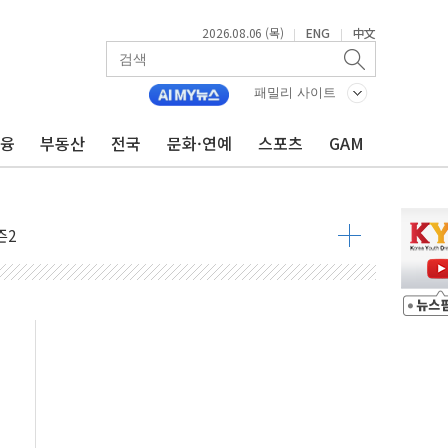
2026.08.06 (목)
ENG
中文
|
|
하는 '선봉'의 대민 봉사
미사일 1발 발사… 올해 10번째·42일 만 도발
패밀리 사이트
 새 안보 위기… 반군·마약카르텔이 습득해 전투 활용
금융
부동산
전국
문화·연예
스포츠
GAM
어선 구조
무해한 표면 부식 물질"
분만에 진화...외국인 노동자 숨져
즌2
축 피해 최소화 '총력 대응'
유입에도 박스권…美 암호화폐 법안 처리 여부도 변수
 '62일째'..."대부분 여기서 상주"
질환자 2665명·사망 23명
종목에 코스피 '휘청'
탄도미사일 발사
·건물 1동 전소