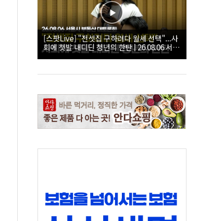
[스팟Live] "전셋집 구하려다 월세 선택"...사
회에 첫발 내디딘 청년의 한탄 | 26.08.06 서울
시 부동산 대토론회