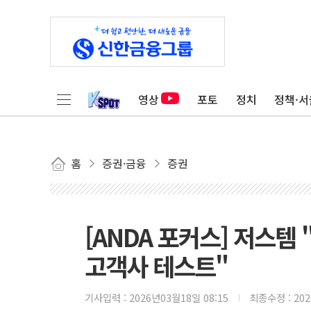
영상
포토
정치
정책·서
홈
증권·금융
증권
[ANDA 포커스] 저스템
고객사 테스트"
기사입력 :
2026년03월18일 08:15
최종수정 :
20