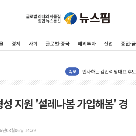
포항시 재난예산 40억 긴급 
울진·영덕 '호우특보'-포항 '
[종합] 김민석, 정청래에 '0.86
울
경제
사회
글로벌·중국
해외투자
산업
증권·
인천 합동연설회 나선 송영길
김민석, 2주차 제주·인천 경선서
인사하는 김민석 당대표 후보
[속보] 민주, 제주·인천 경선 결
속보
[속보] 민주, 인천 경선 결과 발
[속보] 민주, 제주 경선 결과 발
이번주 국내 주요 금융일정(8.1
형성 지원 '설레나봄 가입해봄' 경
美, 이란전 출구전략 만지작
강릉·동해·삼척 시간당 최대 
폐기물 수거하다 참변…60대
26년03월06일 14:39
서울 중랑구 주택가서 흉기 난