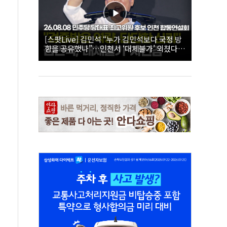
[스팟Live] 김민석 “누가 김민석보다 국정 방
향을 공유했나”…인천서 ‘대체불가’ 외쳤다 |
26.08.08 더불어민주당 당대표·최고위원 후
보 인천 합동연설회