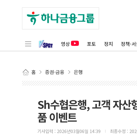
영상
포토
정치
정책·서
홈
증권·금융
은행
Sh수협은행, 고객 자산
품 이벤트
기사입력 :
2026년03월06일 14:39
최종수정 :
20