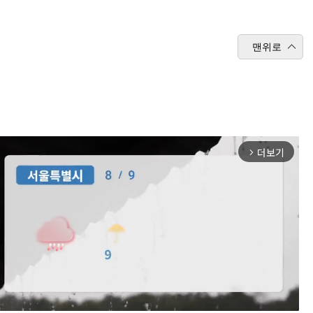
맨위로
더보기
arrow_forward_ios