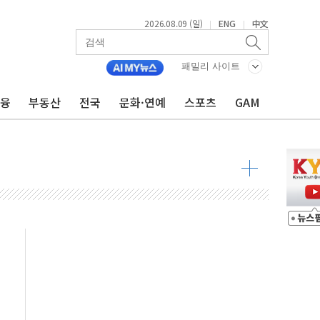
2026.08.09 (일)
ENG
中文
|
|
투입…고수온 양식장 복구·지원 '총력'
산사태 주의보'...경북도, 호우 피해·통제구간 없어
패밀리 사이트
%p' 차 재역전 성공...金 45.42% vs 鄭 44.56%
금융
부동산
전국
문화·연예
스포츠
GAM
·정청래·김민석 당대표 후보
 정청래에 승리...47.75% vs 42.08%
과 발표...김민석 47.75% 정청래 42.08%
표...김민석 45.09% 정청래 43.27% 송영길 11.63%
표...김민석 52.64% 정청래 39.89% 송영길 7.47%
0~8.14)
…공습 한계·탄약 부족 현실화
50㎜ 폭우…강원 동해안 강한 비 이어져
 환경미화원 수거차에 치여 사망
동…60대 남성 2명 숨져