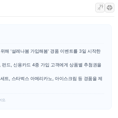
가
李대통령 "결혼 때문에 손해 
가
여수 오동도 인근 해상서 모
추미애, '위안부' 피해자 기림
인천 선재도 갯벌서 해루질 중
인천서 말다툼 중 어머니 흉기
'화합' 꺼낸 김민석에 '뻔뻔
 위해 '설레나봄 가입해봄' 경품 이벤트를 3일 시작한
, 펀드, 신용카드 4종 가입 고객에게 상품별 추첨권을
킨세트, 스타벅스 아메리카노, 아이스크림 등 경품을 제
.
어요.