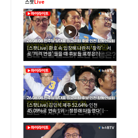
스팟
Live
[스팟Live] 환호 속 입장해 나란히 ‘찰칵’…서
로 ‘저격 연설’ 들을 때 후보들 표정은? |
26.08.08 더불어민주당 당대표·최고위원 후
보 인천 합동연설회
[스팟Live] 김민석 제주 52.64%·인천
45.09%로 연속 1위…정청래 따돌렸다’ |
26.08.08 더불어민주당 당대표·최고위원 후
보 인천 합동연설회