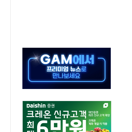
보는 일 없게"…'결혼 페널티' 22개 과제 손본다
터보트 전복…1명 사망·1명 실종
의 날 참석..."국제적 시민 연대로 목소리 내야"
 실종 60대 나흘만에 숨진 채 발견
 살해 10대 아들 체포
' 받아친 정청래…제주 연설서 신경전 고조