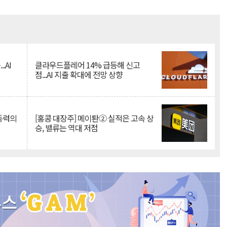
Mute
.AI
클라우드플레어 14% 급등해 신고
점...AI 지출 확대에 전망 상향
 동력의
[홍콩 대장주] 메이퇀② 실적은 고속 상
승, 밸류는 역대 저점