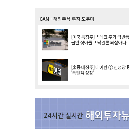
GAM
- 해외주식 투자 도우미
[미국 특징주] 빅테크 주가 급반등..
불안 잦아들고 낙관론 되살아나
[홍콩 대장주] 메이퇀 ③ 신성장
'폭발적 성장'