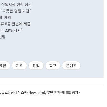
로 전통시장 현장 점검
…"따듯한 명절 되길"
회' 개최
류 8종 한번에 제출
다 22% 저렴"
선임
공단
지역
창업
학교
콘텐츠
뉴스통신사 뉴스핌(Newspim), 무단 전재-재배포 금지>