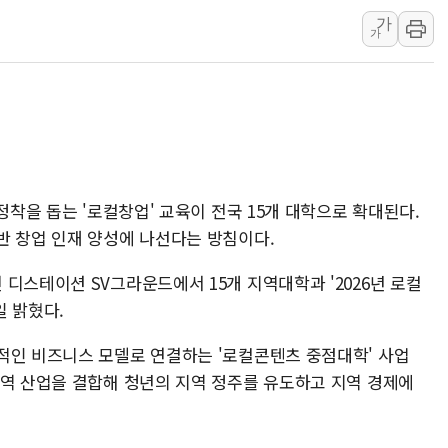
가
[속보] 민주, 강원·대구·경북 
가
[속보] 민주, 경북 경선 결과 
[속보] 민주, 대구 경선 결과 
[속보] 민주, 강원 경선 결과 
정재헌 CEO, SKT 장기고
최태원, 노소영에 9440억
하나금융, 명동 소상공인에 
정착을 돕는 '로컬창업' 교육이 전국 15개 대학으로 확대된다.
반 창업 인재 양성에 나선다는 방침이다.
인천시 광복절 현수막 '태
병무청, 보충역 전면 손질…
디스테이션 SV그라운드에서 15개 지역대학과 '2026년 로컬
홈플러스發 대형마트 판매,
일 밝혔다.
윤준병·이해민 의원, '정부
적인 비즈니스 모델로 연결하는 '로컬콘텐츠 중점대학' 사업
'호우·산사태 주의보' 울진 
지역 산업을 결합해 청년의 지역 정주를 유도하고 지역 경제에