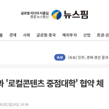
울
경제
사회
글로벌·중국
해외투자
산업
증권·
125mm 폭우 쏟아진 울진..
속보
평택 진위면 공장서 탱크 내
포항 블루밸리 국가산단에 '
상주 낙동강 선착장 하류서 50
과 '로컬콘텐츠 중점대학' 협약 체
[종합] 김민석, 정청래에 누적 1
민주당 경북도당위원장에 오중
인천서 말다툼 중 어머니 살
26년02월24일 14:46
김민석, 강원·대구·경북 경선서