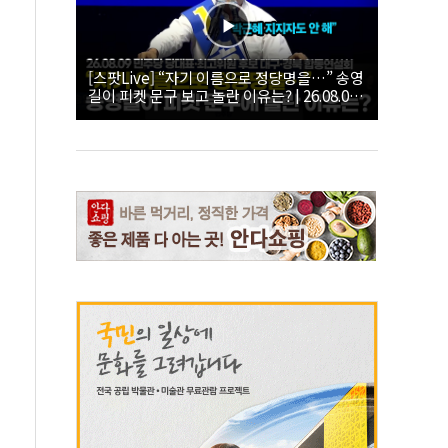
[스팟Live] “자기 이름으로 정당명을…” 송영
길이 피켓 문구 보고 놀란 이유는? | 26.08.09
더불어민주당 당대표·최고위원 후보 대구·경
북 합동연설회