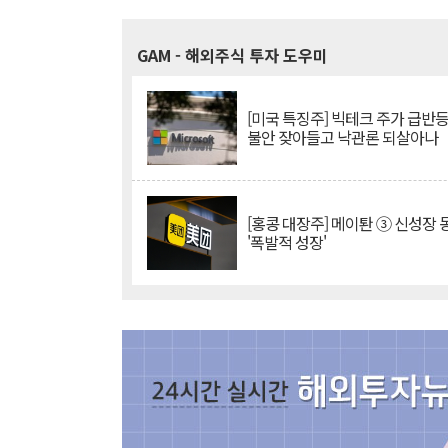
GAM
- 해외주식 투자 도우미
[미국 특징주] 빅테크 주가 급반등..
불안 잦아들고 낙관론 되살아나
[홍콩 대장주] 메이퇀 ③ 신성장
'폭발적 성장'