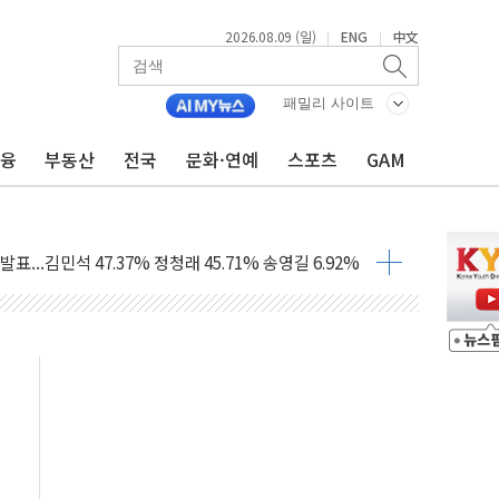
2026.08.09 (일)
ENG
中文
|
|
패밀리 사이트
금융
부동산
전국
문화·연예
스포츠
GAM
.'두천~하당'·'올미골교' 차량 통행 선제 제한
부 작업 중 근로자 1명 숨져
철강 AI융합실증센터' 들어선다
대 숨진 채 발견...경찰, 조사 중
.48%p 차 선두 유지...金 46.01% vs 鄭 44.53%
기 당선...합산득표율 68.63%
해 10대 구속…범행 후 반려견도 죽여
 정청래에 승리…金 48.54% vs 鄭 44.40%