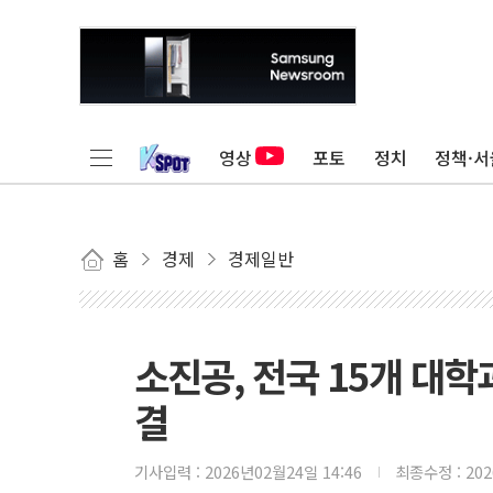
영상
포토
정치
정책·서
홈
경제
경제일반
소진공, 전국 15개 대학
결
기사입력 :
2026년02월24일 14:46
최종수정 :
20