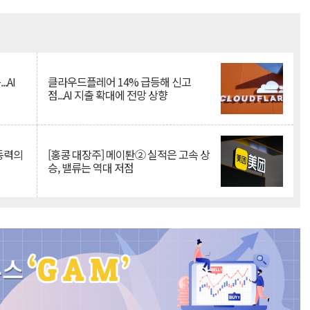
Mute
.AI
클라우드플레어 14% 급등해 신고
점...AI 지출 확대에 전망 상향
 동력의
[홍콩 대장주] 메이퇀② 실적은 고속 상
승, 밸류는 역대 저점