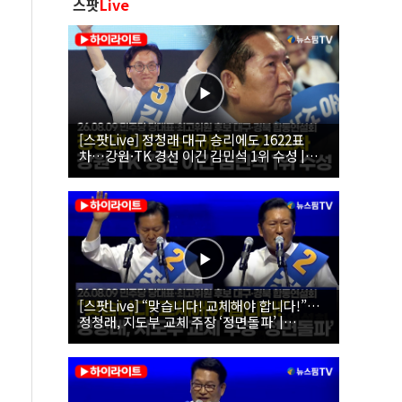
스팟
Live
[스팟Live] 정청래 대구 승리에도 1622표
차…강원·TK 경선 이긴 김민석 1위 수성 |
26.08.09 더불어민주당 당대표·최고위원 후
보 대구·경북 합동연설회
[스팟Live] “맞습니다! 교체해야 합니다!”…
정청래, 지도부 교체 주장 ‘정면돌파’ |
26.08.09 더불어민주당 당대표·최고위원 후
보 대구·경북 합동연설회