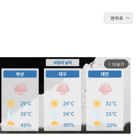
맨위로
더보기
arrow_forward_ios