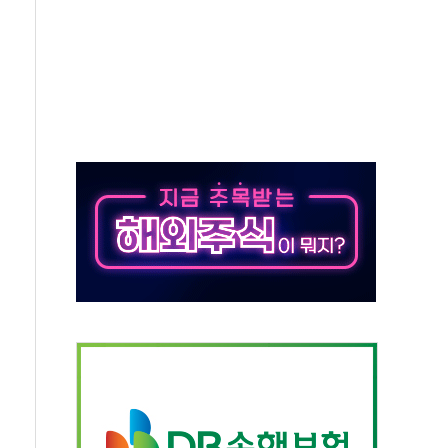
경선 결과...김민석 48.54% 정청래 44.40%
발표...김민석 47.37% 정청래 45.71% 송영길 6.92%
발표...정청래 47.82% 김민석 46.35% 송영길 5.83%
발표...김민석 50.30% 정청래 41.94% 송영길 7.76%
객 400명 맞이…"마음 잇는 시간 되길"
 지급 확정되나…재상고 앞두고 막판 셈법
'행복상자' 전달
극기 거꾸로' 논란…이틀만에 철거
 예술·체육요원 최대 33% 감축
 역대 최대폭 감소한 9.4%↓…유통업계 양극화 심화
 특사'로 콜롬비아 대통령 취임식 참석
시간당 30mm 강한 비...호우 피해 없어