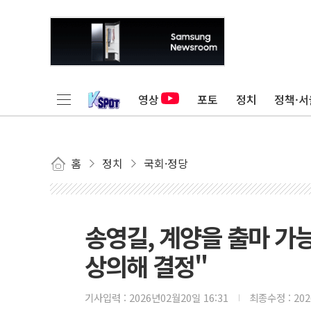
영상
포토
정치
정책·서
홈
정치
국회·정당
송영길, 계양을 출마 가
상의해 결정"
기사입력 :
2026년02월20일 16:31
최종수정 :
20