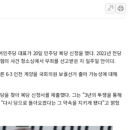
원내대책회의 참석하는 한병도
가
가
AIA그룹, 12년 연속 MDRT 
[컨콜] 네이버, 멤버십 연계 배송
[컨콜] 네이버 AI탭, 올해 안
[특징주] 포스코퓨처엠, LFP 
HDC랩스, 'BUILD CON SUMM
어민주당 대표가 20일 민주당 복당 신청을 했다. 2021년 전당
와이즈버즈, 상반기 매출 245
 혐의 사건 항소심에서 무죄를 선고받은 지 일주일 만이다.
른 6·3 인천 계양을 국회의원 보궐선거 출마 가능성에 대해
당을 찾아 복당 신청서를 제출했다. 그는 "3년의 투쟁을 통해
 "다시 당으로 돌아오겠다는 그 약속을 지키게 됐다"고 밝혔