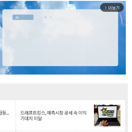
더보기
arrow_forward_ios
Mute
등...
드래프트킹스, 예측시장 공세 속 이익
기대치 미달