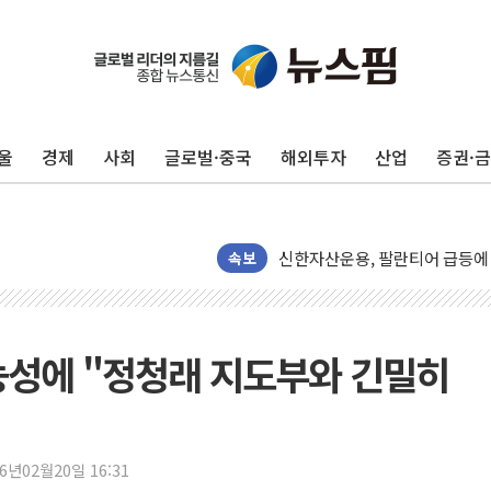
남성, 'NS AI LINK' 월마트 3
예탁결제원, 비상장주식·조각투
올데이올가닉, 정부 '혁신 프리미어
울
경제
사회
글로벌·중국
해외투자
산업
증권·
엑스플러스, '갤럭시 Z 플립8·
삼성증권, 연금저축계좌 ETF·
신한자산운용, 팔란티어 급등에 '
속보
강원·호남·대구경북 곳곳 '폭염
서금원, 상반기 미소금융 1600
美 민주, 트럼프 측에 200만 
능성에 "정청래 지도부와 긴밀히
지방공기업 경영평가, 서울농수산식
예천 실종신고 80대 남성 논둑서
"35초마다 중국과 통신"...美
26년02월20일 16:31
한병도 "막말 정치를 좌시하지 