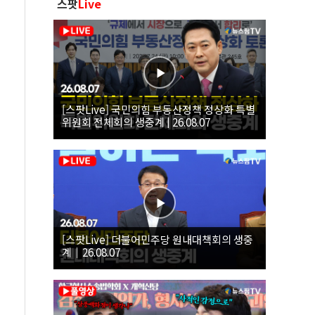
스팟
Live
[스팟Live] 국민의힘 부동산정책 정상화 특별
위원회 전체회의 생중계 | 26.08.07
[스팟Live] 더불어민주당 원내대책회의 생중
계｜26.08.07