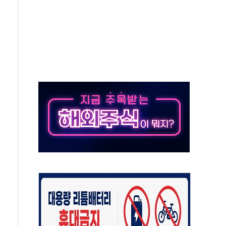
회원 수 세계 1위…국내 회원 34% 증가
 혜택 강화...새벽 배송 도입 예정
으로 부동산과 건강까지 영역 확장 예정
장기공급 합의에 7%대 급등
IT 2026' 참가
억원…순이익 흑자 전환