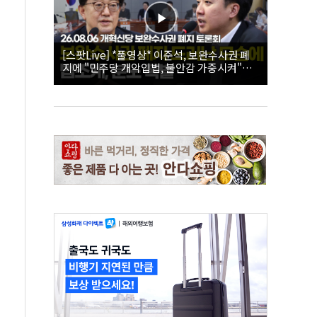
[스팟Live] *풀영상* 이준석, 보완수사권 폐
지에 "민주당 개악입법, 불안감 가중시켜"｜
26.08.06 개혁신당 보완수사권 폐지 토론회