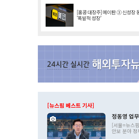
[홍콩 대장주] 메이퇀 ③ 신성장
'폭발적 성장'
[뉴스핌 베스트 기사]
정동영 업무
[서울=뉴스핌
안보 분야 정
평화공존 발전