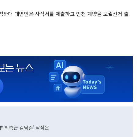
청와대 대변인은 사직서를 제출하고 인천 계양을 보궐선거 출
·李 최측근 김남준' 낙점은