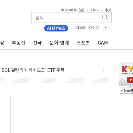
2026.08.07 (금)
ENG
中文
|
|
600개 매장 판매
패밀리 사이트
자 장외거래 청산결제 인프라 구축 착수
 1000' 선정
금융
부동산
전국
문화·연예
스포츠
GAM
폴드8' 전용 액세서리 출시
리츠 온라인 거래수수료 우대
SOL 팔란티어 커버드콜' ETF 주목
중대경보'…전국 49개 지역으로 확대
억원 돌파...취약계층 지원 확대
달러 건넨 韓기업 조사… "관세 무마용 뇌물 의혹"
품공사 등 20곳 '최우수'...인천환경공단 등 '부진'
 숨진 채 발견
보안기업, 중국제 공유기서 '백도어' 발견
않겠다"