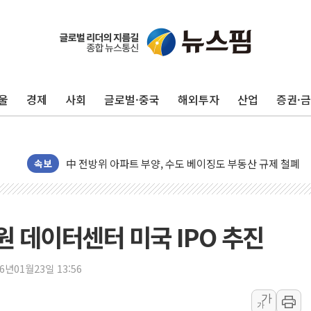
울
경제
사회
글로벌·중국
해외투자
산업
증권·
동해중부 전 해상 풍랑주의보…10일까지 최대 3.5m 높은
연일 폭염에 온열질환 사망 23명…정부, 비상대응기구 가
中 전방위 아파트 부양, 수도 베이징도 부동산 규제 철폐
인제 용대리 계곡서 수위 상승으로 피서객 7명 고립…전원
속보
동해시, 11~14일 '별똥별 멍' 운영…페르세우스 유성우 
강원 중·남부 동해안 시간당 50mm 이상 폭우…호우경보
청양 밭에서 일하던 90대 숨져…온열질환 여부 조사
이원 데이터센터 미국 IPO 추진
폭염에 車 운전면허 기능시험 오전 집중 편성…체감온도 3
李대통령, 'ISA·주가누르기 방지법' 전면 재검토 지시
26년01월23일 13:56
'호우 특보' 경북 울진 시간당 20~30mm 강한 비...가뭄 
가
가
주말 무더위·열대야 지속…내륙 곳곳 소나기