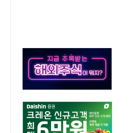
것"
지대' 우려
타진
청래 '격차 확대'
최고치
 요구
낮아지며 상승… STOXX 600 지수는 나흘 연속 최고치
세