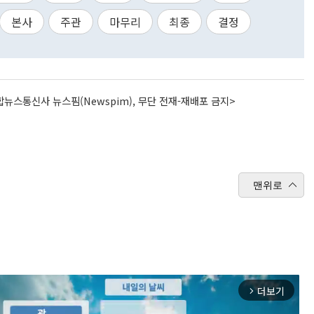
본사
주관
마무리
최종
결정
뉴스통신사 뉴스핌(Newspim), 무단 전재-재배포 금지>
맨위로
더보기
arrow_forward_ios