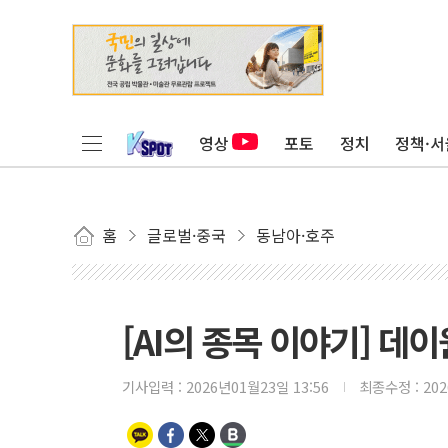
영상
포토
정치
정책·서
홈
글로벌·중국
동남아·호주
[AI의 종목 이야기] 데
기사입력 :
2026년01월23일 13:56
최종수정 :
20