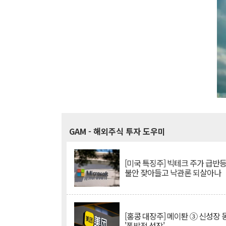
GAM
- 해외주식 투자 도우미
[미국 특징주] 빅테크 주가 급반등..
불안 잦아들고 낙관론 되살아나
[홍콩 대장주] 메이퇀 ③ 신성장
'폭발적 성장'