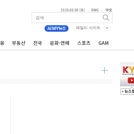
2026.08.08 (토)
ENG
中文
|
|
패밀리 사이트
금융
부동산
전국
문화·연예
스포츠
GAM
 물결
동
 구조
관측
 발효
8도 넘으면 중단
해소될 듯