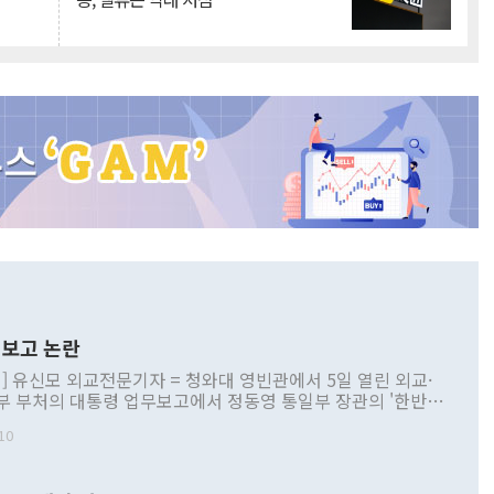
보고 논란
] 유신모 외교전문기자 = 청와대 영빈관에서 5일 열린 외교·
부 부처의 대통령 업무보고에서 정동영 통일부 장관의 '한반도
 구상'과 업무보고 발언이 논란을 빚고 있다. 이날 정 장관의
10
정부 내 조율을 거치지 않은 사안을 정책으로 추진하겠다고 공
는가 하면 사실 관계에 맞지 않은 설명도 있었다. 이재명 대통
로 신중을 기해 달라고 경고했고, 조현 외교부 장관은 '이상