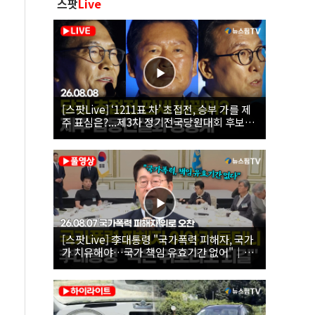
스팟
Live
[스팟Live] ‘1211표 차’ 초접전, 승부 가를 제
주 표심은?...제3차 정기전국당원대회 후보자
제주 합동연설회 생중계 | 26.08.08
[스팟Live] 李대통령 "국가폭력 피해자, 국가
가 치유해야…국가 책임 유효기간 없어"｜
26.08.07 국가폭력 피해자 위로 오찬