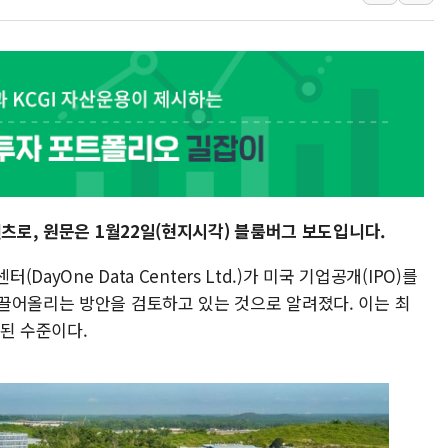
오세훈 "용산공원 주택 검토, 민주당 스스로 원칙 뒤집는 
충북 주말 무더위 지속…청주·진천 35도, 곳곳 소나기
10월 보완수사권 폐지·공소청 출범…피해자들 '범죄 사각
한상협, 업계 개인정보 보안 새판 짠다…'자율규제단체' 
민주당, 오늘 제주·인천 경선 발표...김민석 '재역전' vs 정
뉴욕증시, 고용 쇼크에 금리 인상 우려 후퇴…S&P500 
트럼프, 쿡 연준 이사 해임 재추진…"26일까지 의혹 소명"
텐츠로, 원문은 1월22일(현지시각) 블룸버그 보도입니다.
유럽증시, 美 고용 예상 밖 부진에 연준 금리 인상 가능성 
미 연준 매파 기세 꺾이나…고용 감소에 9월 동결 전망 우
DayOne Data Centers Ltd.)가 미국 기업공개(IPO)를
끌어올리는 방안을 검토하고 있는 것으로 알려졌다. 이는 최
된 수준이다.