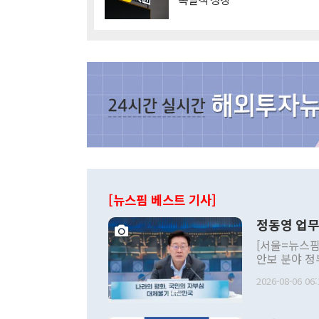
[뉴스핌 베스트 기사]
정동영 업무
[서울=뉴스핌
안보 분야 정
평화공존 발전
2026-08-06 06:
발언 중에는 
언한 것이 있
령은 공개적으