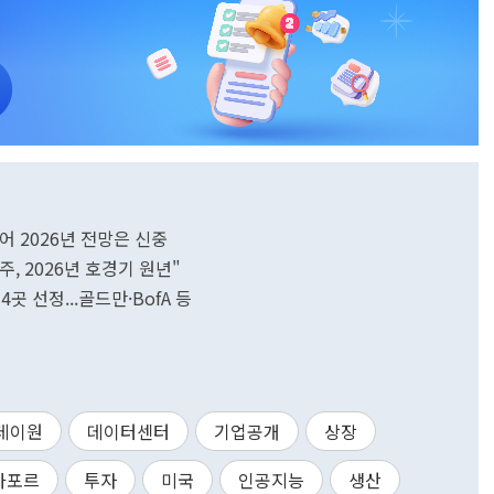
에어 2026년 전망은 신중
주, 2026년 호경기 원년"
4곳 선정...골드만·BofA 등
데이원
데이터센터
기업공개
상장
가포르
투자
미국
인공지능
생산