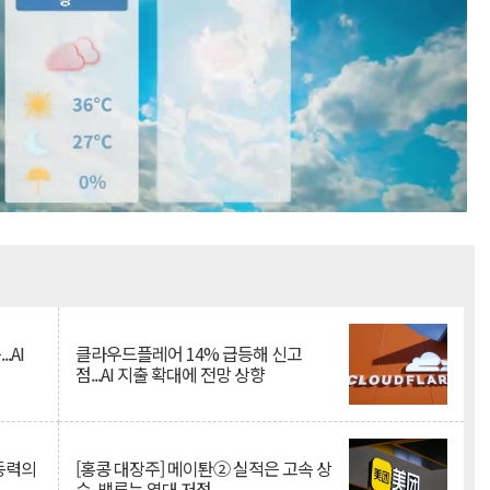
Mute
.AI
클라우드플레어 14% 급등해 신고
점...AI 지출 확대에 전망 상향
 동력의
[홍콩 대장주] 메이퇀② 실적은 고속 상
승, 밸류는 역대 저점