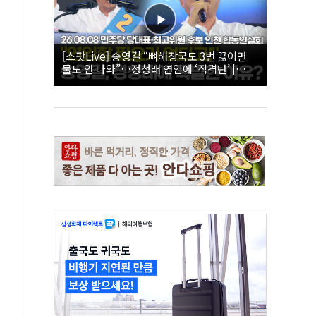
[스팟Live] 송영길 “뼈해장국도 3번 끓이면
물도 안 나와”…정청래 연임에 ‘직격탄’ |
26.08.08 더불어민주당 당대표·최고위원 후
보 인천 합동연설회