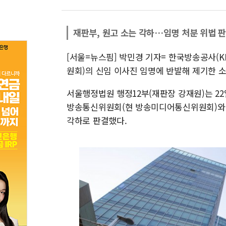
재판부, 원고 소는 각하…임명 처분 위법 
[서울=뉴스핌] 박민경 기자= 한국방송공사(
원회)의 신임 이사진 임명에 반발해 제기한 소
서울행정법원 행정12부(재판장 강재원)는 22
방송통신위원회(현 방송미디어통신위원회)와 대
각하로 판결했다.