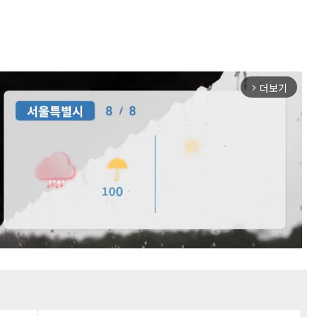
더보기
arrow_forward_ios
Mute