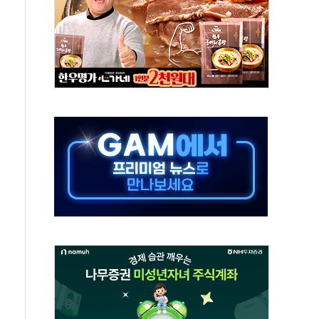
 실종 60대 나흘만에 숨진 채 발견
 살해 10대 아들 체포
' 받아친 정청래…제주 연설서 신경전 고조
지시…與 "적극 환영"·野 "졸속 국정"
10일까지 최대 3.5m 높은 물결
23명…정부, 비상대응기구 가동