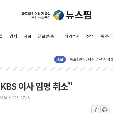
인천 합동연설회 나선 송영길
김민석, 2주차 제주·인천 경선서
인사하는 김민석 당대표 후보
울
경제
사회
글로벌·중국
해외투자
산업
증권·
[속보] 민주, 제주·인천 경선 결
[속보] 민주, 인천 경선 결과 발
[속보] 민주, 제주 경선 결과 발
이번주 국내 주요 금융일정(8.1
속보
美, 이란전 출구전략 만지작
강릉·동해·삼척 시간당 최대 
폐기물 수거하다 참변…60대
 KBS 이사 임명 취소"
서울 중랑구 주택가서 흉기 난
李대통령 "결혼 때문에 손해 
26년01월22일 17:48
여수 오동도 인근 해상서 모
가
가
추미애, '위안부' 피해자 기림