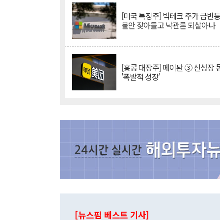
[미국 특징주] 빅테크 주가 급반등..
불안 잦아들고 낙관론 되살아나
[홍콩 대장주] 메이퇀 ③ 신성장
'폭발적 성장'
[뉴스핌 베스트 기사]