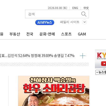
2026.08.08 (토)
ENG
中文
|
|
·정청래·김민석 당대표 후보
 정청래에 승리...47.75% vs 42.08%
패밀리 사이트
금융
부동산
전국
문화·연예
스포츠
GAM
과 발표...김민석 47.75% 정청래 42.08%
표...김민석 45.09% 정청래 43.27% 송영길 11.63%
표...김민석 52.64% 정청래 39.89% 송영길 7.47%
0~8.14)
…공습 한계·탄약 부족 현실화
50㎜ 폭우…강원 동해안 강한 비 이어져
 환경미화원 수거차에 치여 사망
동…60대 남성 2명 숨져
보는 일 없게"…'결혼 페널티' 22개 과제 손본다
터보트 전복…1명 사망·1명 실종
의 날 참석..."국제적 시민 연대로 목소리 내야"