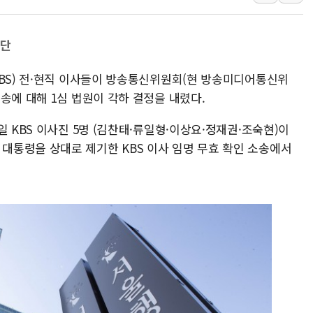
인천 선재도 갯벌서 해루질 중
인천서 말다툼 중 어머니 흉기
판단
'화합' 꺼낸 김민석에 '뻔뻔
KBS) 전·현직 이사들이 방송통신위원회(현 방송미디어통신위
李대통령, ISA 개편 재검토 
송에 대해 1심 법원이 각하 결정을 내렸다.
동해중부 전 해상 풍랑주의보…
연일 폭염에 온열질환 사망 
일 KBS 이사진 5명 (김찬태·류일형·이상요·정재권·조숙현)이
통령을 상대로 제기한 KBS 이사 임명 무효 확인 소송에서