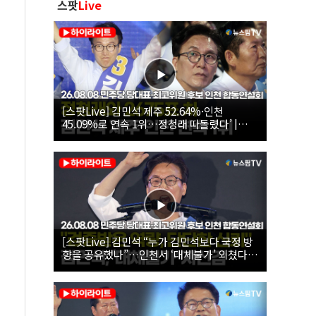
스팟
Live
[스팟Live] 김민석 제주 52.64%·인천
45.09%로 연속 1위…정청래 따돌렸다’ |
26.08.08 더불어민주당 당대표·최고위원 후
보 인천 합동연설회
[스팟Live] 김민석 “누가 김민석보다 국정 방
향을 공유했나”…인천서 ‘대체불가’ 외쳤다 |
26.08.08 더불어민주당 당대표·최고위원 후
보 인천 합동연설회