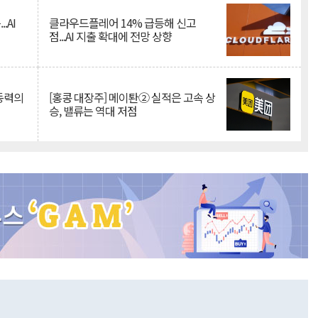
.AI
클라우드플레어 14% 급등해 신고
점...AI 지출 확대에 전망 상향
 동력의
[홍콩 대장주] 메이퇀② 실적은 고속 상
승, 밸류는 역대 저점