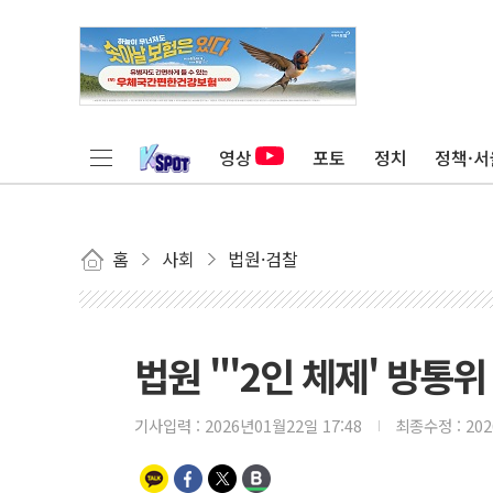
영상
포토
정치
정책·서
홈
사회
법원·검찰
법원 "'2인 체제' 방통위
기사입력 :
2026년01월22일 17:48
최종수정 :
20