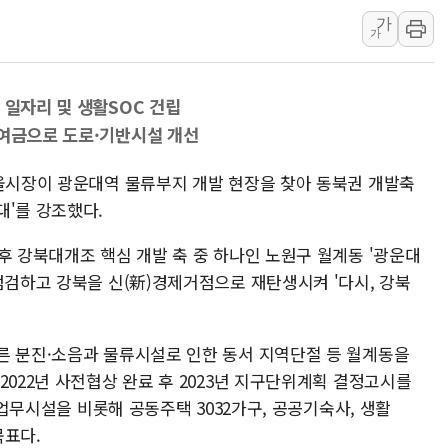
가
여수 오동도 인근 해상서 모
가
추미애, '위안부' 피해자 기림
인천 선재도 갯벌서 해루질 중
 일자리 및 생활SOC 건립
인천서 말다툼 중 어머니 흉기
기여금으로 도로·기반시설 개선
'화합' 꺼낸 김민석에 '뻔뻔
李대통령, ISA 개편 재검토 
서울시장이 광운대역 물류부지 개발 현장을 찾아 동북권 개발축
대'를 강조했다.
후 강북대개조 핵심 개발 축 중 하나인 노원구 월계동 '광운대
점검하고 강북을 신(新)경제거점으로 재탄생시켜 '다시, 강북
른 분진·소음과 물류시설로 인한 동서 지역단절 등 월계동을
2022년 사전협상 완료 후 2023년 지구단위계획 결정고시를
업·업무시설을 비롯해 공동주택 3032가구, 공공기숙사, 생활
목표다.