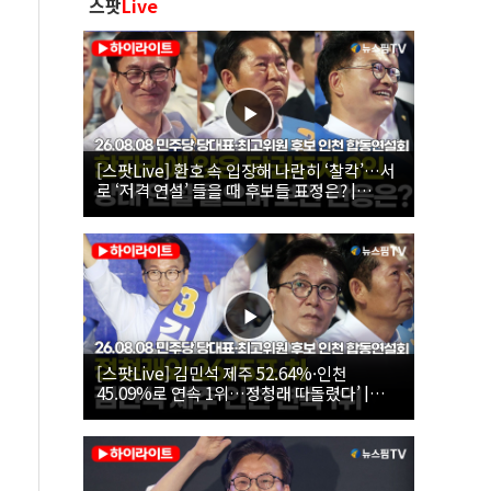
스팟
Live
[스팟Live] 환호 속 입장해 나란히 ‘찰칵’…서
로 ‘저격 연설’ 들을 때 후보들 표정은? |
26.08.08 더불어민주당 당대표·최고위원 후
보 인천 합동연설회
[스팟Live] 김민석 제주 52.64%·인천
45.09%로 연속 1위…정청래 따돌렸다’ |
26.08.08 더불어민주당 당대표·최고위원 후
보 인천 합동연설회