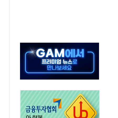
터보트 전복…1명 사망·1명 실종
의 날 참석..."국제적 시민 연대로 목소리 내야"
 실종 60대 나흘만에 숨진 채 발견
 살해 10대 아들 체포
' 받아친 정청래…제주 연설서 신경전 고조
지시…與 "적극 환영"·野 "졸속 국정"