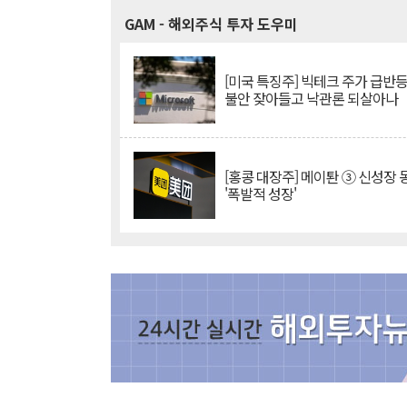
GAM
- 해외주식 투자 도우미
[미국 특징주] 빅테크 주가 급반등..
불안 잦아들고 낙관론 되살아나
[홍콩 대장주] 메이퇀 ③ 신성장
'폭발적 성장'