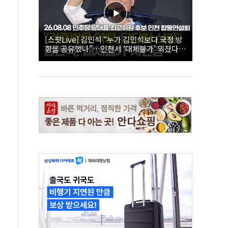
[스팟Live] 김민석 “누가 김민석보다 국정 방
향을 공유했나”…인천서 ‘대체불가’ 외쳤다 |
26.08.08 더불어민주당 당대표·최고위원 후
보 인천 합동연설회