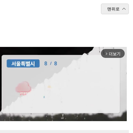
맨위로
더보기
arrow_forward_ios