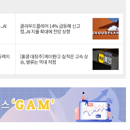
Mute
.AI
클라우드플레어 14% 급등해 신고
점...AI 지출 확대에 전망 상향
 동력의
[홍콩 대장주] 메이퇀② 실적은 고속 상
승, 밸류는 역대 저점