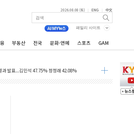
2026.08.08 (토)
ENG
中文
|
|
산사태 주의보'...경북도, 호우 피해·통제구간 없어
%p' 차 재역전 성공...金 45.42% vs 鄭 44.56%
패밀리 사이트
·정청래·김민석 당대표 후보
금융
부동산
전국
문화·연예
스포츠
GAM
 정청래에 승리...47.75% vs 42.08%
과 발표...김민석 47.75% 정청래 42.08%
표...김민석 45.09% 정청래 43.27% 송영길 11.63%
표...김민석 52.64% 정청래 39.89% 송영길 7.47%
0~8.14)
…공습 한계·탄약 부족 현실화
50㎜ 폭우…강원 동해안 강한 비 이어져
 환경미화원 수거차에 치여 사망
동…60대 남성 2명 숨져
보는 일 없게"…'결혼 페널티' 22개 과제 손본다