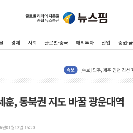
울진·영덕 '호우특보'-포항 '
[종합] 김민석, 정청래에 '0.86
인천 합동연설회 나선 송영길
울
경제
사회
글로벌·중국
해외투자
산업
증권·
김민석, 2주차 제주·인천 경선서
인사하는 김민석 당대표 후보
[속보] 민주, 제주·인천 경선 결
[속보] 민주, 인천 경선 결과 발
속보
[속보] 민주, 제주 경선 결과 발
이번주 국내 주요 금융일정(8.1
美, 이란전 출구전략 만지작
세훈, 동북권 지도 바꿀 광운대역
강릉·동해·삼척 시간당 최대 
폐기물 수거하다 참변…60대
서울 중랑구 주택가서 흉기 난
26년01월12일 15:20
李대통령 "결혼 때문에 손해 