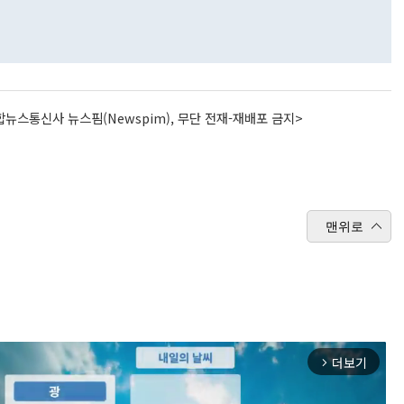
뉴스통신사 뉴스핌(Newspim), 무단 전재-재배포 금지>
맨위로
더보기
arrow_forward_ios