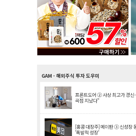
GAM
- 해외주식 투자 도우미
프론트도어 ② 사상 최고가 경신
곡점 지났다"
[홍콩 대장주] 메이퇀 ③ 신성장
'폭발적 성장'