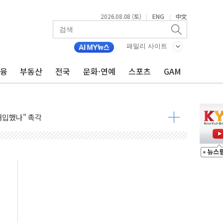
2026.08.08 (토)
ENG
中文
|
|
패밀리 사이트
금융
부동산
전국
문화·연예
스포츠
GAM
령…트럼프 제동
주일 이상 '올스톱'… 美 해상봉쇄 영향
개입했나" 촉각
용 쇼크에 반도체주 '활짝'
우려 후퇴…나스닥 선물 1%대 상승
…9월 금리 인상 기대 후퇴
체결
라우드플레어·태양광주↑ VS 트레이드데스크·웬디스↓
종자 7359명 끝까지 찾겠다"
 톤 낮춰