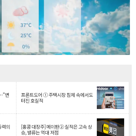
Mute
…"변
프론트도어 ① 주택시장 침체 속에서도
터진 호실적
 동력의
[홍콩 대장주] 메이퇀② 실적은 고속 상
승, 밸류는 역대 저점