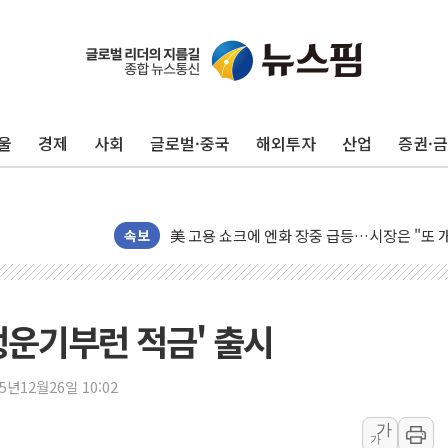
울
경제
사회
글로벌·중국
해외투자
산업
증권·
美 항소법원, 백악관 무도회장 공사 중단 명
이란의 핵심 원유 수출항 '하르그섬', 최근 1
美 고용 쇼크에 엔화 장중 급등…시장은 "또 
속보
[AI MY 뉴스] 뉴욕 반도체주 프리뷰...美 고
뉴욕증시 프리뷰, 美 고용 쇼크에 금리 인상 
[종합] 美 7월 고용 2만3000명 감소 '쇼크'
행운기부런 적금' 출시
[사진] 이슬람 수니파 3개국, 공동방위협정 
뉴욕증시 개장 전 특징주...아틀라시안·클
25년12월26일 10:02
보훈부, 미 DPAA와 MOU… "6·25 미군 실
가
트럼프 "금리 내려야"…파월 때와 달리 워시엔
가