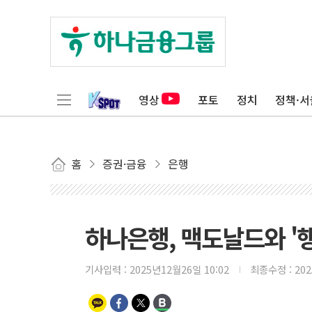
영상
포토
정치
정책·서
홈
증권·금융
은행
하나은행, 맥도날드와 '
기사입력 :
2025년12월26일 10:02
최종수정 :
20