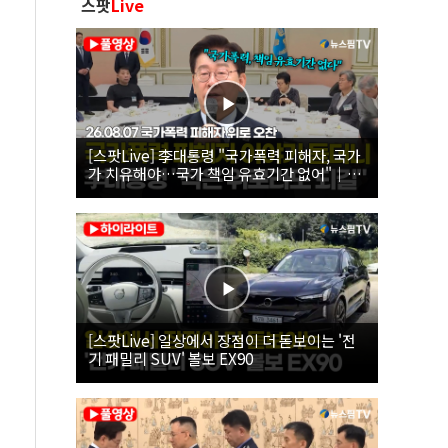
스팟
Live
[스팟Live] 李대통령 "국가폭력 피해자, 국가
가 치유해야…국가 책임 유효기간 없어"｜
26.08.07 국가폭력 피해자 위로 오찬
[스팟Live] 일상에서 장점이 더 돋보이는 '전
기 패밀리 SUV' 볼보 EX90