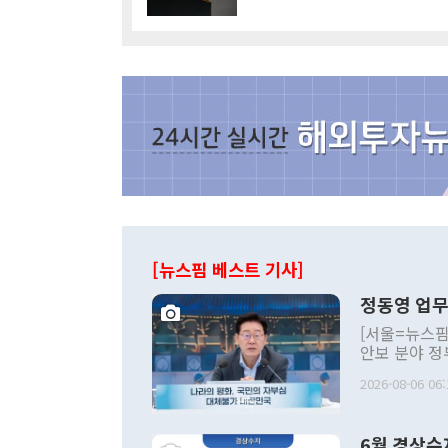
[뉴스핌 베스트 기사]
정동영 업무
[서울=뉴스핌
안보 분야 정
평화공존 발전
2026-08-06 06:
발언 중에는 
언한 것이 있
령은 공개적으
6월 경상수
주의적 희망에