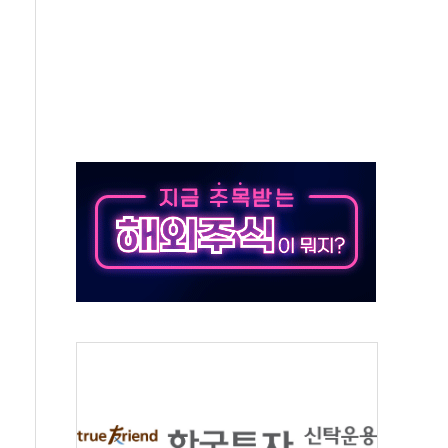
항시 '시끌'
름…수도권 집중 완화 전환점"
 주재… "전폭적 공급 확대·속도전 총력"
…美 태양광주 급등
해도 놀랍지 않아"
태양광 착공…여의도 1.6배 규모
...금융주 낙폭 커
부정책 아냐" 해명
~9일 최대 100mm 호우