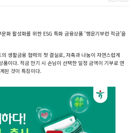
특정 정치인 측근 포항시 정책특보 내정설...포
李 "해남 태양광, 대한민국 다음 100년 밑거
李 대통령, '6시간 마라톤 부동산 2차 회의'
트럼프, 中 겨냥 폴리실리콘 관세 15% 부과
부문화 활성화를 위한 ESG 특화 금융상품 '행운기부런 적금'을
[사진] 빈살만과 에르도안의 만남
이란와이어 "이란 최고지도자 위독…곧 사망
의 생활금융 협력의 첫 결실로, 저축과 나눔이 자연스럽게
남동발전, 해남군에 국내 최대 규모 400MW 
상품이다. 적금 만기 시 손님이 선택한 일정 금액이 기부로 연
[인도증시] 중동 불안 속 유가 상승에 소폭 하락
설계된 것이 특징이다.
황희 '폐버스 청년주택' SNS 글 역풍에 "정
폭염 누그러지고 가뭄 숙지나...경북동해안권 8