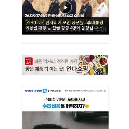
[스팟Live] 한자리에 모인 장군들...李대통령,
이상렬 대장 등 진급 장성 4명에 삼정검 수치
직접 수여｜26.08.07 장성 진급·삼정검 수치
수여식