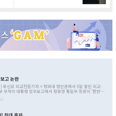
보고 논란
] 유신모 외교전문기자 = 청와대 영빈관에서 5일 열린 외교·
부 부처의 대통령 업무보고에서 정동영 통일부 장관의 '한반도
 구상'과 업무보고 발언이 논란을 빚고 있다. 이날 정 장관의
10
정부 내 조율을 거치지 않은 사안을 정책으로 추진하겠다고 공
는가 하면 사실 관계에 맞지 않은 설명도 있었다. 이재명 대통
로 신중을 기해 달라고 경고했고, 조현 외교부 장관은 '이상
지 최대 흑자
 근거한 비현실적 구상'이라는 비판을 내놨다. 그동안 정 장