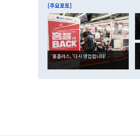
주의에 근거한
줄면서 25억
[주요포토]
라며 "여러분
억1000만달
이 9월 러시
였던 올해 3
며 "정부 차
인의 해외투자
은 "그것은 
각각 증가했다
잘랐다. 정 
국인의 국내 
않았다는 점에
감소하며 전월
사합의 복원,
경신했다. 외
권이라는 지적
분기 말 만기
뒤 "여기 업
다. 내국인의
'홈플러스, '다시 영업합니다'
부의 한 소식
다. eoyn2@
를 거쳐 결정
련 부처 장관
하고 대통령의
한 문제"라고 지적했다. 이재명 대통령이
외교 국방 등
2026.08.05 ◆시대착오적 접근, 대북 인식 오류 더욱 문제인 것은 정 장관
의 이같은 주
실과 다른 인
격히 변화하고
못하고 있다는
되뇌는 것은 
법을 호도하고
이나 미국은 