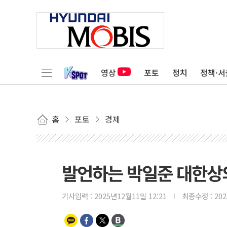
영상
포토
정치
정책·서
홈
포토
경제
발언하는 박일준 대한상
기사입력 :
2025년12월11일 12:21
최종수정 :
20