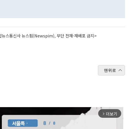
뉴스통신사 뉴스핌(Newspim), 무단 전재-재배포 금지>
맨위로
더보기
arrow_forward_ios