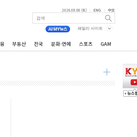
2026.08.08 (토)
ENG
中文
|
|
 물결
동
패밀리 사이트
금융
부동산
전국
문화·연예
스포츠
GAM
 구조
관측
 발효
8도 넘으면 중단
해소될 듯
것"
지대' 우려