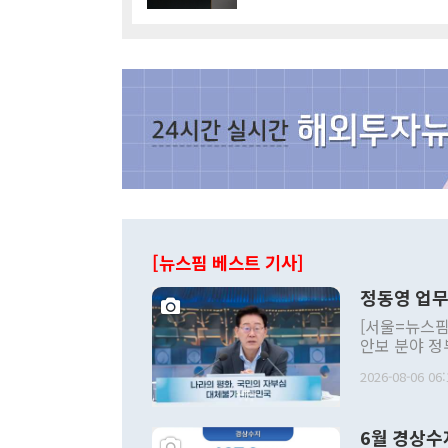
[뉴스핌 베스트 기사]
정동영 업무
[서울=뉴스핌
안보 분야 정
평화공존 발전
2026-08-06 06:
발언 중에는 
언한 것이 있
령은 공개적으
6월 경상수
주의적 희망에