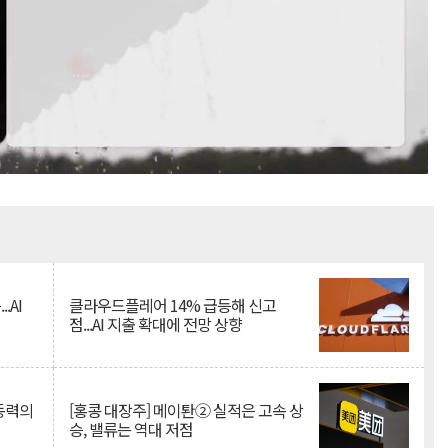
Mute
.AI
클라우드플레어 14% 급등해 신고
점...AI 지출 확대에 전망 상향
 동력의
[홍콩 대장주] 메이퇀② 실적은 고속 상
승, 밸류는 역대 저점