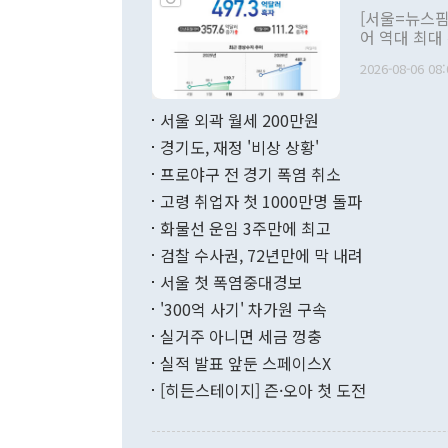
관의 대북 정
[서울=뉴스핌
관 부처 장관
어 역대 최대
관의 무리한 
출 호조로 월
다. [정동영 통일부 장관이 지난달 23일 오후 서울 종로구 정부서울청사에
2026-08-06 08:
료=한국은행] 한국은행이 6일 발표한 '2026년 6월 국제수지(잠정)'에
서 취임 1주년 
면 지난 6월
부 장관 권한
1000만달러
서울 외곽 월세 200만원
발전 구상'을
이에 따라 올
적 갈등 해결
경기도, 재정 '비상 상황'
했다. 경상수
결과 혐오의 
9000만달러
프로야구 전 경기 폭염 취소
년간의 CVI
지 기준 상품
고령 취업자 첫 1000만명 돌파
무너졌다고도 
며 월간 기준
현실을 바꾸는
달러로 38.
화물선 운임 3주만에 최고
를 평화 체제
196.9% 급
검찰 수사권, 72년만에 막 내려
함께 4자 대
수출은 160
지만 이 대통
서울 첫 폭염중대경보
(18.6%) 
화공존 정책이
했다. 통관 기
'300억 사기' 차가원 구속
다"고 지적했
(16.4%)
투리가 잡혀 
실거주 아니면 세금 껑충
월(-10억9
쁜 상황이 초
증가와 유류할
실적 발표 앞둔 스페이스X
9·19 군사
기록했지만 
[히든스테이지] 즌·오아 첫 도전
"우리의 선의
로 전환됐다.
으로 약간의 의문
를 기록해 전
관은 업무보고
는 배당수입