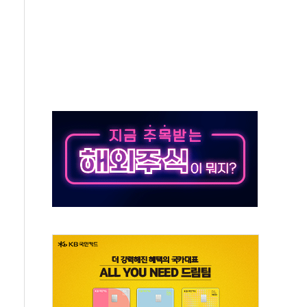
타진
청래 '격차 확대'
최고치
 요구
낮아지며 상승… STOXX 600 지수는 나흘 연속 최고치
세