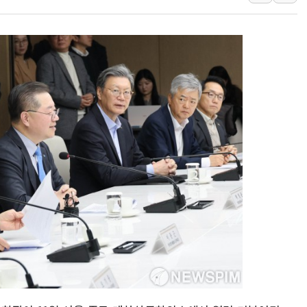
한상협, 업계 개인정보 보안 새판 짠다…'자율규제단체' 
민주당, 오늘 제주·인천 경선 발표...김민석 '재역전' vs 정
뉴욕증시, 고용 쇼크에 금리 인상 우려 후퇴…S&P500 
트럼프, 쿡 연준 이사 해임 재추진…"26일까지 의혹 소명"
유럽증시, 美 고용 예상 밖 부진에 연준 금리 인상 가능성 
미 연준 매파 기세 꺾이나…고용 감소에 9월 동결 전망 우