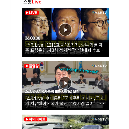
스팟
Live
[스팟Live] ‘1211표 차’ 초접전, 승부 가를 제
주 표심은?...제3차 정기전국당원대회 후보자
제주 합동연설회 생중계 | 26.08.08
[스팟Live] 李대통령 "국가폭력 피해자, 국가
가 치유해야…국가 책임 유효기간 없어"｜
26.08.07 국가폭력 피해자 위로 오찬