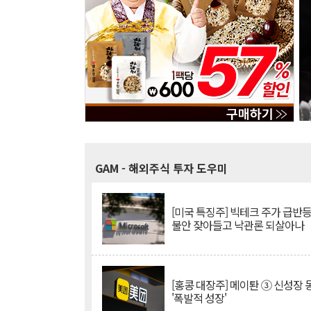
GAM
- 해외주식 투자 도우미
[미국 특징주] 빅테크 주가 급반등..
불안 잦아들고 낙관론 되살아나
[홍콩 대장주] 메이퇀 ③ 신성장
'폭발적 성장'