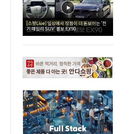
[스팟Live] 일상에서 장점이 더 돋보이는 '전
기 패밀리 SUV' 볼보 EX90