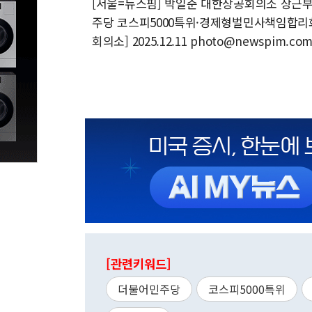
[서울=뉴스핌] 박일준 대한상공회의소 상근
주당 코스피5000특위·경제형벌민사책임합리화
회의소] 2025.12.11 photo@newspim.co
[관련키워드]
더불어민주당
코스피5000특위