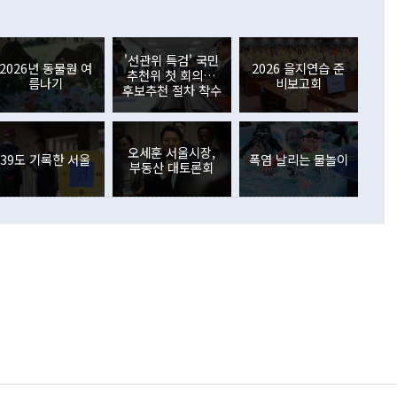
 어떤 희망이라 하더라도 그건 아직 조율되지 않은 방법"이
6000만달러 흑자를 나타냈다. 금융계정 순자산은 6월 중 467
들께서 디스카운트해 주시면 좋겠다"고 선을 그었다. 정 장관
러 증가해 월간 기준 역대 최대 증가 폭을 기록했다. 종전 최대
아 블라디보스토크에서 열리는 '동방경제포럼(EEF)'을 언급하
월(369억9000만달러)을 넘어선 것이다. 직접투자에서는 내국
원에서 (참석을) 검토하고 있다"고 발언한 데 대해서도 조 장관
가 80억1000만달러, 외국인의 국내투자가 46억3000만달러
'선관위 특검' 국민
외교부의 몫"이라며 "아직 거기까지 진도가 나가지 않았다"고
2026년 동물원 여
2026 을지연습 준
. 증권투자에서는 외국인의 국내 주식 매도세가 이어졌다. 외
추천위 첫 회의…
름나기
비보고회
장관이 이날 소개한 대북 구상과 설명은 정부 내 조율을 거치지
주식 투자는 차익실현 매도 등의 영향으로 316억1000만달러
후보추천 절차 착수
서 문제가 있다. 특히 주적 표현 대체와 국호 사용, 9·19 군
(-310억5000만달러)에 이어 역대 최대 순매도 기록을 다시
 4자회담 추진 등은 통일부 장관이 결정할 사안이 아니어서 월
국인의 국내 채권투자는 세계국채지수(WGBI) 자금 유입에도
이 나오고 있다. 이 대통령은 정 장관의 업무보고를 듣고 난
도래 영향으로 증가 폭이 줄어든 52억9000만달러를 기록했
무보고에 발표했다고 승인난 건 아니다"라고 재차 확인했다. 정
오세훈 서울시장,
 해외 증권투자는 주식을 중심으로 35억6000만달러 증가했
39도 기록한 서울
폭염 날리는 물놀이
부동산 대토론회
통은 "정 장관의 발언 내용은 대부분 국가안전보장회의(NSC)
newspim.com
된 사안이 아닌 정 장관의 개인적 생각에 가깝다"며 "안보 관
이 정부의 공식 정책이 아닌 사안을 추진하겠다고 업무보고를
 면전에서 '국군통수권자가 나서야 한다'고 주장한 것은 심각
 5일 청와대 영빈관에서 열린 통일
 외교 안보 부처 업무보고에서 발언하고 있다. [사진=청와대]
장이 현 시점에서 이미 참고가 될 수 없는 과거의 경험 또는 사
식에 기반하고 있다는 것이다. 정 장관이 주장하는 구상은 급
 있는 북한의 전략과 한반도 및 국제 정세를 전혀 반영하지
 비판이 제기되고 있다. 정 장관이 "흘러간 선(先)비핵화만
현실을 바꾸지 못한다"고 언급한 것은 지금까지의 대북 접근
 있다. 북핵 위기 발발 이후 지금까지 모든 핵 협상에서 한국
북한에 선비핵화를 공식적으로 요구한 적이 없기 때문이다. 지