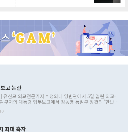
보고 논란
] 유신모 외교전문기자 = 청와대 영빈관에서 5일 열린 외교·
부 부처의 대통령 업무보고에서 정동영 통일부 장관의 '한반도
 구상'과 업무보고 발언이 논란을 빚고 있다. 이날 정 장관의
10
정부 내 조율을 거치지 않은 사안을 정책으로 추진하겠다고 공
는가 하면 사실 관계에 맞지 않은 설명도 있었다. 이재명 대통
로 신중을 기해 달라고 경고했고, 조현 외교부 장관은 '이상
지 최대 흑자
 근거한 비현실적 구상'이라는 비판을 내놨다. 그동안 정 장