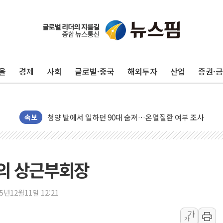
동해중부 전 해상 풍랑주의보…10일까지 최대 3.5m 높은
연일 폭염에 온열질환 사망 23명…정부, 비상대응기구 가
中 전방위 아파트 부양, 수도 베이징도 부동산 규제 철폐
울
경제
사회
글로벌·중국
해외투자
산업
증권·
인제 용대리 계곡서 수위 상승으로 피서객 7명 고립…전원
동해시, 11~14일 '별똥별 멍' 운영…페르세우스 유성우 
강원 중·남부 동해안 시간당 50mm 이상 폭우…호우경보
청양 밭에서 일하던 90대 숨져…온열질환 여부 조사
속보
폭염에 車 운전면허 기능시험 오전 집중 편성…체감온도 3
李대통령, 'ISA·주가누르기 방지법' 전면 재검토 지시
'호우 특보' 경북 울진 시간당 20~30mm 강한 비...가뭄 
의 상근부회장
주말 무더위·열대야 지속…내륙 곳곳 소나기
오세훈 "용산공원 주택 검토, 민주당 스스로 원칙 뒤집는 
25년12월11일 12:21
충북 주말 무더위 지속…청주·진천 35도, 곳곳 소나기
가
가
10월 보완수사권 폐지·공소청 출범…피해자들 '범죄 사각