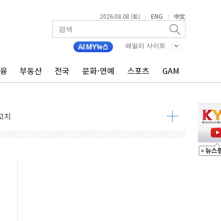
2026.08.08 (토)
ENG
中文
|
|
패밀리 사이트
금융
부동산
전국
문화·연예
스포츠
GAM
 정청래 격차 확대'
타진
최고치
 요구
낮아지며 상승… STOXX 600 지수는 나흘 연속 최고치
세
엘·이란 위협에 맞설 자체 억지력 강화
동
톱'… 美 해상봉쇄 영향
각