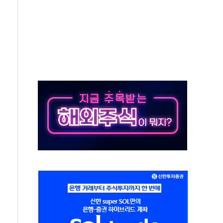
체주 '활짝'
스닥 선물 1%대 상승
상 기대 후퇴
·태양광주↑ VS 트레이드데스크·웬디스↓
 끝까지 찾겠다"
중 완화 전환점"