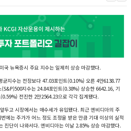
[AI MY 뉴스] 뉴욕 반도체주 프리뷰...美 고용 쇼크에 반도
뉴욕증시 프리뷰, 美 고용 쇼크에 금리 인상 우려 후퇴…나
[종합] 美 7월 고용 2만3000명 감소 '쇼크'…9월 금리 인
[사진] 이슬람 수니파 3개국, 공동방위협정 체결
뉴욕증시 개장 전 특징주...아틀라시안·클라우드플레어
보훈부, 미 DPAA와 MOU… "6·25 미군 실종자 7359명
트럼프 "금리 내려야"…파월 때와 달리 워시엔 톤 낮춰
) 미국 뉴욕증시 주요 지수는 일제히 상승 마감했다.
특정 정치인 측근 포항시 정책특보 내정설...포항시 '시끌'
李 "해남 태양광, 대한민국 다음 100년 밑거름…수도권 집
수는 전장보다 47.03포인트(0.10%) 오른 4만6138.77
)500지수는 24.84포인트(0.38%) 상승한 6642.16, 기
.59%) 전진한 2만2564.23으로 각각 집계됐다.
 앞두고 시장에서는 매수세가 유입됐다. 최근 엔비디아의 주
이번에는 주가가 어느 정도 조정을 받은 만큼 기대 이상의 실적
 진단이 나와서다. 엔비디아는 이날 2.85% 상승 마감했다.