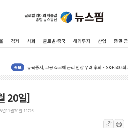
울
경제
사회
글로벌·중국
해외투자
산업
증권·
민주, 오늘 제주·인천 경선 결과 발표...'김민석 재역전 vs
한상협, 업계 개인정보 보안 새판 짠다…'자율규제단체' 
뉴욕증시, 고용 쇼크에 금리 인상 우려 후퇴…S&P500 
트럼프, 쿡 연준 이사 해임 재추진…"26일까지 의혹 소명"
속보
유럽증시, 美 고용 예상 밖 부진에 연준 금리 인상 가능성 
미 연준 매파 기세 꺾이나…고용 감소에 9월 동결 전망 우
[종합] 이슬람 수니파 3국, '공동방위협정' 체결… 이스라
 20일]
트럼프, 백신·자폐증 행정명령 검토…"이르면 다음 주"
美 항소법원, 백악관 무도회장 공사 중단 명령…트럼프 제
25년11월20일 11:26
이란 핵심 원유 수출항 '하르그섬', 최근 1주일 이상 '올스
가
가
美 고용 쇼크에 엔화 장중 급등…시장은 "또 개입했나" 촉