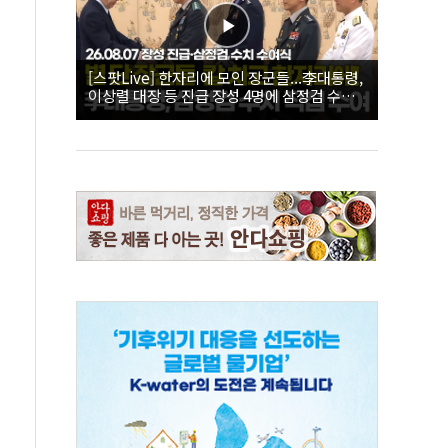
[스팟Live] 한자리에 모인 장군들...李대통령,
이상렬 대장 등 진급 장성 4명에 삼정검 수치
직접 수여｜26.08.07 장성 진급·삼정검 수치
수여식