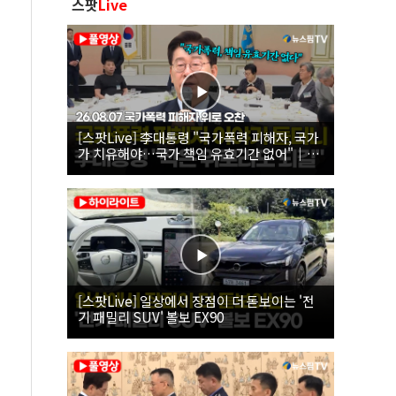
스팟
Live
[스팟Live] 李대통령 "국가폭력 피해자, 국가
가 치유해야…국가 책임 유효기간 없어"｜
26.08.07 국가폭력 피해자 위로 오찬
[스팟Live] 일상에서 장점이 더 돋보이는 '전
기 패밀리 SUV' 볼보 EX90