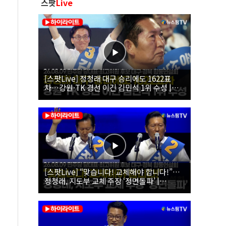
스팟
Live
[스팟Live] 정청래 대구 승리에도 1622표
차…강원·TK 경선 이긴 김민석 1위 수성 |
26.08.09 더불어민주당 당대표·최고위원 후
보 대구·경북 합동연설회
[스팟Live] “맞습니다! 교체해야 합니다!”…
정청래, 지도부 교체 주장 ‘정면돌파’ |
26.08.09 더불어민주당 당대표·최고위원 후
보 대구·경북 합동연설회