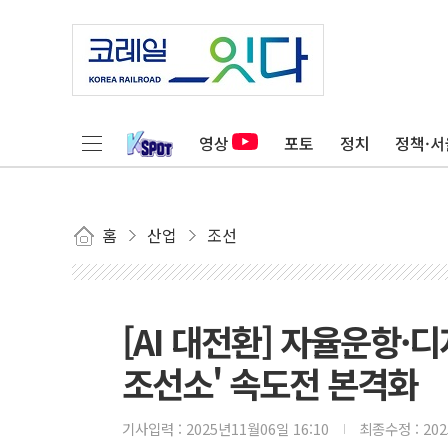
영상
포토
정치
정책·서
홈
산업
조선
[AI 대전환] 자율운항·
조선소' 속도전 본격화
기사입력 :
2025년11월06일 16:10
최종수정 :
20