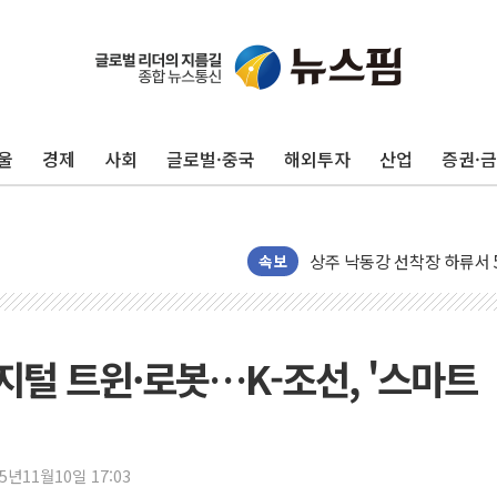
울
경제
사회
글로벌·중국
해외투자
산업
증권·
평택 진위면 공장서 질식사
포항 블루밸리 국가산단에 '
상주 낙동강 선착장 하류서 50
[종합] 김민석, 정청래에 누적 '
속보
민주당 경북도당위원장에 오중
인천서 말다툼 중 어머니 살
김민석, 강원·대구·경북 경선서
디지털 트윈·로봇…K-조선, '스마트
[속보] 민주, 강원·대구·경북 
[속보] 민주, 경북 경선 결과 
[속보] 민주, 대구 경선 결과 
25년11월10일 17:03
[속보] 민주, 강원 경선 결과 