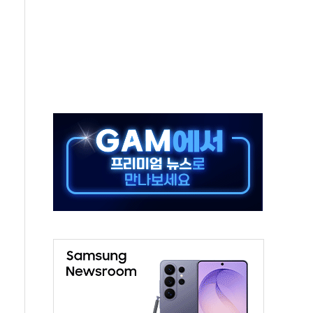
객 400명 맞이…"마음 잇는 시간 되길"
 지급 확정되나…재상고 앞두고 막판 셈법
'행복상자' 전달
극기 거꾸로' 논란…이틀만에 철거
 예술·체육요원 최대 33% 감축
 역대 최대폭 감소한 9.4%↓…유통업계 양극화 심화
 특사'로 콜롬비아 대통령 취임식 참석
시간당 30mm 강한 비...호우 피해 없어
방…野 "청년 우롱 기괴" vs 與 "송구한 해프닝"