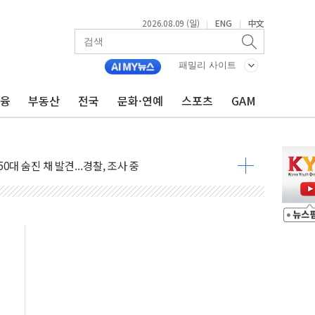
2026.08.09 (일)
ENG
中文
|
|
패밀리 사이트
금융
부동산
전국
문화·연예
스포츠
GAM
고 발생…작업자 1명 숨져
철강 AI융합실증센터' 들어선다
대 숨진 채 발견...경찰, 조사 중
1.48%p' 차 선두 유지...金 46.01% vs 鄭 44.53%
기 당선...합산득표율 68.63%
해 10대 구속…범행 후 반려견도 죽여
 정청래에 승리…金 48.54% vs 鄭 44.40%
경선 결과...김민석 48.54% 정청래 44.40%
발표...김민석 47.37% 정청래 45.71% 송영길 6.92%
발표...정청래 47.82% 김민석 46.35% 송영길 5.83%
발표...김민석 50.30% 정청래 41.94% 송영길 7.76%