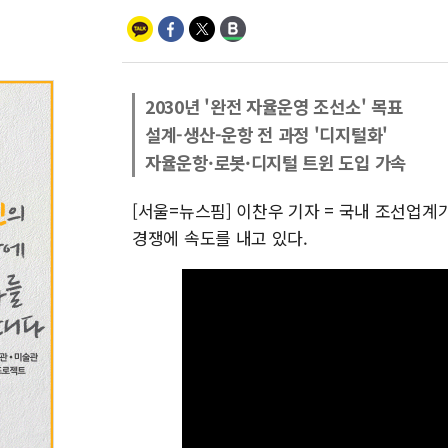
2030년 '완전 자율운영 조선소' 목표
설계-생산-운항 전 과정 '디지털화'
자율운항·로봇·디지털 트윈 도입 가속
[서울=뉴스핌] 이찬우 기자 = 국내 조선업계가 
경쟁에 속도를 내고 있다.