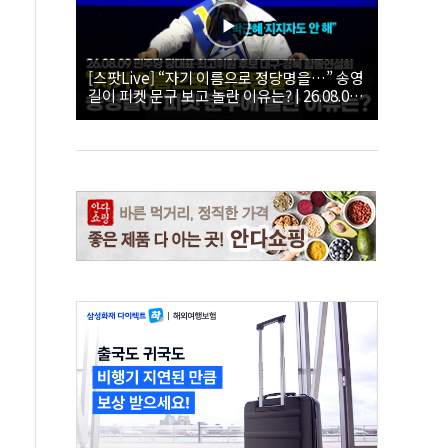
[스팟Live] “자기 이름으로 정당명을…” 송영
길이 피켓 문구 보고 놀란 이유는? | 26.08.09
더불어민주당 당대표·최고위원 후보 대구·경
북 합동연설회