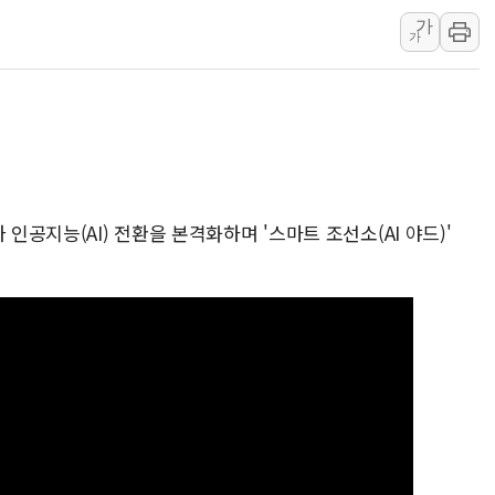
가
정재헌 CEO, SKT 장기고
가
최태원, 노소영에 9440억
하나금융, 명동 소상공인에 
인천시 광복절 현수막 '태
병무청, 보충역 전면 손질…
홈플러스發 대형마트 판매,
윤준병·이해민 의원, '정부
인공지능(AI) 전환을 본격화하며 '스마트 조선소(AI 야드)'
'호우·산사태 주의보' 울진 
여야, 황희 '버스 하우스' 공