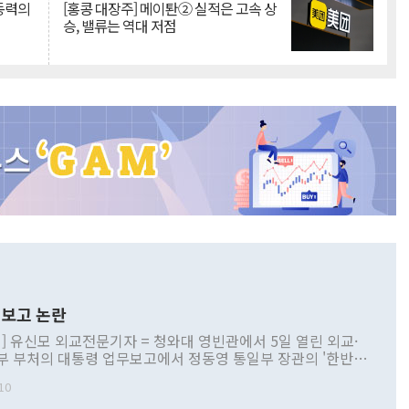
 동력의
[홍콩 대장주] 메이퇀② 실적은 고속 상
승, 밸류는 역대 저점
보고 논란
] 유신모 외교전문기자 = 청와대 영빈관에서 5일 열린 외교·
부 부처의 대통령 업무보고에서 정동영 통일부 장관의 '한반도
 구상'과 업무보고 발언이 논란을 빚고 있다. 이날 정 장관의
10
정부 내 조율을 거치지 않은 사안을 정책으로 추진하겠다고 공