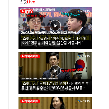
스팟
Live
[스팟Live] *풀영상* 이준석, 보완수사권 폐
지에 "민주당 개악입법, 불안감 가중시켜"｜
26.08.06 개혁신당 보완수사권 폐지 토론회
[스팟Live] '투미TV' 김제경이 내린 李정부 부
동산 정책 점수는? | 26.08.06 서울시 부동산
대토론회