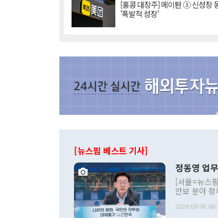
[홍콩 대장주] 메이퇀 ③ 신성장
'폭발적 성장'
[뉴스핌 베스트 기사]
정동영 업무
[서울=뉴스핌
안보 분야 정
평화공존 발전
2026-08-06 06:
발언 중에는 