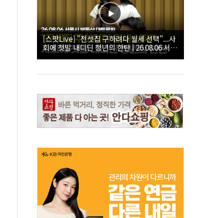
[스팟Live] "전셋집 구하려다 월세 선택"...사
회에 첫발 내디딘 청년의 한탄 | 26.08.06 서울
시 부동산 대토론회