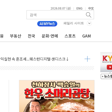
2026.08.07 (금)
ENG
中文
|
|
 상승… "2분기 기업 순이익 21% 증가" 전망
 나토 회원국 공격 검토… 거짓 깃발 작전"
패밀리 사이트
재회…로봇·AI 데이터센터·모빌리티 구체화
금융
부동산
전국
문화·연예
스포츠
GAM
·아이온큐·도어대시↑ VS 샌디스크·피그마·앱러빈↓
 반대…상법·자본시장법 개정 논의"
 차익실현 속 혼조세...웨스턴디지털·샌디스크↓
에 긴급 안보 점검회의
호르무즈 재개방 기대에 강세
조까지, 상승...호실적 보고 기업 상승세 뚜렷
인 '사파리' 공격… 시민들 공포감 극대화 전략
' 임시 주총 기대감에 홀로 상한가…마진 잔액은 사상 최고
버리지 위험수위…숨은 차입이 더 큰 변수"
대응 1단계 진압 중
야, 경쟁상대 中과 비교해야"