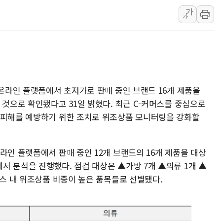
가
해군 1함대 창설 80주년…지역과 함께
가
[3보] 북, 원산서 동해로 단거리 탄도
우크라 드론 전술, 중남미 콜롬비아에
동해해경, 독도 해상서 부유물 감긴 
주한미군 "오산기지 누출, 백린 아닌 
구미 폐염산처리업체서 불 2시간30여
 온라인 플랫폼에서 초저가로 판매 중인 브랜드 16개 제품을
 것으로 확인됐다고 31일 밝혔다. 최근 C-커머스를 중심으로
 피해를 예방하기 위한 조치로 위조상품 모니터링을 강화할
라인 플랫폼에서 판매 중인 12개 브랜드의 16개 제품을 대상
서 분석을 진행했다. 점검 대상은 ▲가방 7개 ▲의류 1개 ▲
머스 내 위조상품 비중이 높은 품목들로 선별됐다.