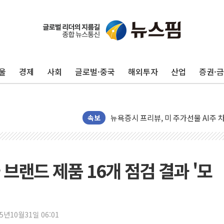
유럽증시, 견조한 실적 소화하며 대부분
리투아니아 국방 "러, 우크라 드론으로
구광모, 내주 실리콘밸리서 젠슨 황 
울
경제
사회
글로벌·중국
해외투자
산업
증권·
뉴욕증시 개장 전 특징주...모더나
김정관 장관 "영업이익 N% 성과급
뉴욕증시 프리뷰, 미 주가선물 AI주
청와대, 북한 단거리 탄도미사일 발사
속보
금값 7주 만에 최고…美 고용 둔화·
[인도증시] 중동 긴장 완화에 실적 호
러, 1인칭시점 드론으로 우크라 민간
브랜드 제품 16개 점검 결과 '모
[베트남 증시] 지수 하락 속 'DGC
'월가의 황제' 다이먼 "금융시장 레
양주 섬유염색공장서 화재 1명 중상…
25년10월31일 06:01
김정관 산업부 장관 "주 52시간 손봐