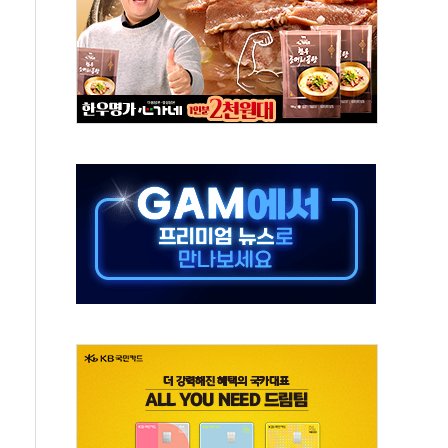
하는 '선봉'의 대민 봉사
미사일 1발 발사… 올해 10번째·42일 만 도발
 새 안보 위기… 반군·마약카르텔이 습득해 전투 활용
어선 구조
무해한 표면 부식 물질"
분만에 진화...외국인 노동자 숨져