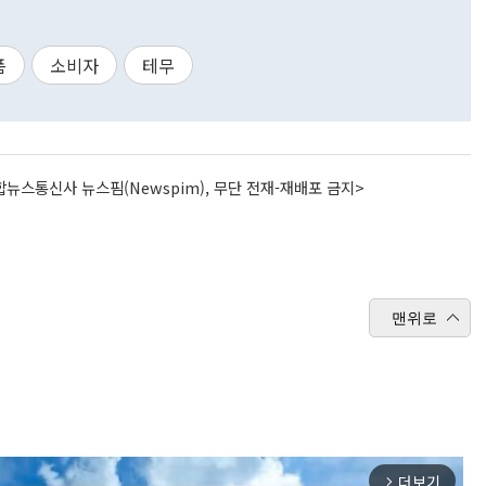
폼
소비자
테무
뉴스통신사 뉴스핌(Newspim), 무단 전재-재배포 금지>
맨위로
더보기
arrow_forward_ios