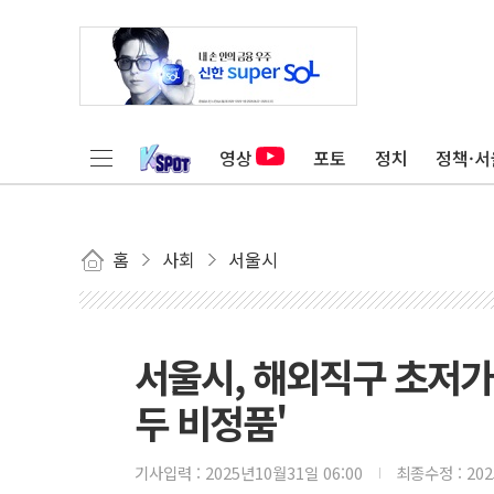
영상
포토
정치
정책·서
홈
사회
서울시
서울시, 해외직구 초저가 
두 비정품'
기사입력 :
2025년10월31일 06:00
최종수정 :
20