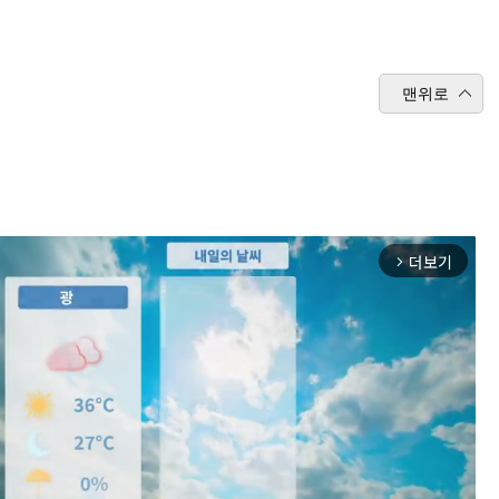
맨위로
더보기
arrow_forward_ios