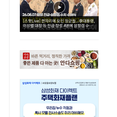
[스팟Live] 한자리에 모인 장군들...李대통령,
이상렬 대장 등 진급 장성 4명에 삼정검 수치
직접 수여｜26.08.07 장성 진급·삼정검 수치
수여식