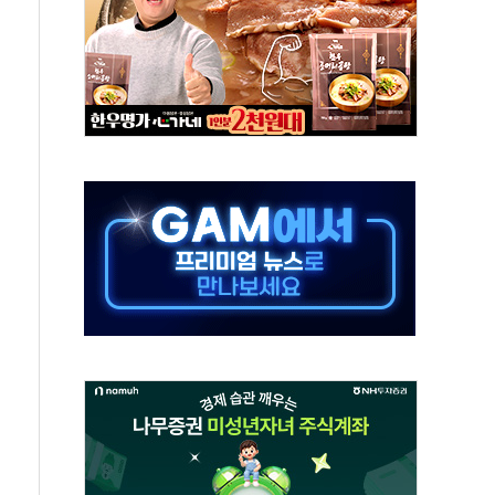
·태양광주↑ VS 트레이드데스크·웬디스↓
 끝까지 찾겠다"
중 완화 전환점"
적 공급 확대·속도전 총력"
 급등
않아"