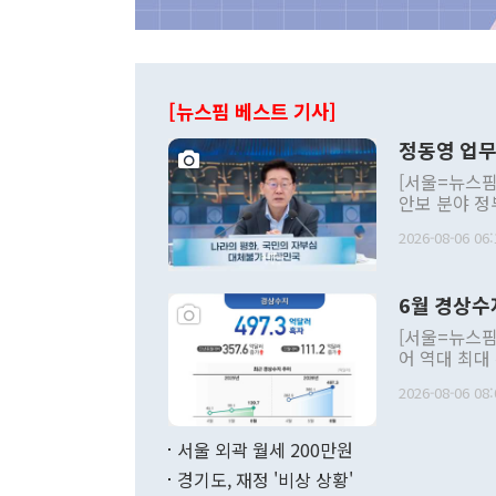
[뉴스핌 베스트 기사]
정동영 업무
[서울=뉴스핌
안보 분야 정
평화공존 발전
2026-08-06 06:
발언 중에는 
언한 것이 있
령은 공개적으
6월 경상수
주의적 희망에
관의 대북 정
[서울=뉴스핌
관 부처 장관
어 역대 최대
관의 무리한 
출 호조로 월
다. [정동영 통일부 장관이 지난달 23일 오후 서울 종로구 정부서울청사에
2026-08-06 08:
료=한국은행] 한국은행이 6일 발표한 '2026년 6월 국제수지(잠정)'에
서 취임 1주년 
면 지난 6월
부 장관 권한
1000만달러
서울 외곽 월세 200만원
발전 구상'을
이에 따라 올
적 갈등 해결
경기도, 재정 '비상 상황'
했다. 경상수