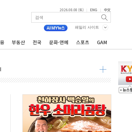
2026.08.08 (토)
ENG
中文
|
|
패밀리 사이트
금융
부동산
전국
문화·연예
스포츠
GAM
낮아지며 상승… STOXX 600 지수는 나흘 연속 최고치
세
엘·이란 위협에 맞설 자체 억지력 강화
동
톱'… 美 해상봉쇄 영향
각
체주 '활짝'
스닥 선물 1%대 상승
상 기대 후퇴