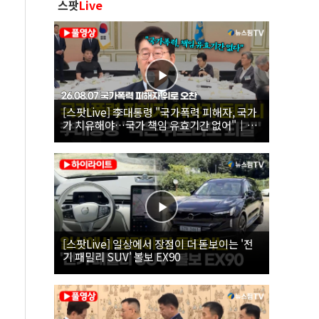
스팟
Live
[스팟Live] 李대통령 "국가폭력 피해자, 국가
가 치유해야…국가 책임 유효기간 없어"｜
26.08.07 국가폭력 피해자 위로 오찬
[스팟Live] 일상에서 장점이 더 돋보이는 '전
기 패밀리 SUV' 볼보 EX90