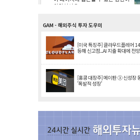
GAM
- 해외주식 투자 도우미
[미국 특징주] 클라우드플레어 14
등해 신고점...AI 지출 확대에 전
[홍콩 대장주] 메이퇀 ③ 신성장
'폭발적 성장'