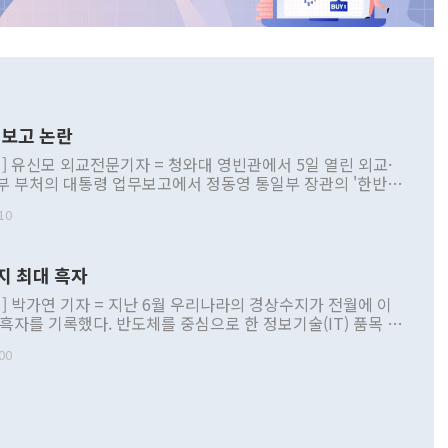
보고 논란
] 유신모 외교전문기자 = 청와대 영빈관에서 5일 열린 외교·
부 부처의 대통령 업무보고에서 정동영 통일부 장관의 '한반도
 구상'과 업무보고 발언이 논란을 빚고 있다. 이날 정 장관의
10
정부 내 조율을 거치지 않은 사안을 정책으로 추진하겠다고 공
는가 하면 사실 관계에 맞지 않은 설명도 있었다. 이재명 대통
로 신중을 기해 달라고 경고했고, 조현 외교부 장관은 '이상
지 최대 흑자
 근거한 비현실적 구상'이라는 비판을 내놨다. 그동안 정 장
책 관련 발언이 물의를 빚은 적은 여러 번 있지만 대통령과 유
] 박가연 기자 = 지난 6월 우리나라의 경상수지가 전월에 이
이 공개적으로 부정적 입장을 표명한 것은 이례적이다. 정 장
 흑자를 기록했다. 반도체를 중심으로 한 정보기술(IT) 품목 수
대북 접근법과 월권을 제어해야 한다는 목소리도 높아지고 있
간 상품수출이 처음으로 1000억달러를 넘어선 영향이다. [자
00
 따르
기자간담회를 하고 있다. [사진=통일부] 2026.07.23 ◆통일
 경상수지는 497억3000만달러 흑자로 집계됐다. 전월(386억
 넘어선 주장 정 장관은 이날 업무보고에서 '한반도 평화공존
)에 이어 두 달 연속 월간 기준 역대 최대 기록을 갈아치웠다.
 설명하면서 이재명 정부 2년차 핵심 과제로 상호 존중·평화
해 상반기 누적 경상수지 흑자는 1910억1000만달러를 기록
·핵 없는 한반도 등 3대 기본 방향을 제시했다. 정 장관은 "대
지 흑자를 견인한 것은 상품수지다. 6월 상품수지는 478억