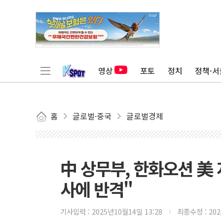
영상
포토
정치
정책·서
홈
글로벌·중국
글로벌경제
中 상무부, 한화오션 美 자
사에 반격"
기사입력 :
2025년10월14일 13:28
최종수정 :
20