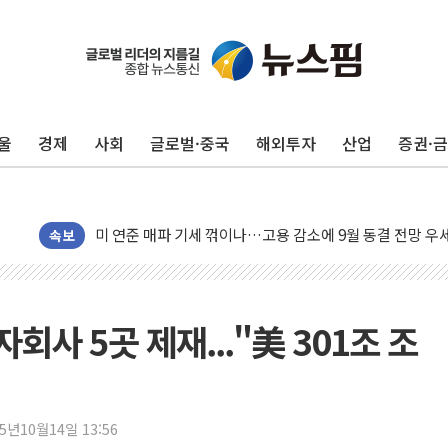
울
경제
사회
글로벌·중국
해외투자
산업
증권·
유럽증시, 美 고용 예상 밖 부진에 연준 금리 인상 가능성 
미 연준 매파 기세 꺾이나…고용 감소에 9월 동결 전망 우
[종합] 이슬람 수니파 3국, '공동방위협정' 체결… 이스라
속보
트럼프, 백신·자폐증 행정명령 검토…"이르면 다음 주"
美 항소법원, 백악관 무도회장 공사 중단 명령…트럼프 제
이란 핵심 원유 수출항 '하르그섬', 최근 1주일 이상 '올스
회사 5곳 제재..."美 301조 조
美 고용 쇼크에 엔화 장중 급등…시장은 "또 개입했나" 촉
[AI MY 뉴스] 뉴욕 반도체주 프리뷰...美 고용 쇼크에 반도
뉴욕증시 프리뷰, 美 고용 쇼크에 금리 인상 우려 후퇴…나
25년10월14일 13:56
[종합] 美 7월 고용 2만3000명 감소 '쇼크'…9월 금리 인