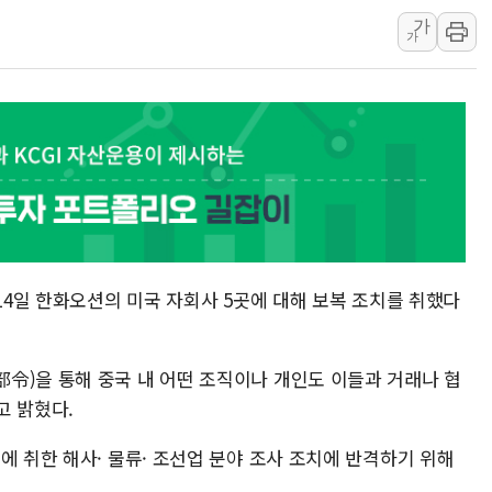
가
[사진] 이슬람 수니파 3개국, 공동방위협정 체결
가
뉴욕증시 개장 전 특징주...아틀라시안·클라우드플레어
보훈부, 미 DPAA와 MOU… "6·25 미군 실종자 7359명
트럼프 "금리 내려야"…파월 때와 달리 워시엔 톤 낮춰
특정 정치인 측근 포항시 정책특보 내정설...포항시 '시끌'
李 "해남 태양광, 대한민국 다음 100년 밑거름…수도권 집
李 대통령, '6시간 마라톤 부동산 2차 회의' 주재… "전폭
트럼프, 中 겨냥 폴리실리콘 관세 15% 부과…美 태양광주
[사진] 빈살만과 에르도안의 만남
 14일 한화오션의 미국 자회사 5곳에 대해 보복 조치를 취했다
이란와이어 "이란 최고지도자 위독…곧 사망해도 놀랍지 
令)을 통해 중국 내 어떤 조직이나 개인도 이들과 거래나 협
고 밝혔다.
에 취한 해사· 물류· 조선업 분야 조사 조치에 반격하기 위해