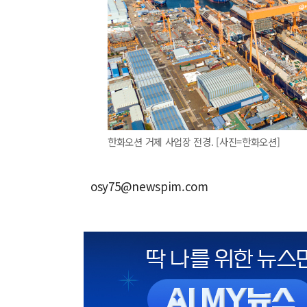
한화오션 거제 사업장 전경. [사진=한화오션]
osy75@newspim.com