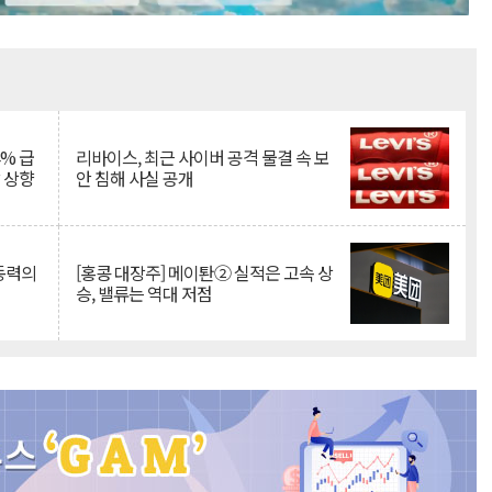
Mute
% 급
리바이스, 최근 사이버 공격 물결 속 보
망 상향
안 침해 사실 공개
 동력의
[홍콩 대장주] 메이퇀② 실적은 고속 상
승, 밸류는 역대 저점