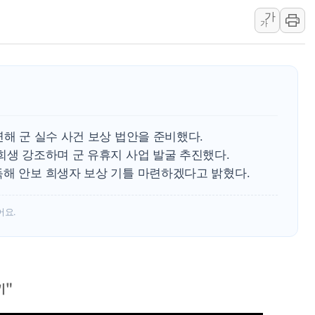
가
李대통령 "결혼 때문에 손해 
가
여수 오동도 인근 해상서 모
추미애, '위안부' 피해자 기림
인천 선재도 갯벌서 해루질 중
인천서 말다툼 중 어머니 흉기
'화합' 꺼낸 김민석에 '뻔뻔
연해 군 실수 사건 보상 법안을 준비했다.
희생 강조하며 군 유휴지 사업 발굴 추진했다.
득해 안보 희생자 보상 기틀 마련하겠다고 밝혔다.
어요.
기"