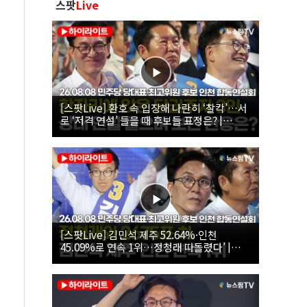
스팟
Live
[스팟Live] 환호 속 입장해 나란히 ‘찰칵’…서
로 ‘저격 연설’ 들을 때 후보들 표정은? |
26.08.08 더불어민주당 당대표·최고위원 후
보 인천 합동연설회
[스팟Live] 김민석 제주 52.64%·인천
45.09%로 연속 1위…정청래 따돌렸다’ |
26.08.08 더불어민주당 당대표·최고위원 후
보 인천 합동연설회