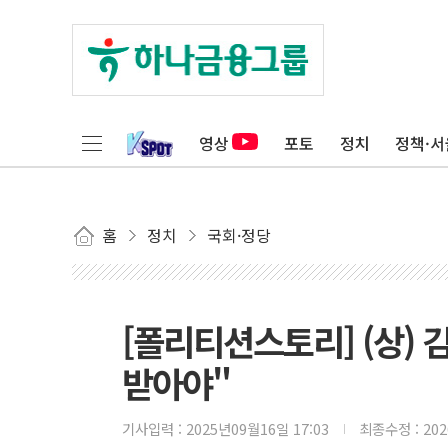
영상
포토
정치
정책·서
홈
정치
국회·정당
[폴리티션스토리] (상) 
받아야"
기사입력 :
2025년09월16일 17:03
최종수정 :
20