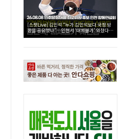
[스팟Live] 김민석 “누가 김민석보다 국정 방
향을 공유했나”…인천서 ‘대체불가’ 외쳤다 |
26.08.08 더불어민주당 당대표·최고위원 후
보 인천 합동연설회