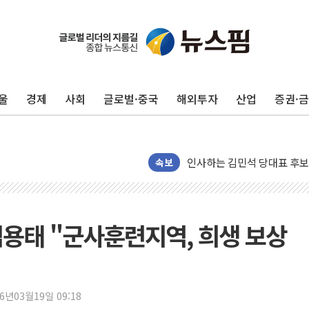
포항시 재난예산 40억 긴급 
울진·영덕 '호우특보'-포항 '
[종합] 김민석, 정청래에 '0.86
울
경제
사회
글로벌·중국
해외투자
산업
증권·
인천 합동연설회 나선 송영길
김민석, 2주차 제주·인천 경선서
인사하는 김민석 당대표 후보
[속보] 민주, 제주·인천 경선 결
속보
[속보] 민주, 인천 경선 결과 발
[속보] 민주, 제주 경선 결과 발
이번주 국내 주요 금융일정(8.1
김용태 "군사훈련지역, 희생 보상
美, 이란전 출구전략 만지작
강릉·동해·삼척 시간당 최대 
폐기물 수거하다 참변…60대
26년03월19일 09:18
서울 중랑구 주택가서 흉기 난