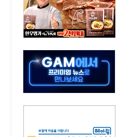
보는 일 없게"…'결혼 페널티' 22개 과제 손본다
터보트 전복…1명 사망·1명 실종
의 날 참석..."국제적 시민 연대로 목소리 내야"
 실종 60대 나흘만에 숨진 채 발견
 살해 10대 아들 체포
' 받아친 정청래…제주 연설서 신경전 고조