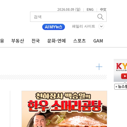
2026.08.09 (일)
ENG
中文
|
|
투입…고수온 양식장 복구·지원 '총력'
산사태 주의보'...경북도, 호우 피해·통제구간 없어
패밀리 사이트
%p' 차 재역전 성공...金 45.42% vs 鄭 44.56%
금융
부동산
전국
문화·연예
스포츠
GAM
·정청래·김민석 당대표 후보
 정청래에 승리...47.75% vs 42.08%
과 발표...김민석 47.75% 정청래 42.08%
표...김민석 45.09% 정청래 43.27% 송영길 11.63%
표...김민석 52.64% 정청래 39.89% 송영길 7.47%
0~8.14)
…공습 한계·탄약 부족 현실화
50㎜ 폭우…강원 동해안 강한 비 이어져
 환경미화원 수거차에 치여 사망
동…60대 남성 2명 숨져