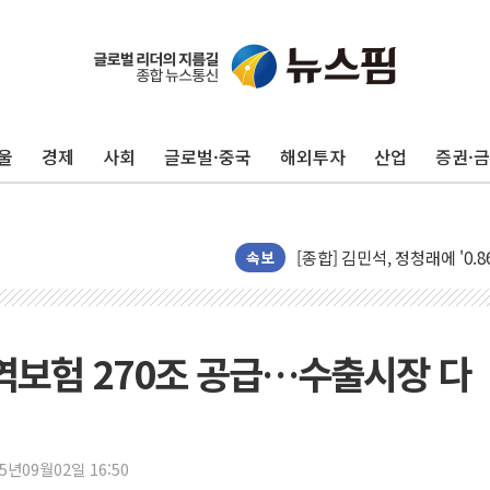
울
경제
사회
글로벌·중국
해외투자
산업
증권·
포항시 재난예산 40억 긴급 
울진·영덕 '호우특보'-포항 '
[종합] 김민석, 정청래에 '0.86
인천 합동연설회 나선 송영길
속보
김민석, 2주차 제주·인천 경선서
인사하는 김민석 당대표 후보
[속보] 민주, 제주·인천 경선 결
역보험 270조 공급…수출시장 다
[속보] 민주, 인천 경선 결과 발
[속보] 민주, 제주 경선 결과 발
이번주 국내 주요 금융일정(8.1
25년09월02일 16:50
美, 이란전 출구전략 만지작