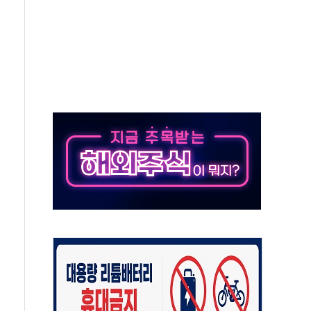
50㎜ 폭우…강원 동해안 강한 비 이어져
 환경미화원 수거차에 치여 사망
동…60대 남성 2명 숨져
보는 일 없게"…'결혼 페널티' 22개 과제 손본다
터보트 전복…1명 사망·1명 실종
의 날 참석..."국제적 시민 연대로 목소리 내야"
 실종 60대 나흘만에 숨진 채 발견
 살해 10대 아들 체포
' 받아친 정청래…제주 연설서 신경전 고조