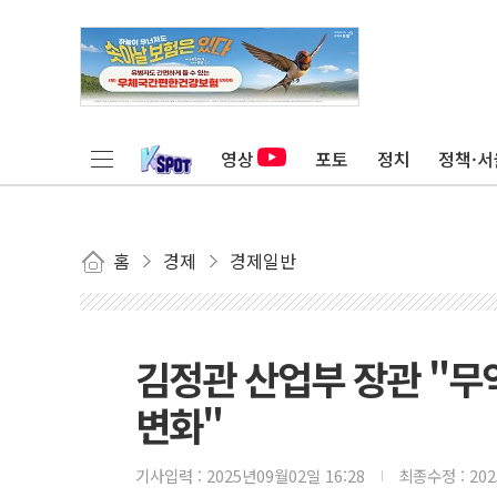
영상
포토
정치
정책·서
홈
경제
경제일반
김정관 산업부 장관 "무
변화"
기사입력 :
2025년09월02일 16:28
최종수정 :
20