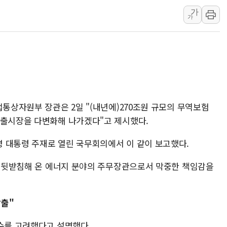
가
강릉·동해·삼척 시간당 최대 
가
폐기물 수거하다 참변…60대
서울 중랑구 주택가서 흉기 난
李대통령 "결혼 때문에 손해 
여수 오동도 인근 해상서 모
추미애, '위안부' 피해자 기림
인천 선재도 갯벌서 해루질 중
업통상자원부 장관은 2일 "(내년에)270조원 규모의 무역보험
수출시장을 다변화해 나가겠다"고 제시했다.
인천서 말다툼 중 어머니 흉기
'화합' 꺼낸 김민석에 '뻔뻔
 대통령 주재로 열린 국무회의에서 이 같이 보고했다.
이를 뒷받침해 온 에너지 분야의 주무장관으로서 막중한 책임감을
창출"
변수를 고려했다고 설명했다.