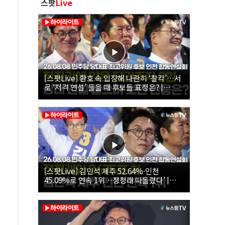
스팟
Live
[스팟Live] 환호 속 입장해 나란히 ‘찰칵’…서
로 ‘저격 연설’ 들을 때 후보들 표정은? |
26.08.08 더불어민주당 당대표·최고위원 후
보 인천 합동연설회
[스팟Live] 김민석 제주 52.64%·인천
45.09%로 연속 1위…정청래 따돌렸다’ |
26.08.08 더불어민주당 당대표·최고위원 후
보 인천 합동연설회