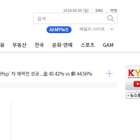
2026.08.09 (일)
ENG
中文
|
|
패밀리 사이트
금융
부동산
전국
문화·연예
스포츠
GAM
투입…고수온 양식장 복구·지원 '총력'
산사태 주의보'...경북도, 호우 피해·통제구간 없어
%p' 차 재역전 성공...金 45.42% vs 鄭 44.56%
·정청래·김민석 당대표 후보
 정청래에 승리...47.75% vs 42.08%
과 발표...김민석 47.75% 정청래 42.08%
표...김민석 45.09% 정청래 43.27% 송영길 11.63%
표...김민석 52.64% 정청래 39.89% 송영길 7.47%
0~8.14)
…공습 한계·탄약 부족 현실화