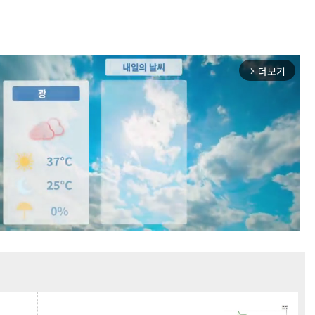
더보기
arrow_forward_ios
Mute