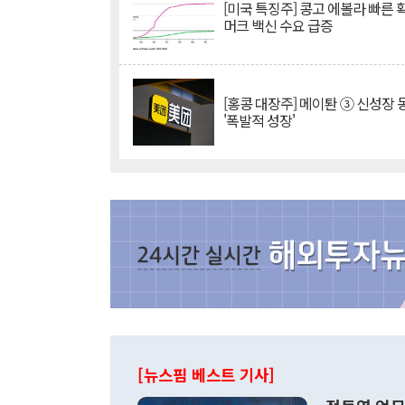
[미국 특징주] 콩고 에볼라 빠른
머크 백신 수요 급증
[홍콩 대장주] 메이퇀 ③ 신성장
'폭발적 성장'
[뉴스핌 베스트 기사]