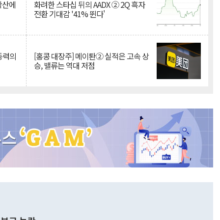
 확산에
화려한 스타십 뒤의 AADX ② 2Q 흑자
전환 기대감 '41% 뛴다'
 동력의
[홍콩 대장주] 메이퇀② 실적은 고속 상
승, 밸류는 역대 저점