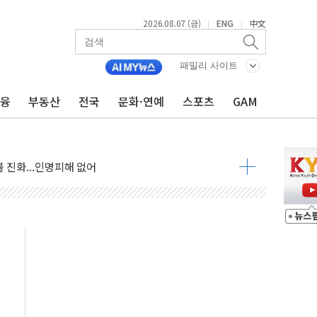
2026.08.07 (금)
ENG
中文
|
|
패밀리 사이트
금융
부동산
전국
문화·연예
스포츠
GAM
불 진화...인명피해 없어
06건 공매
X90…'올 터치'는 호불호
시간36분만에 주불진화....인명피해 없어
…자료는 전·현직 직원으로부터 확보"
가자 3만 명 돌파
선 운항허가 취득...중국 노선 다변화