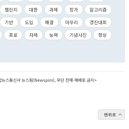
챌린지
대한
과제
참가
알고리즘
기반
도입
해결
마무리
경진대회
프로
자체
능력
기념사진
향상
뉴스통신사 뉴스핌(Newspim), 무단 전재-재배포 금지>
맨위로