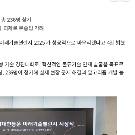
네이버, AI 브리핑 도입 후 블로그
SKT, '8월 월간 럭키 페스타' 실시
총 236명 참가
LG헬로비전 '헬로모바일', 교보문
화 과제로 우승팀 가려
KTis, 02-114로 카카오 T 택시
 '미래기술챌린지 2025'가 성공적으로 마무리됐다고 4일 밝혔
해군1함대 '창설 80주년' 기념식.
원주시, 첨단의료복합단지 지정 준
삼척시, 무건리 이끼폭포 생태탐방
형 기술 경진대회로, 혁신적인 물류기술 인재 발굴을 목표로
전남광주 화정역 인근 도로 4중 
 팀, 236명이 참가해 실제 현장 문제 해결과 알고리즘 개발 능
청도 문수리 야산서 산불 진화 중.
'해병 순직 책임' 임성근 전 사단장