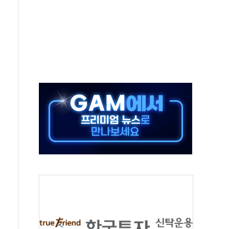
 창작자 지원 규모 2배 확대
...휴대폰 결제 최대 6000원 할인
고 제휴 전자책 요금제 출시
 호출 서비스
..지역축제 '불금전파, 송정'과 상생
비 본격화…'AI 데이터 기반 메디테크 혁신허브' 구상
로 출입 통제
추돌…1명 심정지·5명 부상
..진화헬기 3대 투입
 항소심도 징역 3년