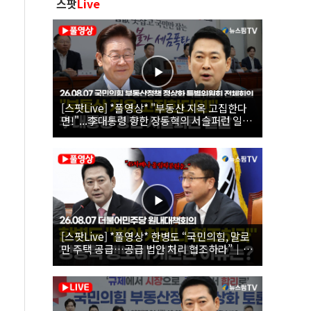
스팟
Live
[스팟Live] *풀영상* "부동산 지옥 고집한다
면!"...李대통령 향한 장동혁의 서슬퍼런 일갈
| 26.08.07 국민의힘 부동산정책 정상화 특별
위원회 전체회의
[스팟Live] *풀영상* 한병도 “국민의힘, 말로
만 주택 공급…공급 법안 처리 협조하라”｜
26.08.07 더불어민주당 원내대책회의