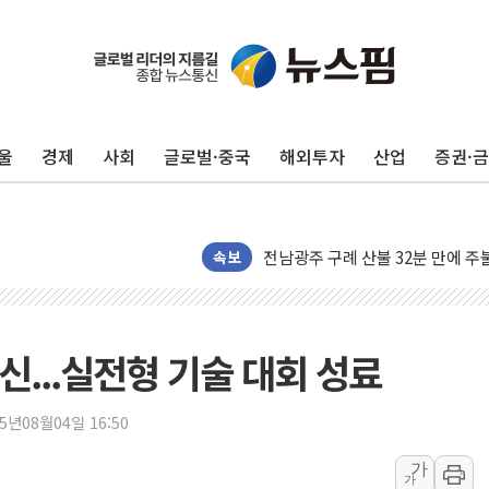
울
경제
사회
글로벌·중국
해외투자
산업
증권·
수박으로 여름 나는 하마
전남광주 구례 산불 32분 만에 주
캠코, 5918억원 규모 압류재산 15
속보
[시승기] 공간·승차감 잡은 볼보 E
가오픈한 홈플러스
돌아온 홈플러스
신...실전형 기술 대회 성료
[종합] 청도 흥선리 야산 산불 1
한미 법카 제보자 "신동국과 무관
25년08월04일 16:50
라인게임즈, '콰이어트' 테스트 참
가
가
에어로케이항공, 청주-중국 청두 노