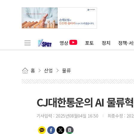
영상
포토
정치
정책·서
홈
산업
물류
CJ대한통운의 AI 물류혁
기사입력 :
2025년08월04일 16:50
최종수정 :
20