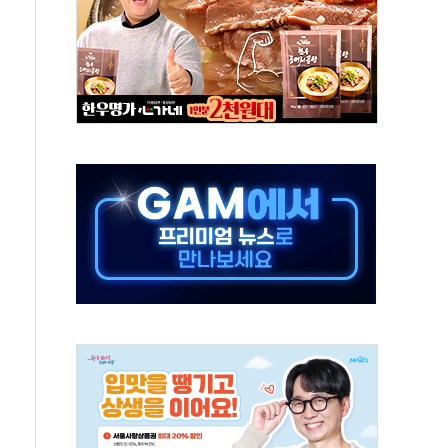
'행복상자' 전달
극기 거꾸로' 논란…이틀만에 철거
 예술·체육요원 최대 33% 감축
 역대 최대폭 감소한 9.4%↓…유통업계 양극화 심화
 특사'로 콜롬비아 대통령 취임식 참석
시간당 30mm 강한 비...호우 피해 없어