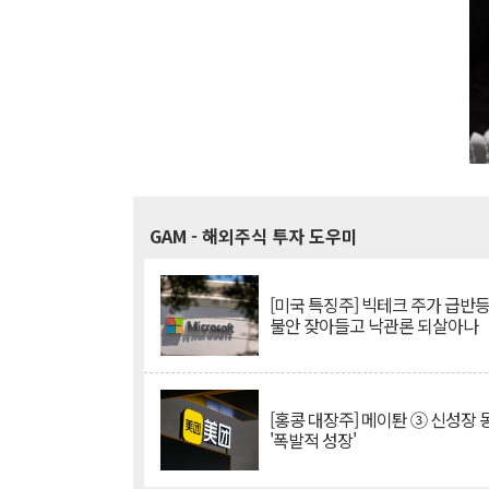
GAM
- 해외주식 투자 도우미
[미국 특징주] 빅테크 주가 급반등..
불안 잦아들고 낙관론 되살아나
[홍콩 대장주] 메이퇀 ③ 신성장
'폭발적 성장'