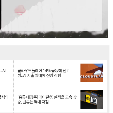
Mute
.AI
클라우드플레어 14% 급등해 신고
점...AI 지출 확대에 전망 상향
 동력의
[홍콩 대장주] 메이퇀② 실적은 고속 상
승, 밸류는 역대 저점