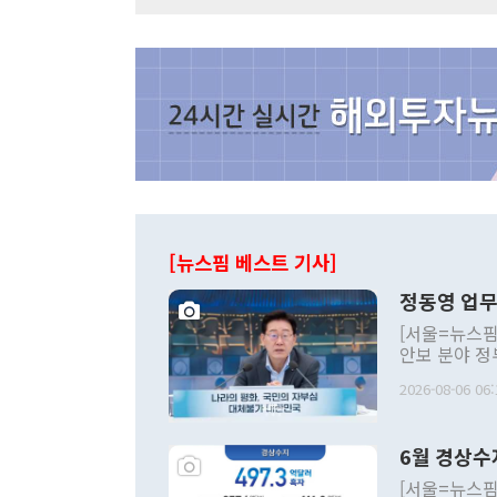
[뉴스핌 베스트 기사]
정동영 업무
[서울=뉴스핌
안보 분야 정
평화공존 발전
2026-08-06 06:
발언 중에는 
언한 것이 있
령은 공개적으
6월 경상수
주의적 희망에
관의 대북 정
[서울=뉴스핌