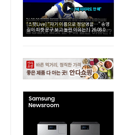
[스팟Live] “자기 이름으로 정당명을…” 송영
길이 피켓 문구 보고 놀란 이유는? | 26.08.09
더불어민주당 당대표·최고위원 후보 대구·경
북 합동연설회