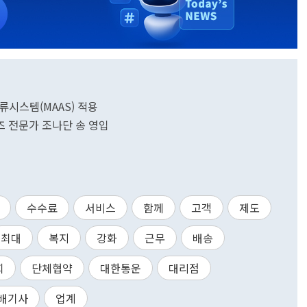
류시스템(MAAS) 적용
 전문가 조나단 송 영입
수수료
서비스
함께
고객
제도
최대
복지
강화
근무
배송
회
단체협약
대한통운
대리점
배기사
업계