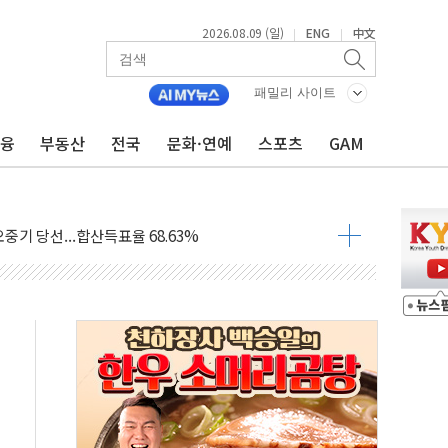
2026.08.09 (일)
ENG
中文
|
|
.'두천~하당'·'올미골교' 차량 통행 선제 제한
고 발생…작업자 1명 숨져
패밀리 사이트
철강 AI융합실증센터' 들어선다
금융
부동산
전국
문화·연예
스포츠
GAM
대 숨진 채 발견...경찰, 조사 중
.48%p 차 선두 유지...金 46.01% vs 鄭 44.53%
기 당선...합산득표율 68.63%
해 10대 구속…범행 후 반려견도 죽여
 정청래에 승리…金 48.54% vs 鄭 44.40%
경선 결과...김민석 48.54% 정청래 44.40%
발표...김민석 47.37% 정청래 45.71% 송영길 6.92%
발표...정청래 47.82% 김민석 46.35% 송영길 5.83%
발표...김민석 50.30% 정청래 41.94% 송영길 7.76%
객 400명 맞이…"마음 잇는 시간 되길"
 지급 확정되나…재상고 앞두고 막판 셈법