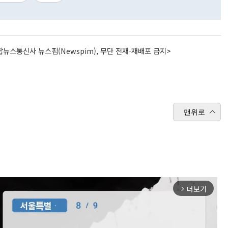
뉴스통신사 뉴스핌(Newspim), 무단 전재-재배포 금지>
맨위로
더보기
arrow_forward_ios