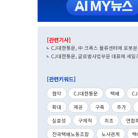
[관련기사]
CJ대한통운, 中 크록스 물류센터에 로봇분
CJ대한통운, 글로벌사업부문 대표에 세일즈
[관련키워드]
협약
CJ대한통운
택배
CJ
확대
제공
구축
추가
실효성
구체적
최초
연합
전국택배노동조합
노사관계
택