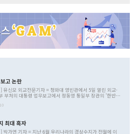
보고 논란
] 유신모 외교전문기자 = 청와대 영빈관에서 5일 열린 외교·
부 부처의 대통령 업무보고에서 정동영 통일부 장관의 '한반도
 구상'과 업무보고 발언이 논란을 빚고 있다. 이날 정 장관의
10
정부 내 조율을 거치지 않은 사안을 정책으로 추진하겠다고 공
는가 하면 사실 관계에 맞지 않은 설명도 있었다. 이재명 대통
로 신중을 기해 달라고 경고했고, 조현 외교부 장관은 '이상
지 최대 흑자
 근거한 비현실적 구상'이라는 비판을 내놨다. 그동안 정 장
책 관련 발언이 물의를 빚은 적은 여러 번 있지만 대통령과 유
] 박가연 기자 = 지난 6월 우리나라의 경상수지가 전월에 이