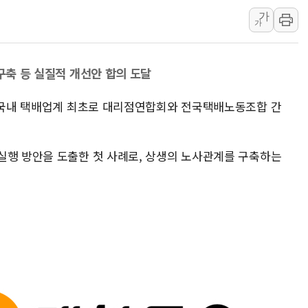
가
하나금융, 명동 소상공인에 
가
인천시 광복절 현수막 '태
병무청, 보충역 전면 손질…
 구축 등 실질적 개선안 합의 도달
홈플러스發 대형마트 판매,
윤준병·이해민 의원, '정부
은 국내 택배업계 최초로 대리점연합회와 전국택배노동조합 간
'호우·산사태 주의보' 울진 
실행 방안을 도출한 첫 사례로, 상생의 노사관계를 구축하는