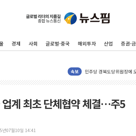
125mm 폭우 쏟아진 울진..
평택 진위면 공장서 질식사
포항 블루밸리 국가산단에 '
울
경제
사회
글로벌·중국
해외투자
산업
증권·
상주 낙동강 선착장 하류서 50
[종합] 김민석, 정청래에 누적 1
민주당 경북도당위원장에 오중
인천서 말다툼 중 어머니 살
속보
김민석, 강원·대구·경북 경선서
[속보] 민주, 강원·대구·경북 
[속보] 민주, 경북 경선 결과 
 업계 최초 단체협약 체결…주5
[속보] 민주, 대구 경선 결과 
[속보] 민주, 강원 경선 결과 
정재헌 CEO, SKT 장기고
25년07월10일 14:41
최태원, 노소영에 9440억