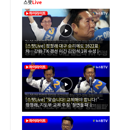
스팟
Live
[스팟Live] 정청래 대구 승리에도 1622표
차…강원·TK 경선 이긴 김민석 1위 수성 |
26.08.09 더불어민주당 당대표·최고위원 후
보 대구·경북 합동연설회
[스팟Live] “맞습니다! 교체해야 합니다!”…
정청래, 지도부 교체 주장 ‘정면돌파’ |
26.08.09 더불어민주당 당대표·최고위원 후
보 대구·경북 합동연설회