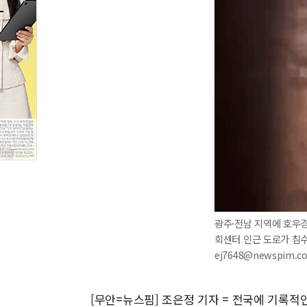
광주·전남 지역에 호우경
회센터 인근 도로가 침수됐
ej7648@newspim.c
[무안=뉴스핌] 조은정 기자 = 전국에 기록적