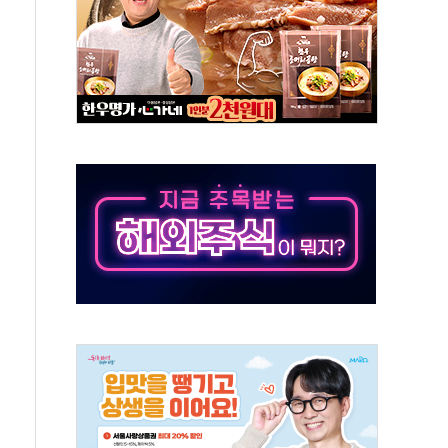
 환경미화원 수거차에 치여 사망
동…60대 남성 2명 숨져
보는 일 없게"…'결혼 페널티' 22개 과제 손본다
터보트 전복…1명 사망·1명 실종
의 날 참석..."국제적 시민 연대로 목소리 내야"
 실종 60대 나흘만에 숨진 채 발견
 살해 10대 아들 체포
' 받아친 정청래…제주 연설서 신경전 고조
지시…與 "적극 환영"·野 "졸속 국정"