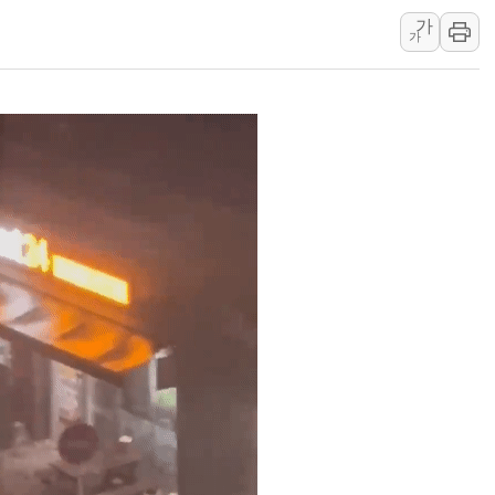
가
폐기물 수거하다 참변…60대
가
서울 중랑구 주택가서 흉기 난
李대통령 "결혼 때문에 손해 
여수 오동도 인근 해상서 모
추미애, '위안부' 피해자 기림
인천 선재도 갯벌서 해루질 중
인천서 말다툼 중 어머니 흉기
'화합' 꺼낸 김민석에 '뻔뻔
李대통령, ISA 개편 재검토 