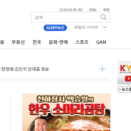
2026.08.08 (토)
ENG
中文
|
|
패밀리 사이트
금융
부동산
전국
문화·연예
스포츠
GAM
산사태 주의보'...경북도, 호우 피해·통제구간 없어
%p' 차 재역전 성공...金 45.42% vs 鄭 44.56%
·정청래·김민석 당대표 후보
 정청래에 승리...47.75% vs 42.08%
과 발표...김민석 47.75% 정청래 42.08%
표...김민석 45.09% 정청래 43.27% 송영길 11.63%
표...김민석 52.64% 정청래 39.89% 송영길 7.47%
0~8.14)
…공습 한계·탄약 부족 현실화
50㎜ 폭우…강원 동해안 강한 비 이어져