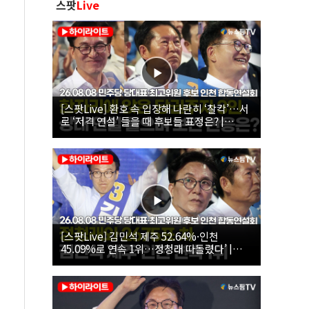
스팟
Live
[스팟Live] 환호 속 입장해 나란히 ‘찰칵’…서
로 ‘저격 연설’ 들을 때 후보들 표정은? |
26.08.08 더불어민주당 당대표·최고위원 후
보 인천 합동연설회
[스팟Live] 김민석 제주 52.64%·인천
45.09%로 연속 1위…정청래 따돌렸다’ |
26.08.08 더불어민주당 당대표·최고위원 후
보 인천 합동연설회