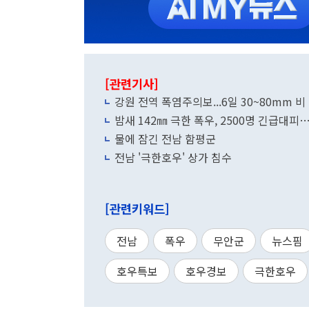
[관련기사]
강원 전역 폭염주의보...6일 30~80mm 비
밤새 142㎜ 극한 폭우, 2500명 긴급대피
물에 잠긴 전남 함평군
전남 '극한호우' 상가 침수
[관련키워드]
전남
폭우
무안군
뉴스핌
호우특보
호우경보
극한호우