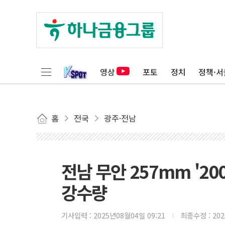
영상
포토
정치
정책·서
홈
전국
광주·전남
전남 무안 257mm '20
강수량
기사입력 :
2025년08월04일 09:21
최종수정 :
20