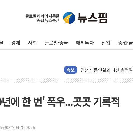
울
경제
사회
글로벌·중국
해외투자
산업
증권·
울진·영덕 '호우특보'-포항 '
[종합] 김민석, 정청래에 '0.86
인천 합동연설회 나선 송영길
김민석, 2주차 제주·인천 경선서
속보
인사하는 김민석 당대표 후보
[속보] 민주, 제주·인천 경선 결
[속보] 민주, 인천 경선 결과 발
0년에 한 번' 폭우...곳곳 기록적
[속보] 민주, 제주 경선 결과 발
이번주 국내 주요 금융일정(8.1
美, 이란전 출구전략 만지작
25년08월04일 09:26
강릉·동해·삼척 시간당 최대 