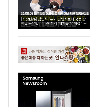
[스팟Live] 김민석 “누가 김민석보다 국정 방
향을 공유했나”…인천서 ‘대체불가’ 외쳤다 |
26.08.08 더불어민주당 당대표·최고위원 후
보 인천 합동연설회