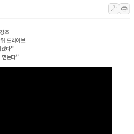
가
SKT, '8월 월간 럭키 페스타' 실시
가
LG헬로비전 '헬로모바일', 교보문
KTis, 02-114로 카카오 T 택시
 강조
해군1함대 '창설 80주년' 기념식.
방위 드라이브
원주시, 첨단의료복합단지 지정 준
기겠다"
삼척시, 무건리 이끼폭포 생태탐방
 믿는다"
전남광주 화정역 인근 도로 4중 
청도 문수리 야산서 산불 진화 중.
'해병 순직 책임' 임성근 전 사단장