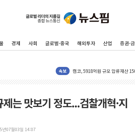
울
경제
사회
글로벌·중국
해외투자
산업
증권·
수박으로 여름 나는 하마
전남광주 구례 산불 32분 만에 주
캠코, 5918억원 규모 압류재산 15
[시승기] 공간·승차감 잡은 볼보 E
속보
가오픈한 홈플러스
돌아온 홈플러스
[종합] 청도 흥선리 야산 산불 1
규제는 맛보기 정도...검찰개혁·지
한미 법카 제보자 "신동국과 무관
라인게임즈, '콰이어트' 테스트 참
에어로케이항공, 청주-중국 청두 노
25년07월03일 14:07
네이버, AI 브리핑 도입 후 블로그