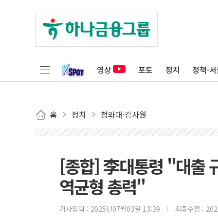
영상
포토
정치
정책·서
홈
정치
청와대·감사원
[종합] 李대통령 "대출 
역균형 총력"
기사입력 :
2025년07월03일 13:39
최종수정 :
20