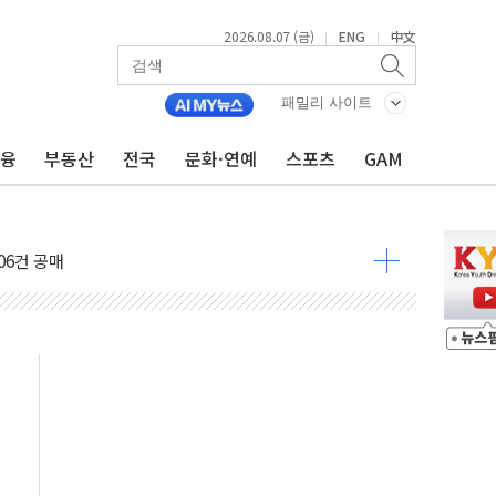
2026.08.07 (금)
ENG
中文
|
|
패밀리 사이트
금융
부동산
전국
문화·연예
스포츠
GAM
불 진화...인명피해 없어
06건 공매
X90…'올 터치'는 호불호
시간36분만에 주불진화....인명피해 없어
…자료는 전·현직 직원으로부터 확보"
가자 3만 명 돌파
선 운항허가 취득...중국 노선 다변화
 창작자 지원 규모 2배 확대