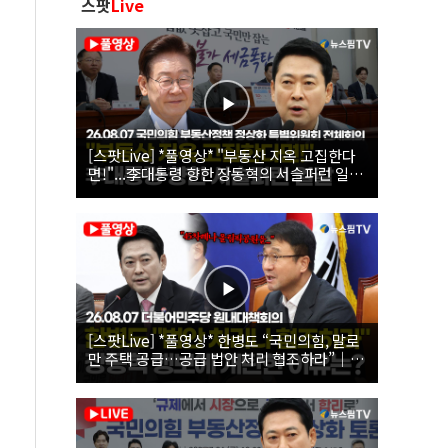
스팟
Live
[스팟Live] *풀영상* "부동산 지옥 고집한다
면!"...李대통령 향한 장동혁의 서슬퍼런 일갈
| 26.08.07 국민의힘 부동산정책 정상화 특별
위원회 전체회의
[스팟Live] *풀영상* 한병도 “국민의힘, 말로
만 주택 공급…공급 법안 처리 협조하라”｜
26.08.07 더불어민주당 원내대책회의