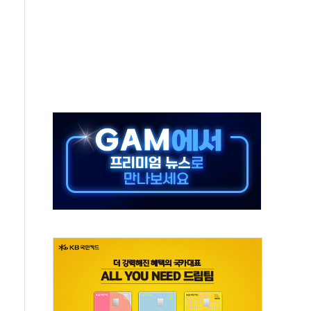
...휴대폰 결제 최대 6000원 할인
고 제휴 전자책 요금제 출시
 호출 서비스
..지역축제 '불금전파, 송정'과 상생
비 본격화…'AI 데이터 기반 메디테크 혁신허브' 구상
로 출입 통제
추돌…1명 심정지·5명 부상
..진화헬기 3대 투입
 항소심도 징역 3년