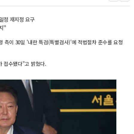
AI 연산은 포항, 전력 저장은 영
[속보] 북, 동해상으로 미상 발사
 일정 재지정 요구
한국투자증권, 국내 최초 상반기 
지"
[IPO] 니어스랩 "피지컬 AI 자
령 측이 30일 '내란 특검(특별검사)'에 적법절차 준수를 요청
가 접수됐다"고 밝혔다.