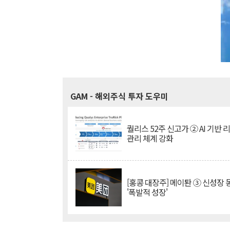
GAM
- 해외주식 투자 도우미
퀄리스 52주 신고가 ② AI 기반 
관리 체계 강화
[홍콩 대장주] 메이퇀 ③ 신성장
'폭발적 성장'