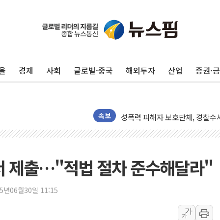
[르포] 39도 폭염 속 잠실 개표소 
강원·전라권 폭염중대경보 확대…
빚투·레버리지 줄었지만, 반도체 
양주 가전제품 창고서 화재…차량 
울
경제
사회
글로벌·중국
해외투자
산업
증권·
[2보] 북한, 원산서 동해상 단거
종로·중구 오피스 78%가 준공 
법원, '관저 이전 봐주기 감사' 
성폭력 피해자 보호단체, 경찰수
속보
우크라, 러 탄도미사일 공격에 속
"5.18은 북한 지령" 설교한 목사
[종합] 특검, '양평' 원희룡 2
서 제출…"적법 절차 준수해달라"
[내일날씨] 절기상 '입추'에 폭염
제천 바이오밸리 공장 옥상서 불
25년06월30일 11:15
개혁신당 "민주, '盧 수사' 악
가
가
CJ온스타일, 2분기 영업익 260