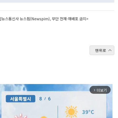
뉴스통신사 뉴스핌(Newspim), 무단 전재-재배포 금지>
맨위로
더보기
arrow_forward_ios