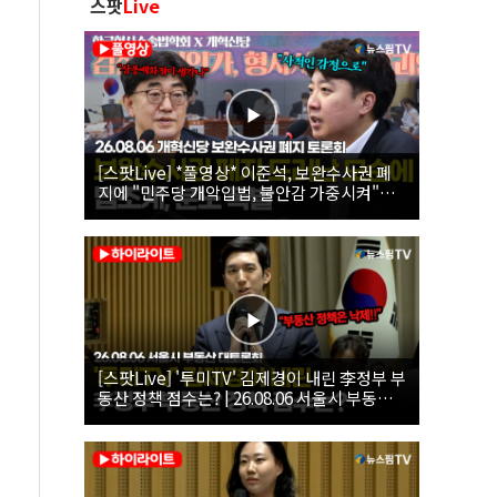
스팟
Live
[스팟Live] *풀영상* 이준석, 보완수사권 폐
지에 "민주당 개악입법, 불안감 가중시켜"｜
26.08.06 개혁신당 보완수사권 폐지 토론회
[스팟Live] '투미TV' 김제경이 내린 李정부 부
동산 정책 점수는? | 26.08.06 서울시 부동산
대토론회