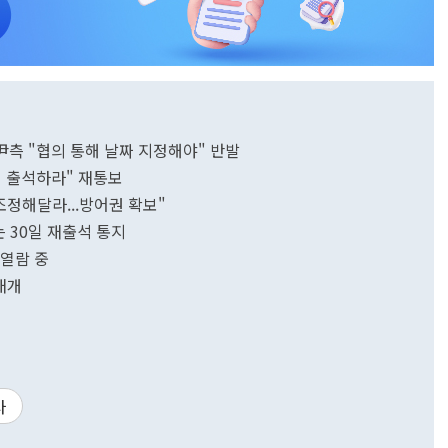
..尹측 "협의 통해 날짜 지정해야" 반발
일 출석하라" 재통보
조정해달라...방어권 확보"
는 30일 재출석 통지
 열람 중
 재개
사