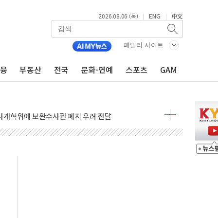
시위 '62일째'..."대부분 여기서 상주"
2026.08.06 (목)
ENG
中文
|
|
온열질환자 2665명·사망 23명
두 종목에 코스피 '휘청'
패밀리 사이트
3대·건물 1동 전소
금융
부동산
전국
문화·연예
스포츠
GAM
리 탄도미사일 발사
10년 이상…리뉴얼이 경쟁력 가른다
유병호 구속적부심 기각
사개혁위에 보완수사권 폐지 우려 전달
수무책… 패트리엇 미사일 지원, 작년의 3분의 1
 불구속 송치
차 조사…'당정대 회의' 한동훈·방기선 수사도 속도
 절정…서울 한낮 39도
…30여분 만에 진화
연으로 형사사법 틀 바꿔…국민 불안감 가중"
억원…전년 比 21.2%↑