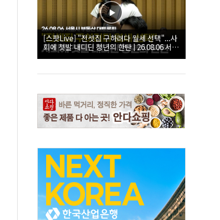
[스팟Live] "전셋집 구하려다 월세 선택"...사
회에 첫발 내디딘 청년의 한탄 | 26.08.06 서울
시 부동산 대토론회