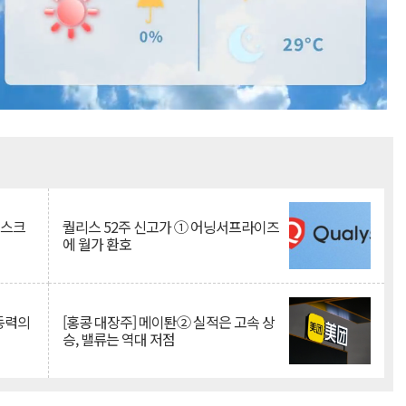
Mute
리스크
퀄리스 52주 신고가 ① 어닝서프라이즈
에 월가 환호
 동력의
[홍콩 대장주] 메이퇀② 실적은 고속 상
승, 밸류는 역대 저점