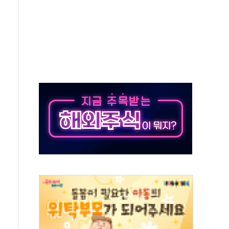
광…지역펀드 9·10호 확정
체 발사
영업이익 2조 돌파
율비행 기술로 글로벌 방산 시장 공략"