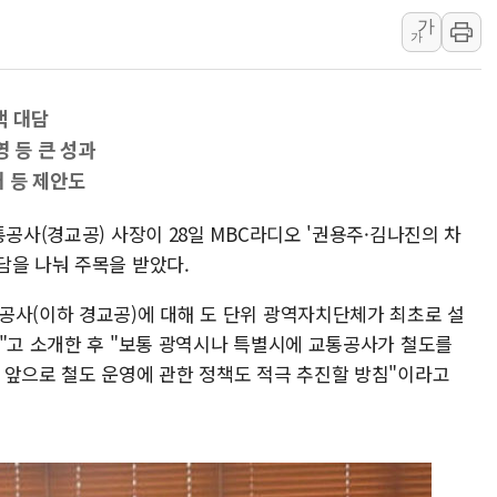
가
李대통령, ISA 개편 
가
동해중부 전 해상 풍랑
연일 폭염에 온열질환 
책 대담
中 전방위 아파트 부양
영 등 큰 성과
인제 용대리 계곡서 수
 등 제안도
동해시, 11~14일 '
강원 중·남부 동해안 
통공사(경교공) 사장이 28일 MBC라디오 '권용주·김나진의 차
담을 나눠 주목을 받았다.
청양 밭에서 일하던 9
폭염에 車 운전면허 기
공사(이하 경교공)에 대해 도 단위 광역자치단체가 최초로 설
다"고 소개한 후 "보통 광역시나 특별시에 교통공사가 철도를
 앞으로 철도 운영에 관한 정책도 적극 추진할 방침"이라고