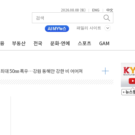
2026.08.08 (토)
ENG
中文
|
|
패밀리 사이트
금융
부동산
전국
문화·연예
스포츠
GAM
(8.10~8.14)
만지작…공습 한계·탄약 부족 현실화
 최대 50㎜ 폭우…강원 동해안 강한 비 어어져
…60대 환경미화원 수거차에 치여 사망
흉기 난동…60대 남성 2명 숨져
손해 보는 일 없게"…'결혼 페널티' 22개 과제 손본다
서 모터보트 전복…1명 사망·1명 실종
자 기림의 날 참석..."국제적 시민 연대로 목소리 내야"
질 중 실종 60대 나흘만에 숨진 채 발견
 흉기 살해 10대 아들 체포
 '뻔뻔' 받아친 정청래…제주 연설서 신경전 고조