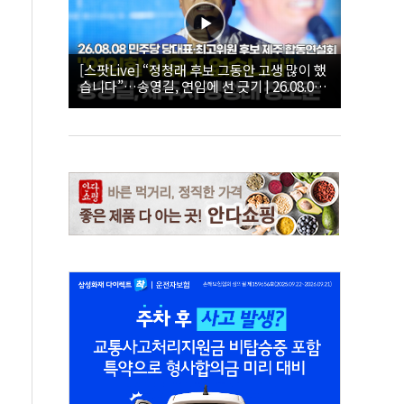
[스팟Live] “정청래 후보 그동안 고생 많이 했
습니다”…송영길, 연임에 선 긋기 | 26.08.08
더불어민주당 당대표·최고위원 후보 제주 합
동연설회