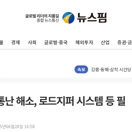
울
경제
사회
글로벌·중국
해외투자
산업
증권·
이번주 국내 주요 금융일정
美, 이란전 출구전략 
강릉·동해·삼척 시간당
폐기물 수거하다 참변
속보
서울 중랑구 주택가서 
李대통령 "결혼 때문에 
여수 오동도 인근 해상
통난 해소, 로드지퍼 시스템 등 필
추미애, '위안부' 피해
인천 선재도 갯벌서 해루
인천서 말다툼 중 어머니
25년06월28일 16:58
'화합' 꺼낸 김민석에