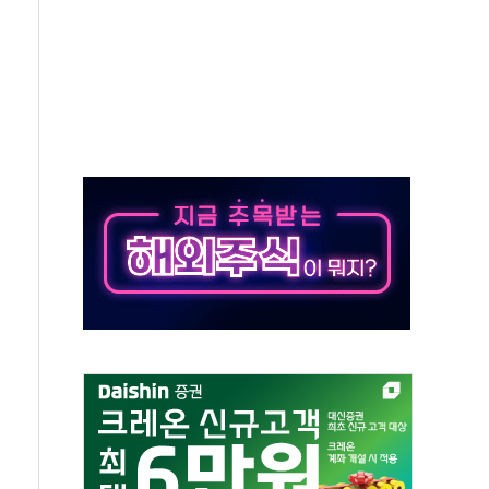
재검토 지시…與 "적극 환영"·野 "졸속 국정"
주의보…10일까지 최대 3.5m 높은 물결
사망 23명…정부, 비상대응기구 가동
, 수도 베이징도 부동산 규제 철폐
위 상승으로 피서객 7명 고립…전원 구조
별똥별 멍' 운영…페르세우스 유성우 관측
시간당 50mm 이상 폭우…호우경보 발효
0대 숨져…온열질환 여부 조사
능시험 오전 집중 편성…체감온도 38도 넘으면 중단