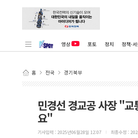
영상
포토
정치
정책·서
홈
전국
경기북부
민경선 경교공 사장 "교
요"
기사입력 :
2025년06월28일 12:07
최종수정 :
20