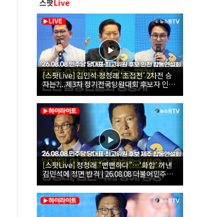
스팟
Live
[스팟Live] 김민석·정청래 ‘초접전’ 2차전 승
자는?...제3차 정기전국당원대회 후보자 인천
합동연설회 생중계 | 26.08.08
[스팟Live] 정청래 “뻔뻔하다”…‘화합’ 꺼낸
김민석에 정면 반격 | 26.08.08 더불어민주당
당대표·최고위원 후보 제주 합동연설회