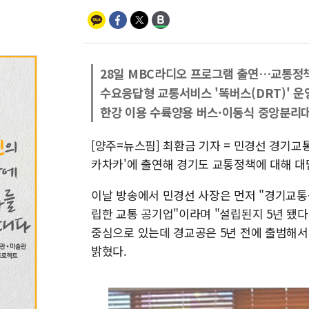
28일 MBC라디오 프로그램 출연…교통정
수요응답형 교통서비스 '똑버스(DRT)' 운
한강 이용 수륙양용 버스·이동식 중앙분리대
[양주=뉴스핌] 최환금 기자 = 민경선 경기교
카차카'에 출연해 경기도 교통정책에 대해 대
이날 방송에서 민경선 사장은 먼저 "경기교통
립한 교통 공기업"이라며 "설립된지 5년 됐
중심으로 있는데 경교공은 5년 전에 출범해서
밝혔다.