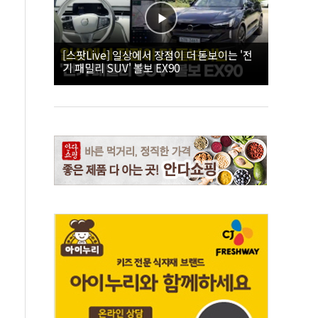
[스팟Live] 일상에서 장점이 더 돋보이는 '전
기 패밀리 SUV' 볼보 EX90