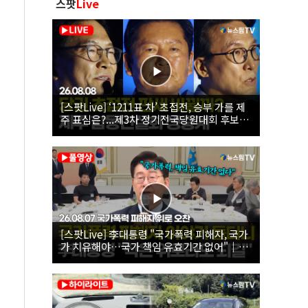
스팟
Live
[스팟Live] ‘1211표 차’ 초접전, 승부 가를 제
주 표심은?...제3차 정기전국당원대회 후보자
제주 합동연설회 생중계 | 26.08.08
[스팟Live] 李대통령 "국가폭력 피해자, 국가
가 치유해야…국가 책임 유효기간 없어"｜
26.08.07 국가폭력 피해자 위로 오찬