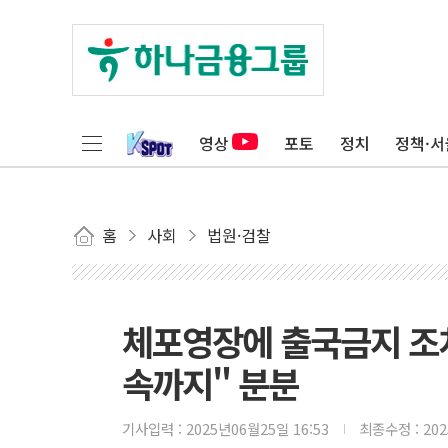
영상
포토
정치
정책·서
홈
사회
법원·검찰
체포영장에 출국금지 조치한
속까지" 분분
기사입력 :
2025년06월25일 16:53
최종수정 :
20