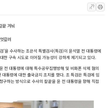
가
한상협, 업계 개인정보 보안 새판 짠다…'자율규제단체' 
가
민주당, 오늘 제주·인천 경선 발표...김민석 '재역전' vs 정
뉴욕증시, 고용 쇼크에 금리 인상 우려 후퇴…S&P500 
 칼끝 겨눠
트럼프, 쿡 연준 이사 해임 재추진…"26일까지 의혹 소명"
유럽증시, 美 고용 예상 밖 부진에 연준 금리 인상 가능성 
 엇갈려
미 연준 매파 기세 꺾이나…고용 감소에 9월 동결 전망 우
 특검'을 수사하는 조은석 특별검사(특검)이 윤석열 전 대통령에
 대한 구속 시도로 이어질 가능성이 강하게 제기되고 있다.
 윤 전 대통령에 대해 특수공무집행방해 및 비화폰 삭제 혐의
전 대통령에 대한 출국금지 조치를 했다. 조 특검은 특검에 임
 청구하는 방식으로 수사의 칼끝을 윤 전 대통령을 향해 직접