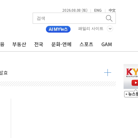
2026.08.08 (토)
ENG
中文
|
|
 물결
동
패밀리 사이트
금융
부동산
전국
문화·연예
스포츠
GAM
 구조
관측
 발효
8도 넘으면 중단
해소될 듯
것"
지대' 우려