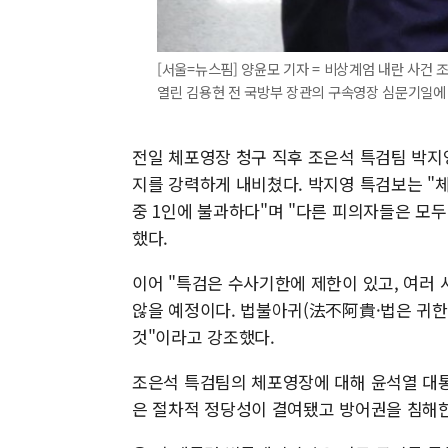
[서울=뉴스핌] 양윤모 기자 = 비상계엄 내란 사건
열린 김용현 전 국방부 장관의 구속영장 심문기일에 출석하
전일 체포영장 청구 직후 조은석 특검팀 박지
지를 강력하게 내비쳤다. 박지영 특검보는 "
중 1인에 불과하다"며 "다른 피의자들은 모
했다.
이어 "특검은 수사기한에 제한이 있고, 여러 
않을 예정이다. 법불아귀(法不阿貴·법은 귀한
것"이라고 강조했다.
조은석 특검팀의 체포영장에 대해 윤석열 대통령
은 절차적 정당성이 결여됐고 방어권을 침해한