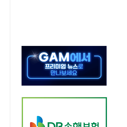
타진
청래 '격차 확대'
최고치
 요구
낮아지며 상승… STOXX 600 지수는 나흘 연속 최고치
세