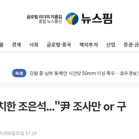
동해중부 전 해상 풍랑주의보…10일까지 최대 3.5m 높은
연일 폭염에 온열질환 사망 23명…정부, 비상대응기구 가
中 전방위 아파트 부양, 수도 베이징도 부동산 규제 철폐
울
경제
사회
글로벌·중국
해외투자
산업
증권·
인제 용대리 계곡서 수위 상승으로 피서객 7명 고립…전원
동해시, 11~14일 '별똥별 멍' 운영…페르세우스 유성우 
강원 중·남부 동해안 시간당 50mm 이상 폭우…호우경보
속보
청양 밭에서 일하던 90대 숨져…온열질환 여부 조사
폭염에 車 운전면허 기능시험 오전 집중 편성…체감온도 3
李대통령, 'ISA·주가누르기 방지법' 전면 재검토 지시
'호우 특보' 경북 울진 시간당 20~30mm 강한 비...가뭄 
 조은석..."尹 조사만 or 구
주말 무더위·열대야 지속…내륙 곳곳 소나기
오세훈 "용산공원 주택 검토, 민주당 스스로 원칙 뒤집는 
충북 주말 무더위 지속…청주·진천 35도, 곳곳 소나기
25년06월25일 17:10
10월 보완수사권 폐지·공소청 출범…피해자들 '범죄 사각