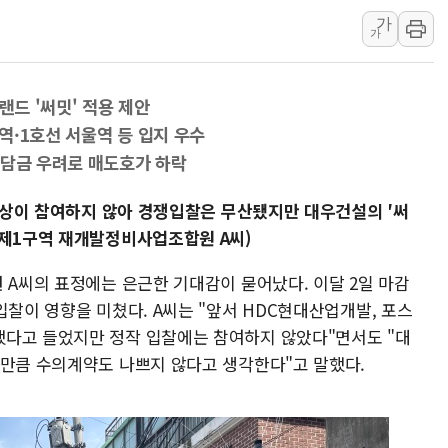
가
뉴욕증시, 고용 쇼크에 금리 인상 우려 후퇴…S&P500 
가
트럼프, 쿡 연준 이사 해임 재추진…"26일까지 의혹 소명"
유럽증시, 美 고용 예상 밖 부진에 연준 금리 인상 가능성 
랜드 '써밋' 적용 제안
미 연준 매파 기세 꺾이나…고용 감소에 9월 동결 전망 우
구역·1호선 서울역 등 입지 우수
[종합] 이슬람 수니파 3국, '공동방위협정' 체결… 이스라
분담금 우려로 매도호가 하락
트럼프, 백신·자폐증 행정명령 검토…"이르면 다음 주"
이상이 참여하지 않아 경쟁입찰은 무산됐지만 대우건설의 ′써
파제1구역 재개발정비사업조합원 A씨)
 A씨의 표정에는 은근한 기대감이 묻어났다. 이달 2일 마감
입찰이 영향을 미쳤다. A씨는 "앞서 HDC현대산업개발, 포스
했다고 들었지만 정작 입찰에는 참여하지 않았다"면서도 "대
 만큼 수의계약도 나쁘지 않다고 생각한다"고 말했다.