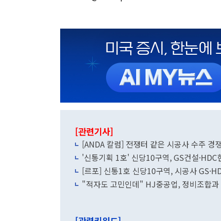
[관련기사]
[ANDA 칼럼] 전쟁터 같은 시공사 수주 경
'신통기획 1호' 신당10구역, GS건설·HD
[르포] 신통1호 신당10구역, 시공사 GS·H
"적자도 고민인데" HJ중공업, 정비조합과
[관련키워드]