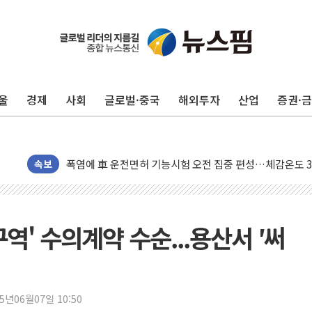
中 전방위 아파트 부양, 수도 베이징도 부동산 규제 철폐
인제 용대리 계곡서 수위 상승으로 피서객 7명 고립…전원
동해시, 11~14일 '별똥별 멍' 운영…페르세우스 유성우 
울
경제
사회
글로벌·중국
해외투자
산업
증권·
강원 중·남부 동해안 시간당 50mm 이상 폭우…호우경보
청양 밭에서 일하던 90대 숨져…온열질환 여부 조사
폭염에 車 운전면허 기능시험 오전 집중 편성…체감온도 3
속보
李대통령, 'ISA·주가누르기 방지법' 전면 재검토 지시
'호우 특보' 경북 울진 시간당 20~30mm 강한 비...가뭄 
주말 무더위·열대야 지속…내륙 곳곳 소나기
오세훈 "용산공원 주택 검토, 민주당 스스로 원칙 뒤집는 
역' 수의계약 수순...용산서 ′써
충북 주말 무더위 지속…청주·진천 35도, 곳곳 소나기
10월 보완수사권 폐지·공소청 출범…피해자들 '범죄 사각
한상협, 업계 개인정보 보안 새판 짠다…'자율규제단체' 
25년06월07일 10:50
민주당, 오늘 제주·인천 경선 발표...김민석 '재역전' vs 정