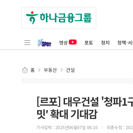
영상
포토
정치
정책·서
홈
부동산
건설
[르포] 대우건설 '청파1구
밋′ 확대 기대감
기사입력 :
2025년06월07일 06:10
최종수정 :
20