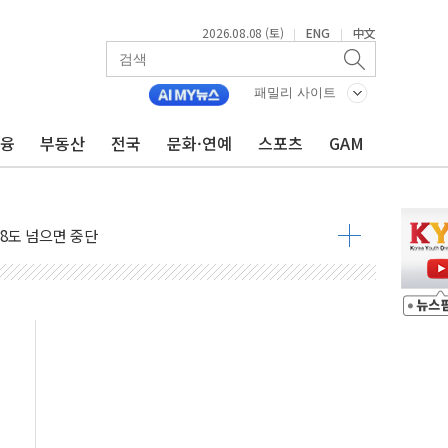
2026.08.08 (토)
ENG
中文
|
|
 구조
패밀리 사이트
관측
금융
부동산
전국
문화·연예
스포츠
GAM
 발효
8도 넘으면 중단
해소될 듯
것"
지대' 우려
타진
청래 '격차 확대'