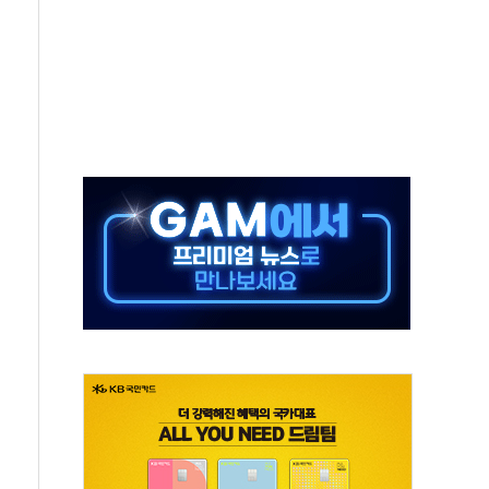
최고치
 요구
낮아지며 상승… STOXX 600 지수는 나흘 연속 최고치
세
엘·이란 위협에 맞설 자체 억지력 강화