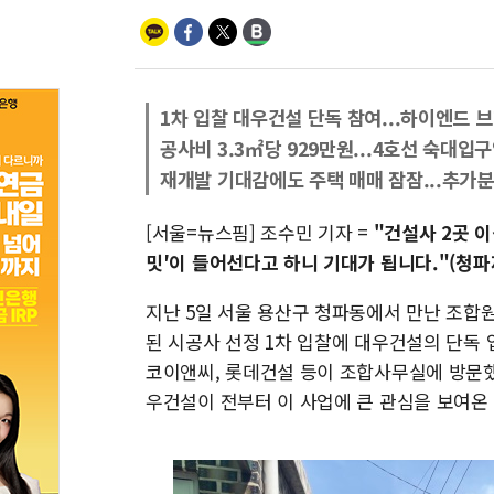
1차 입찰 대우건설 단독 참여...하이엔드 브
공사비 3.3㎡당 929만원...4호선 숙대입
재개발 기대감에도 주택 매매 잠잠...추가
[서울=뉴스핌] 조수민 기자 =
"건설사 2곳 
밋′이 들어선다고 하니 기대가 됩니다."(청
지난 5일 서울 용산구 청파동에서 만난 조합원
된 시공사 선정 1차 입찰에 대우건설의 단독 
코이앤씨, 롯데건설 등이 조합사무실에 방문
우건설이 전부터 이 사업에 큰 관심을 보여온