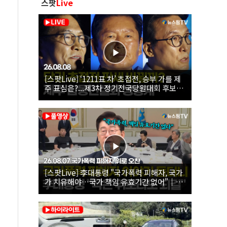
스팟
Live
[스팟Live] ‘1211표 차’ 초접전, 승부 가를 제
주 표심은?...제3차 정기전국당원대회 후보자
제주 합동연설회 생중계 | 26.08.08
[스팟Live] 李대통령 "국가폭력 피해자, 국가
가 치유해야…국가 책임 유효기간 없어"｜
26.08.07 국가폭력 피해자 위로 오찬