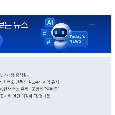
쟁, 언제쯤 종식될까
C현산 컨소 단독 입찰...수의계약 유력
DC현산 컨소 유력...조합측 "떨떠름"
 공사비 잇단 마찰에 ′강경대응′