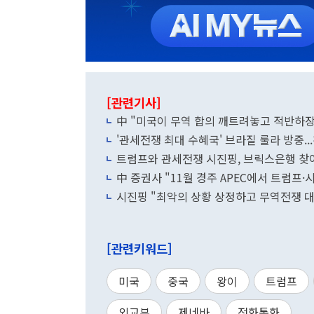
[관련기사]
中 "미국이 무역 합의 깨트려놓고 적반하장
'관세전쟁 최대 수혜국' 브라질 룰라 방중.
트럼프와 관세전쟁 시진핑, 브릭스은행 찾
中 증권사 "11월 경주 APEC에서 트럼프
시진핑 "최악의 상황 상정하고 무역전쟁 
[관련키워드]
미국
중국
왕이
트럼프
외교부
제네바
전화통화