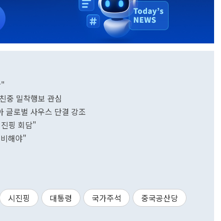
"
..친중 밀착행보 관심
아 글로벌 사우스 단결 강조
·시진핑 회담"
대비해야"
시진핑
대통령
국가주석
중국공산당