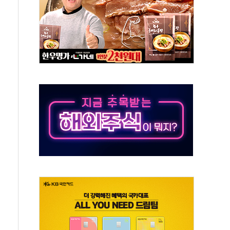
 상폐 위기…관리종목 우려 지정예고 총 63개
경쟁률… 실수요자 관심
 26일 출시, 유저의 캐릭터가 AI로 플레이한다
혜택 얻는 피드코인 이벤트 진행
5년 내 9만가구 순증...이주 대란도 제한적