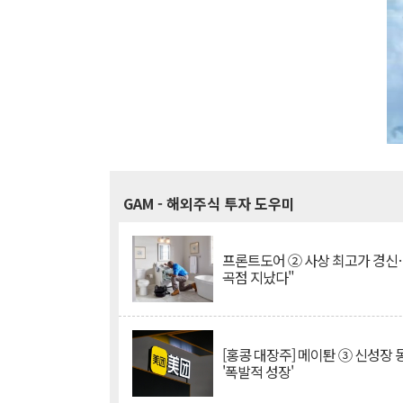
GAM
- 해외주식 투자 도우미
프론트도어 ② 사상 최고가 경신
곡점 지났다"
[홍콩 대장주] 메이퇀 ③ 신성장
'폭발적 성장'