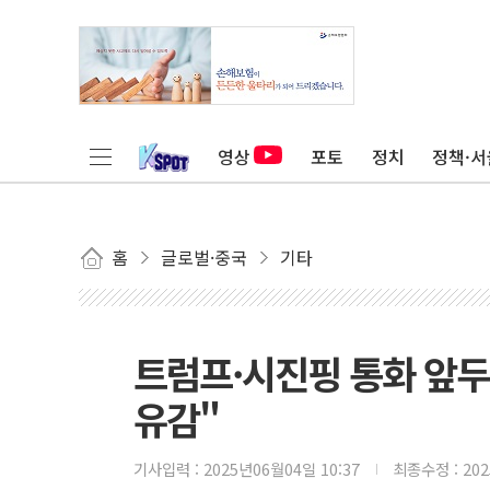
영상
포토
정치
정책·서
홈
글로벌·중국
기타
트럼프·시진핑 통화 앞두
유감"
기사입력 :
2025년06월04일 10:37
최종수정 :
20