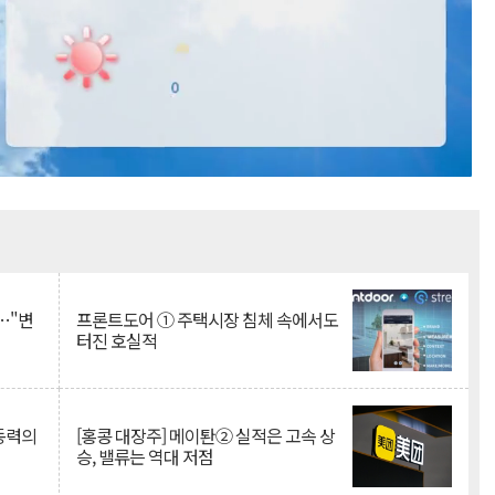
Mute
…"변
프론트도어 ① 주택시장 침체 속에서도
터진 호실적
 동력의
[홍콩 대장주] 메이퇀② 실적은 고속 상
승, 밸류는 역대 저점