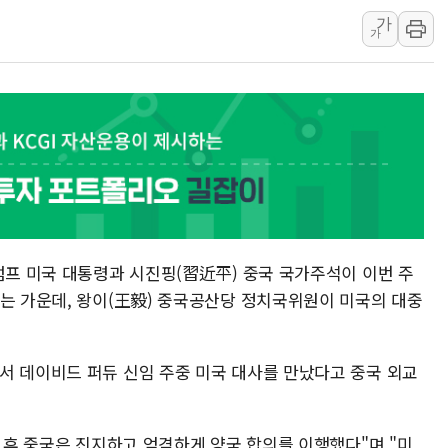
가
벼랑 끝 선 '동전주' 무더기
가
1순위보다 낮은 특별공급 
컴투스 '제우스: 오만의 신'
네이버 클립, 시청 만으로 
서울 재건축·재개발 정상화시 
[인사] 공정거래위원회
럼프 미국 대통령과 시진핑(習近平) 중국 국가주석이 이번 주
있는 가운데, 왕이(王毅) 중국공산당 정치국위원이 미국의 대중
서 데이비드 퍼듀 신임 주중 미국 대사를 만났다고 중국 외교
담 후 중국은 진지하고 엄격하게 양국 합의를 이행했다"며 "미