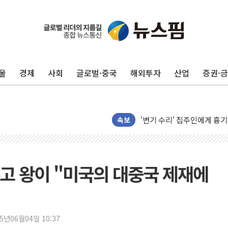
태국 학교서 중학생 총기 난사
40.2도 찍은 서울 등 폭염
"文정부 악몽 재현 안돼"..
울
경제
사회
글로벌·중국
해외투자
산업
증권·
신세계사이먼 '대구 프리미엄 
李대통령, 호우 피해 경북 
'변기 수리' 집주인에게 흉기
워트, 상반기 영업이익 30
속보
프롬바이오, 10일 거래 재
NH농협생명, 농작업 중 온
아바코, 2분기 매출 120억원
고 왕이 "미국의 대중국 제재에
랩지노믹스 "디엑솜과 美 암
보로노이, 폐암 치료제 'VRN
푸본현대생명, 육군 3군단과
25년06월04일 10:37
교보생명, '교보K-맞춤건강