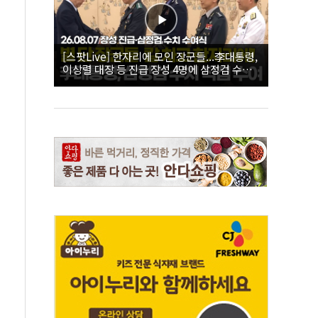
[스팟Live] 한자리에 모인 장군들...李대통령,
이상렬 대장 등 진급 장성 4명에 삼정검 수치
직접 수여｜26.08.07 장성 진급·삼정검 수치
수여식