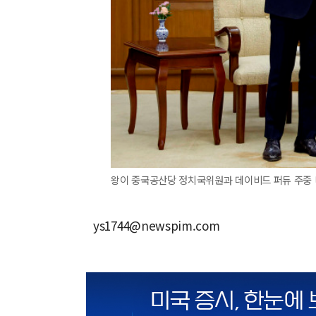
왕이 중국공산당 정치국위원과 데이비드 퍼듀 주중 
ys1744@newspim.com