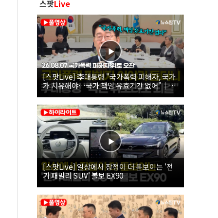
스팟
Live
[스팟Live] 李대통령 "국가폭력 피해자, 국가
가 치유해야…국가 책임 유효기간 없어"｜
26.08.07 국가폭력 피해자 위로 오찬
[스팟Live] 일상에서 장점이 더 돋보이는 '전
기 패밀리 SUV' 볼보 EX90