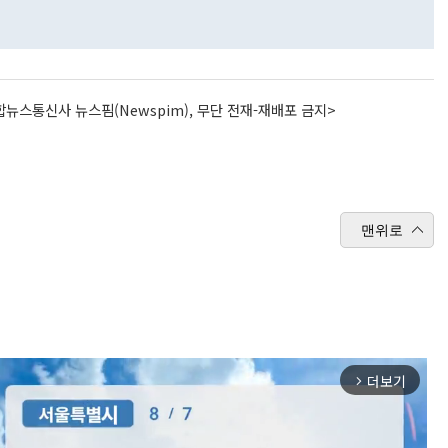
뉴스통신사 뉴스핌(Newspim), 무단 전재-재배포 금지>
맨위로
더보기
arrow_forward_ios