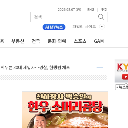
2026.08.07 (금)
ENG
中文
|
|
...최소 7명 사망
중대경보 해제…누적 온열질환자 2872명
패밀리 사이트
.李 부동산 세제안에 與 내부서 '총선·대선 직격탄' 우려
금융
부동산
전국
문화·연예
스포츠
GAM
아울렛' 건립 '본궤도'
안동·의성 특별재난지역 선포
 휘두른 30대 세입자…경찰, 현행범 체포
억원
개…"재무구조 개편"
열질환 보장…폭염기 신속 보상 강화
 진단 분야 독점 라이선스 계약"
11' 캐나다 IND 신청
 군 장병 금융교육·전역 지원 협약
보험' 6개월 배타적사용권 획득