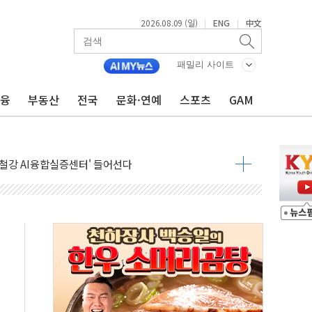
2026.08.09 (일)
ENG
中文
|
|
패밀리 사이트
금융
부동산
전국
문화·연예
스포츠
GAM
.'두천~하당'·'올미골교' 차량 통행 선제 제한
부 작업 중 근로자 1명 숨져
철강 AI융합실증센터' 들어선다
대 숨진 채 발견...경찰, 조사 중
.48%p 차 선두 유지...金 46.01% vs 鄭 44.53%
기 당선...합산득표율 68.63%
해 10대 구속…범행 후 반려견도 죽여
 정청래에 승리…金 48.54% vs 鄭 44.40%
경선 결과...김민석 48.54% 정청래 44.40%
발표...김민석 47.37% 정청래 45.71% 송영길 6.92%
발표...정청래 47.82% 김민석 46.35% 송영길 5.83%