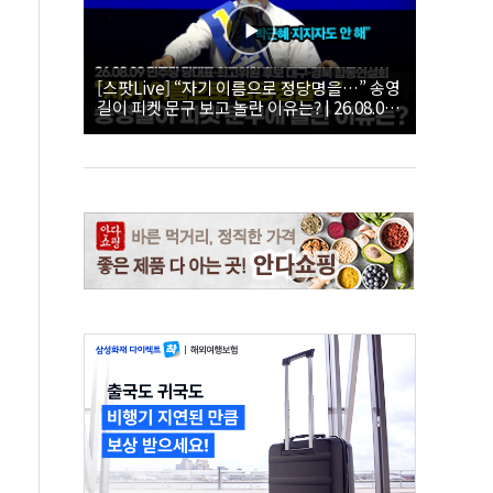
[스팟Live] “자기 이름으로 정당명을…” 송영
길이 피켓 문구 보고 놀란 이유는? | 26.08.09
더불어민주당 당대표·최고위원 후보 대구·경
북 합동연설회