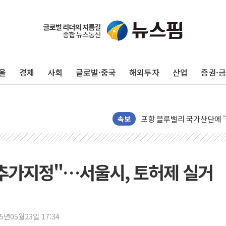
울
경제
사회
글로벌·중국
해외투자
산업
증권·
125mm 폭우 쏟아진 울진..
평택 진위면 공장서 탱크 내
포항 블루밸리 국가산단에 '
상주 낙동강 선착장 하류서 50
속보
[종합] 김민석, 정청래에 누적 1
민주당 경북도당위원장에 오중
인천서 말다툼 중 어머니 살
추가지정"…서울시, 토허제 실거
김민석, 강원·대구·경북 경선서
[속보] 민주, 강원·대구·경북 
[속보] 민주, 경북 경선 결과 
25년05월23일 17:34
[속보] 민주, 대구 경선 결과 