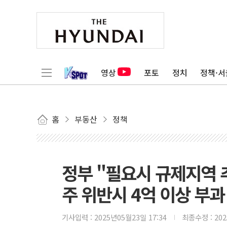
영상
포토
정치
정책·서
홈
부동산
정책
정부 "필요시 규제지역 
주 위반시 4억 이상 부과
기사입력 :
2025년05월23일 17:34
최종수정 :
20