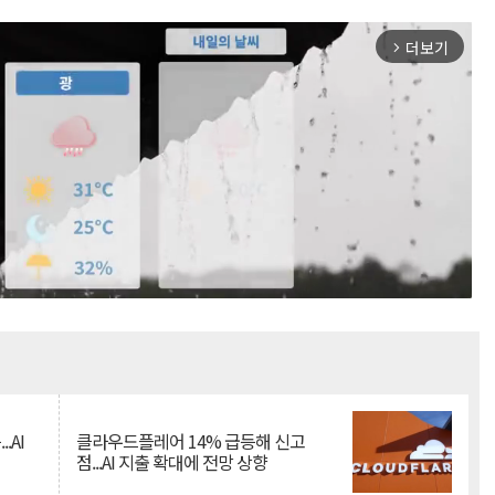
더보기
arrow_forward_ios
Mute
.AI
클라우드플레어 14% 급등해 신고
점...AI 지출 확대에 전망 상향