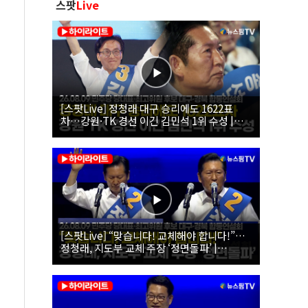
스팟
Live
[스팟Live] 정청래 대구 승리에도 1622표
차…강원·TK 경선 이긴 김민석 1위 수성 |
26.08.09 더불어민주당 당대표·최고위원 후
보 대구·경북 합동연설회
[스팟Live] “맞습니다! 교체해야 합니다!”…
정청래, 지도부 교체 주장 ‘정면돌파’ |
26.08.09 더불어민주당 당대표·최고위원 후
보 대구·경북 합동연설회