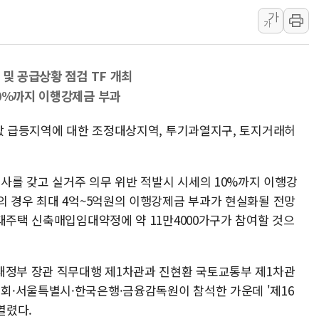
가
[속보] 민주, 강원 경선 결과 
가
정재헌 CEO, SKT 장기고
최태원, 노소영에 9440억
 및 공급상황 점검 TF 개최
하나금융, 명동 소상공인에 
10%까지 이행강제금 부과
인천시 광복절 현수막 '태
병무청, 보충역 전면 손질…
집값 급등지역에 대한 조정대상지역, 투기과열지구, 토지거래허
홈플러스發 대형마트 판매,
윤준병·이해민 의원, '정부
를 갖고 실거주 의무 위반 적발시 시세의 10%까지 이행강
'호우·산사태 주의보' 울진 
의 경우 최대 4억~5억원의 이행강제금 부과가 현실화될 전망
대주택 신축매입임대약정에 약 11만4000가구가 참여할 것으
재정부 장관 직무대행 제1차관과 진현환 국토교통부 제1차관
회·서울특별시·한국은행·금융감독원이 참석한 가운데 '제16
열렸다.