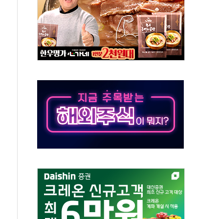
발표...김민석 50.30% 정청래 41.94% 송영길 7.76%
객 400명 맞이…"마음 잇는 시간 되길"
 지급 확정되나…재상고 앞두고 막판 셈법
'행복상자' 전달
극기 거꾸로' 논란…이틀만에 철거
 예술·체육요원 최대 33% 감축
 역대 최대폭 감소한 9.4%↓…유통업계 양극화 심화
 특사'로 콜롬비아 대통령 취임식 참석
시간당 30mm 강한 비...호우 피해 없어