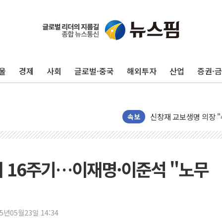
울
경제
사회
글로벌·중국
해외투자
산업
증권·
김민석 "호남과 수도권서
NH농협금융, '경영계획
신창재 교보생명 의장 "
흥국생명, 검사·치료·재
속보
'반도체 독주' 끝나나…
신한카드·홈앤쇼핑, 전
NH농협카드, VVIP 전용
서거 16주기…이재명·이준석 "노무
웰컴저축은행, 전 직원 '1
종합특검, '채상병 사건
황희, '폐버스 주택' 
25년05월23일 14:34
해명 기자회견 하는 조