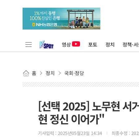
영상
포토
정치
정책·서
홈
정치
국회·정당
[선택 2025] 노무현 
현 정신 이어가"
기사입력 :
2025년05월23일 14:34
최종수정 :
20