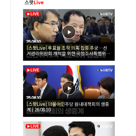
스팟
Live
[스팟Live] 투표율 조작 의혹 집중 추궁…선
거관리위원회 개혁을 위한 국정조사특별위원
회 | 26.08.10
[스팟Live] 더불어민주당 원내대책회의 생중
계 | 26.08.10