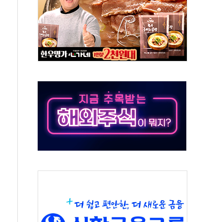
스 전 대표
표 일정' 두고 여야 충돌
범수
, 착한가격업소 이용 활성화 업무협약 체결식
화 업무협약 체결 마친 윤호중-윤석준
만원 웃돈 매매한 2명 검찰 송치
꼬리표 떼고 질주…글로벌 자금 몰린다
매 여성…소방드론이 2시간 만에 찾아냈다
제도 손본다…산불 이재민 주택 침수·이탈에 TF 가동