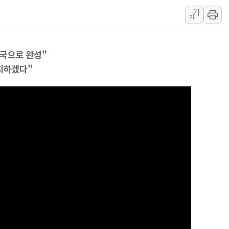
가
발언 나선 조성환 조이웍
가
선관위 국조특위, '재검
대화 나누는 윤상현-서
민국으로 완성"
행정안전부-우아한형제들
정치하겠다"
착한가격업소 이용 활성
전매제한 기간중 8000
유럽 증시, '싸구려' 
산속 헤매던 80대 치
행안부, 임시조립주택 