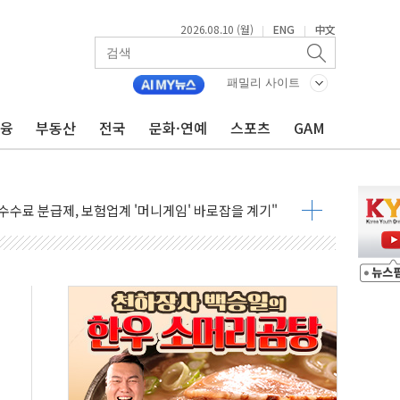
2026.08.10 (월)
ENG
中文
|
|
패밀리 사이트
금융
부동산
전국
문화·연예
스포츠
GAM
 최소한 무승부 이상의 승리 예상...추세상 우위"
 Review' 첫 도입…하반기 전략 점검
수수료 분급제, 보험업계 '머니게임' 바로잡을 계기"
활 한 번에 보장…통합치료 특약 4종 출시
이번 달 非반도체가 더 뛰었다
통시장 활성화 맞손…빅데이터로 성장시장 발굴
 'the Origins' 출시…무제한 포인트 적립
인 1 AI 에이전트' 도입
 관여' 황유성 前방첩사령관 구속영장
논란 대국민사과..."청년 주거문제 엄중함 헤어리지 못해"
성환 조이웍스 전 대표