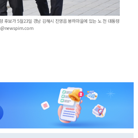
령 후보가 5월23일 경남 김해시 진영읍 봉하마을에 있는 노 전 대통령
e@newspim.com