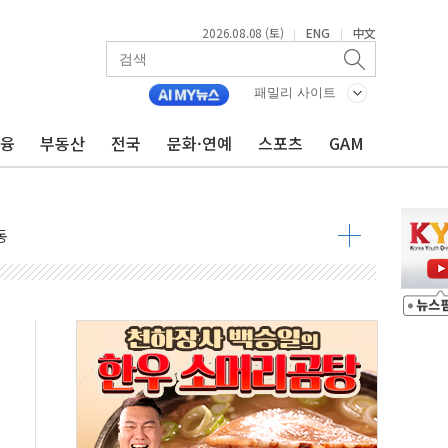
2026.08.08 (토)
ENG
中文
|
|
패밀리 사이트
금융
부동산
전국
문화·연예
스포츠
GAM
속 국정"
 물결
동
 구조
관측
 발효
8도 넘으면 중단