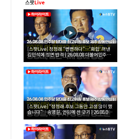
스팟
Live
[스팟Live] 정청래 “뻔뻔하다”…‘화합’ 꺼낸
김민석에 정면 반격 | 26.08.08 더불어민주당
당대표·최고위원 후보 제주 합동연설회
[스팟Live] “정청래 후보 그동안 고생 많이 했
습니다”…송영길, 연임에 선 긋기 | 26.08.08
더불어민주당 당대표·최고위원 후보 제주 합
동연설회