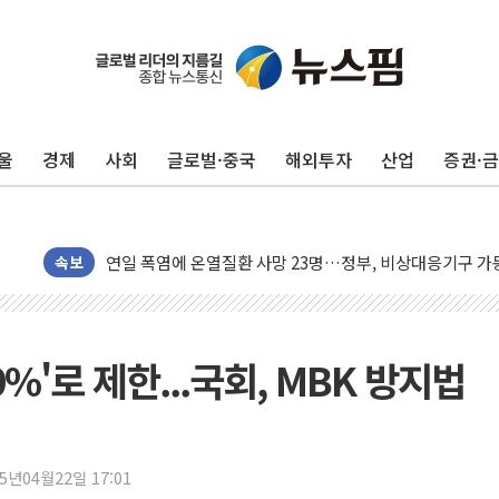
울
경제
사회
글로벌·중국
해외투자
산업
증권·
李대통령, ISA 개편 재검토 지시…與 "적극 환영"·野 "졸
동해중부 전 해상 풍랑주의보…10일까지 최대 3.5m 높은
연일 폭염에 온열질환 사망 23명…정부, 비상대응기구 가
속보
中 전방위 아파트 부양, 수도 베이징도 부동산 규제 철폐
인제 용대리 계곡서 수위 상승으로 피서객 7명 고립…전원
동해시, 11~14일 '별똥별 멍' 운영…페르세우스 유성우 
0%'로 제한...국회, MBK 방지법
강원 중·남부 동해안 시간당 50mm 이상 폭우…호우경보
청양 밭에서 일하던 90대 숨져…온열질환 여부 조사
폭염에 車 운전면허 기능시험 오전 집중 편성…체감온도 3
25년04월22일 17:01
李대통령, 'ISA·주가누르기 방지법' 전면 재검토 지시