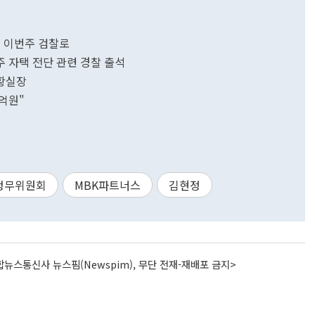
진 이번주 검찰로
 자택 전단 관련 경찰 출석
황실장
억원"
정무위원회
MBK파트너스
김현정
뉴스통신사 뉴스핌(Newspim), 무단 전재-재배포 금지>