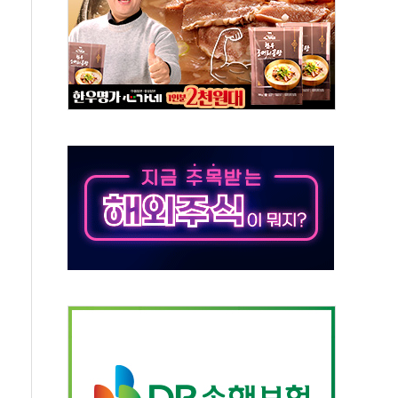
해소될 듯
것"
지대' 우려
타진
청래 '격차 확대'
최고치
 요구
낮아지며 상승… STOXX 600 지수는 나흘 연속 최고치