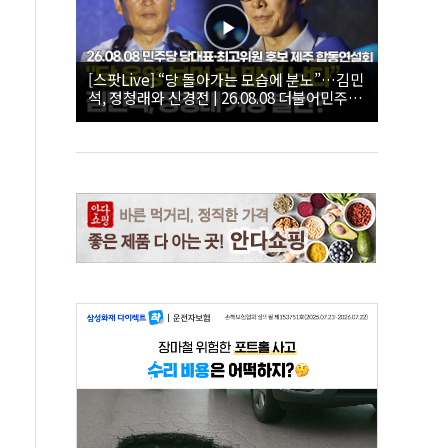
[스팟Live] “당 돌아가는 모습에 분노”…김민
석, 정청래와 신경전 | 26.08.08 더불어민주당
당대표·최고위원 후보 제주 합동연설회