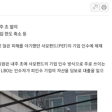
'호우 특보' 경북 울진 시간당 20~30mm 강한 비...가뭄 
가
가
주말 무더위·열대야 지속…내륙 곳곳 소나기
오세훈 "용산공원 주택 검토, 민주당 스스로 원칙 뒤집는 
주 초 발의
충북 주말 무더위 지속…청주·진천 35도, 곳곳 소나기
입 한도 축소 등
10월 보완수사권 폐지·공소청 출범…피해자들 '범죄 사각
한상협, 업계 개인정보 보안 새판 짠다…'자율규제단체' 
로 많은 피해를 야기했던 사모펀드(PEF)의 기업 인수에 제재
민주당, 오늘 제주·인천 경선 발표...김민석 '재역전' vs 정
뉴욕증시, 고용 쇼크에 금리 인상 우려 후퇴…S&P500 
원은 내주 초에 사모펀드의 기업 인수 방식으로 주로 쓰이는
트럼프, 쿡 연준 이사 해임 재추진…"26일까지 의혹 소명"
 LBO는 인수자가 피인수 기업의 자산을 담보로 대출을 일으
유럽증시, 美 고용 예상 밖 부진에 연준 금리 인상 가능성 