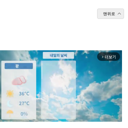
맨위로
더보기
arrow_forward_ios