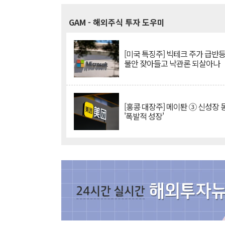
GAM
- 해외주식 투자 도우미
[미국 특징주] 빅테크 주가 급반등..
불안 잦아들고 낙관론 되살아나
[홍콩 대장주] 메이퇀 ③ 신성장
'폭발적 성장'