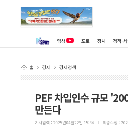
영상
포토
정치
정책·서
홈
경제
경제정책
PEF 차입인수 규모 '20
만든다
기사입력 :
2025년04월22일 15:34
최종수정 :
20