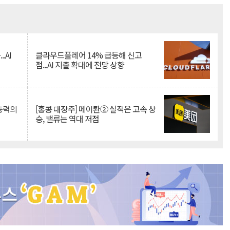
Mute
.AI
클라우드플레어 14% 급등해 신고
점...AI 지출 확대에 전망 상향
 동력의
[홍콩 대장주] 메이퇀② 실적은 고속 상
승, 밸류는 역대 저점