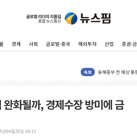
울
경제
사회
글로벌·중국
해외투자
산업
증권·
'화합' 꺼낸 김민석
李대통령, ISA 개편
동해중부 전 해상 풍
연일 폭염에 온열질환
속보
中 전방위 아파트 부
인제 용대리 계곡서 
동해시, 11~14일 
 완화될까, 경제수장 방미에 금
강원 중·남부 동해안
청양 밭에서 일하던 
폭염에 車 운전면허 
25년04월20일 09:15
李대통령, 'ISA·주