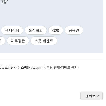
 3강'
관세전쟁
통상협의
G20
금융권
프
재무장관
스콧 베센트
뉴스통신사 뉴스핌(Newspim), 무단 전재-재배포 금지>
맨위로