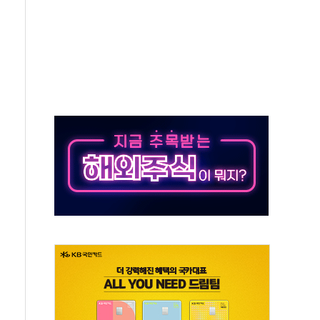
 시간당 20~30mm 강한 비...가뭄 해소될 듯
 지속…내륙 곳곳 소나기
택 검토, 민주당 스스로 원칙 뒤집는 것"
속…청주·진천 35도, 곳곳 소나기
지·공소청 출범…피해자들 '범죄 사각지대' 우려
보 보안 새판 짠다…'자율규제단체' 타진
 경선 발표...김민석 '재역전' vs 정청래 '격차 확대'
에 금리 인상 우려 후퇴…S&P500 최고치
 해임 재추진…"26일까지 의혹 소명" 요구