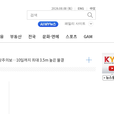
2026.08.08 (토)
ENG
中文
|
|
패밀리 사이트
금융
부동산
전국
문화·연예
스포츠
GAM
에 '뻔뻔' 받아친 정청래…제주 연설서 신경전 고조
 재검토 지시…與 "적극 환영"·野 "졸속 국정"
랑주의보…10일까지 최대 3.5m 높은 물결
 사망 23명…정부, 비상대응기구 가동
양, 수도 베이징도 부동산 규제 철폐
수위 상승으로 피서객 7명 고립…전원 구조
'별똥별 멍' 운영…페르세우스 유성우 관측
 시간당 50mm 이상 폭우…호우경보 발효
90대 숨져…온열질환 여부 조사
기능시험 오전 집중 편성…체감온도 38도 넘으면 중단
가누르기 방지법' 전면 재검토 지시