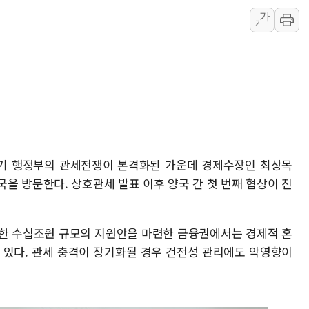
가
'호우 특보' 경북 울진
가
주말 무더위·열대야
오세훈 "용산공원 주
충북 주말 무더위 지
10월 보완수사권 폐
한상협, 업계 개인정
민주당, 오늘 제주·인천
뉴욕증시, 고용 쇼크
 2기 행정부의 관세전쟁이 본격화된 가운데 경제수장인 최상목
을 방문한다. 상호관세 발표 이후 양국 간 첫 번째 협상이 진
트럼프, 쿡 연준 이사
위한 수십조원 규모의 지원안을 마련한 금융권에서는 경제적 혼
 있다. 관세 충격이 장기화될 경우 건전성 관리에도 악영향이