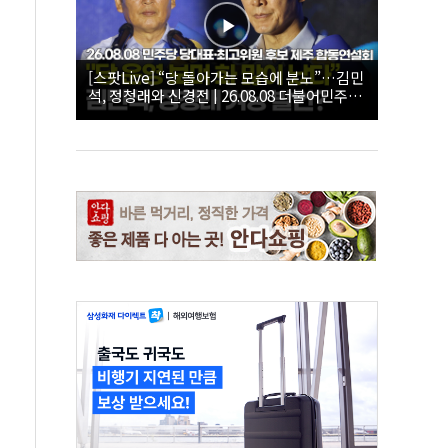
[스팟Live] “당 돌아가는 모습에 분노”…김민
석, 정청래와 신경전 | 26.08.08 더불어민주당
당대표·최고위원 후보 제주 합동연설회