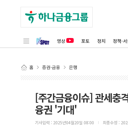
영상
포토
정치
정책·서
홈
증권·금융
은행
[주간금융이슈] 관세충격
융권 '기대'
기사입력 :
2025년04월20일 08:00
최종수정 :
20