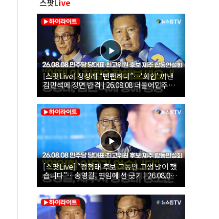
스팟
Live
[스팟Live] 정청래 “뻔뻔하다”…‘화합’ 꺼낸
김민석에 정면 반격 | 26.08.08 더불어민주당
당대표·최고위원 후보 제주 합동연설회
[스팟Live] “정청래 후보 그동안 고생 많이 했
습니다”…송영길, 연임에 선 긋기 | 26.08.08
더불어민주당 당대표·최고위원 후보 제주 합
동연설회