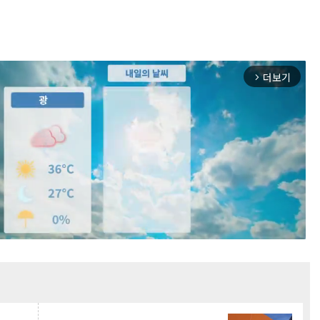
더보기
arrow_forward_ios
Mute