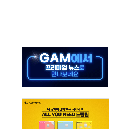
버리지 위험수위…숨은 차입이 더 큰 변수"
대응 1단계 진압 중
야, 경쟁상대 中과 비교해야"
하는 '선봉'의 대민 봉사
미사일 1발 발사… 올해 10번째·42일 만 도발
 새 안보 위기… 반군·마약카르텔이 습득해 전투 활용
어선 구조
무해한 표면 부식 물질"
분만에 진화...외국인 노동자 숨져