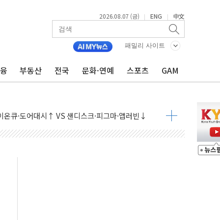
2026.08.07 (금)
ENG
中文
|
|
패밀리 사이트
 상승… "2분기 기업 순이익 21% 증가" 전망
금융
부동산
전국
문화·연예
스포츠
GAM
 나토 회원국 공격 검토… 거짓 깃발 작전"
재회…로봇·AI 데이터센터·모빌리티 구체화
·아이온큐·도어대시↑ VS 샌디스크·피그마·앱러빈↓
 반대…상법·자본시장법 개정 논의"
 차익실현 속 혼조세...웨스턴디지털·샌디스크↓
에 긴급 안보 점검회의
호르무즈 재개방 기대에 강세
조까지, 상승...호실적 보고 기업 상승세 뚜렷
인 '사파리' 공격… 시민들 공포감 극대화 전략
' 임시 주총 기대감에 홀로 상한가…마진 잔액은 사상 최고