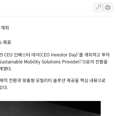
'월가의 황제' 다이먼 "금융시장 레
가
가
양주 섬유염색공장서 화재 1명 중상…
김정관 산업부 장관 "주 52시간 손봐
해군 1함대 창설 80주년…지역과 함께
 개최
[3보] 북, 원산서 동해로 단거리 탄도
% 목표
우크라 드론 전술, 중남미 콜롬비아에
동해해경, 독도 해상서 부유물 감긴 
5 CEO 인베스터 데이(CEO Investor Day)'를 개최하고 투자
주한미군 "오산기지 누출, 백린 아닌 
able Mobility Solutions Provider)'으로의 전환을
구미 폐염산처리업체서 불 2시간30여
개했다.
 선제적 전환과 맞춤형 모빌리티 솔루션 제공을 핵심 내용으로
있다.