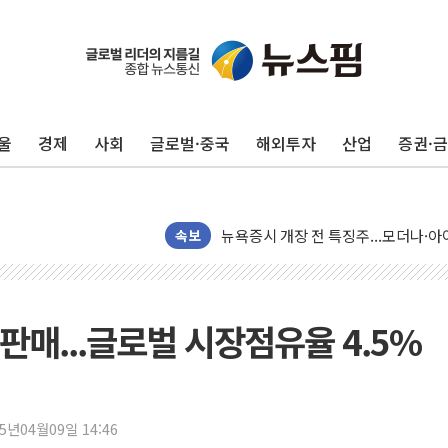
유럽증시, 견조한 실적 소화하며 대부분
울
경제
사회
글로벌·중국
해외투자
산업
증권·
리투아니아 국방 "러, 우크라 드론으로
구광모, 내주 실리콘밸리서 젠슨 황 
뉴욕증시 개장 전 특징주...모더나
속보
김정관 장관 "영업이익 N% 성과급
뉴욕증시 프리뷰, 미 주가선물 AI주
청와대, 북한 단거리 탄도미사일 발사
대 판매...글로벌 시장점유율 4.5%
금값 7주 만에 최고…美 고용 둔화·
[인도증시] 중동 긴장 완화에 실적 호
러, 1인칭시점 드론으로 우크라 민간
25년04월09일 14:46
[베트남 증시] 지수 하락 속 'DGC