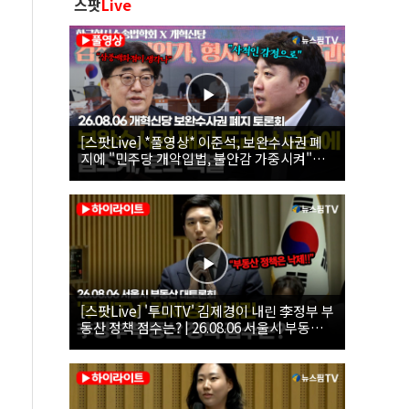
스팟
Live
[스팟Live] *풀영상* 이준석, 보완수사권 폐
지에 "민주당 개악입법, 불안감 가중시켜"｜
26.08.06 개혁신당 보완수사권 폐지 토론회
[스팟Live] '투미TV' 김제경이 내린 李정부 부
동산 정책 점수는? | 26.08.06 서울시 부동산
대토론회