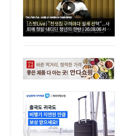
[스팟Live] "전셋집 구하려다 월세 선택"...사
회에 첫발 내디딘 청년의 한탄 | 26.08.06 서울
시 부동산 대토론회