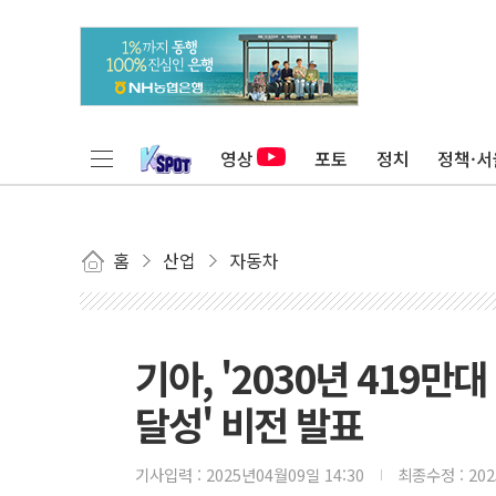
영상
포토
정치
정책·서
홈
산업
자동차
기아, '2030년 419만
달성' 비전 발표
기사입력 :
2025년04월09일 14:30
최종수정 :
20