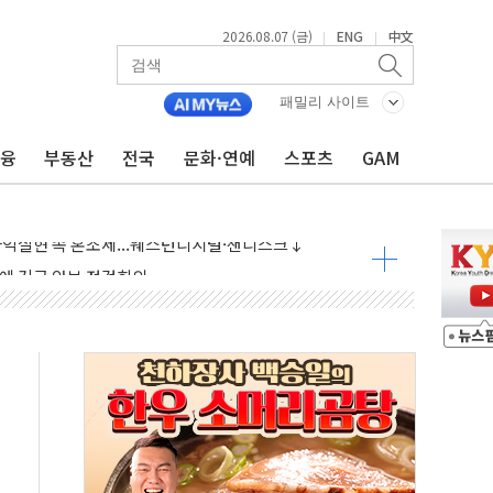
2026.08.07 (금)
ENG
中文
|
|
 상승… "2분기 기업 순이익 21% 증가" 전망
 나토 회원국 공격 검토… 거짓 깃발 작전"
패밀리 사이트
재회…로봇·AI 데이터센터·모빌리티 구체화
금융
부동산
전국
문화·연예
스포츠
GAM
·아이온큐·도어대시↑ VS 샌디스크·피그마·앱러빈↓
 반대…상법·자본시장법 개정 논의"
 차익실현 속 혼조세...웨스턴디지털·샌디스크↓
에 긴급 안보 점검회의
호르무즈 재개방 기대에 강세
조까지, 상승...호실적 보고 기업 상승세 뚜렷
인 '사파리' 공격… 시민들 공포감 극대화 전략
' 임시 주총 기대감에 홀로 상한가…마진 잔액은 사상 최고
버리지 위험수위…숨은 차입이 더 큰 변수"
대응 1단계 진압 중
야, 경쟁상대 中과 비교해야"