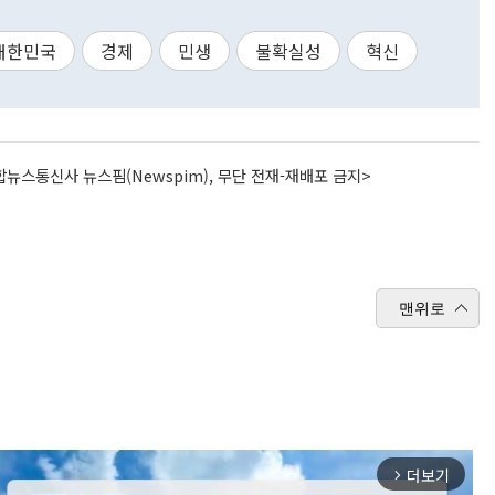
대한민국
경제
민생
불확실성
혁신
뉴스통신사 뉴스핌(Newspim), 무단 전재-재배포 금지>
맨위로
더보기
arrow_forward_ios