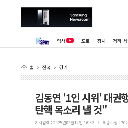
영상
포토
정치
정책·서
홈
전국
경기
김동연 '1인 시위' 대
탄핵 목소리 낼 것"
기사입력 :
2025년03월14일 16:52
최종수정 :
20