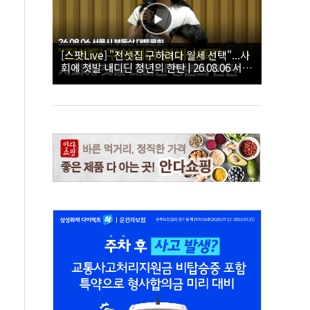
[스팟Live] "전셋집 구하려다 월세 선택"...사
회에 첫발 내디딘 청년의 한탄 | 26.08.06 서울
시 부동산 대토론회