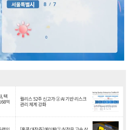
Mute
, 텍
퀄리스 52주 신고가 ② AI 기반 리스크
168억
관리 체계 강화
 동력의
[홍콩 대장주] 메이퇀② 실적은 고속 상