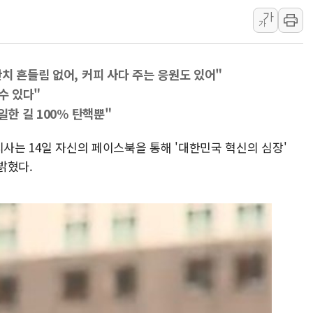
가
해군 1함대 창설 80주년…지역과 함께
가
[3보] 북, 원산서 동해로 단거리 탄도
우크라 드론 전술, 중남미 콜롬비아에
치 흔들림 없어, 커피 사다 주는 응원도 있어"
동해해경, 독도 해상서 부유물 감긴 
수 있다"
주한미군 "오산기지 누출, 백린 아닌 
일한 길 100% 탄핵뿐"
구미 폐염산처리업체서 불 2시간30여
지사는 14일 자신의 페이스북을 통해 '대한민국 혁신의 심장'
밝혔다.