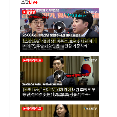
스팟
Live
[스팟Live] *풀영상* 이준석, 보완수사권 폐
지에 "민주당 개악입법, 불안감 가중시켜"｜
26.08.06 개혁신당 보완수사권 폐지 토론회
[스팟Live] '투미TV' 김제경이 내린 李정부 부
동산 정책 점수는? | 26.08.06 서울시 부동산
대토론회