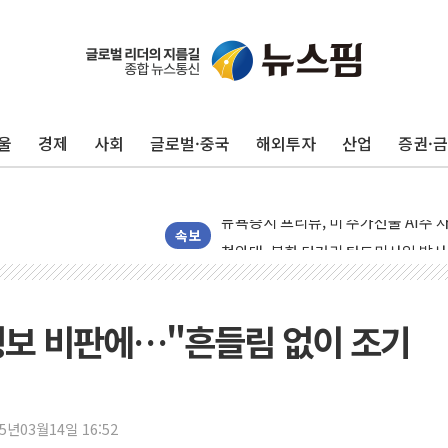
유럽증시, 견조한 실적 소화하며 대부분
리투아니아 국방 "러, 우크라 드론으로
구광모, 내주 실리콘밸리서 젠슨 황 
울
경제
사회
글로벌·중국
해외투자
산업
증권·
뉴욕증시 개장 전 특징주...모더나
김정관 장관 "영업이익 N% 성과급
뉴욕증시 프리뷰, 미 주가선물 AI주
청와대, 북한 단거리 탄도미사일 발사
속보
금값 7주 만에 최고…美 고용 둔화·
[인도증시] 중동 긴장 완화에 실적 호
러, 1인칭시점 드론으로 우크라 민간
권행보 비판에…"흔들림 없이 조기
[베트남 증시] 지수 하락 속 'DGC
'월가의 황제' 다이먼 "금융시장 레
양주 섬유염색공장서 화재 1명 중상…
25년03월14일 16:52
김정관 산업부 장관 "주 52시간 손봐