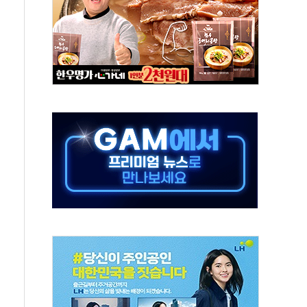
하는 '선봉'의 대민 봉사
미사일 1발 발사… 올해 10번째·42일 만 도발
 새 안보 위기… 반군·마약카르텔이 습득해 전투 활용
어선 구조
무해한 표면 부식 물질"
분만에 진화...외국인 노동자 숨져