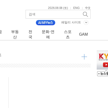
2026.08.08 (토)
ENG
中文
|
|
"
패밀리 사이트
금
부동
전
문화·연
스포
GAM
산
국
예
츠
조
 넘으면 중단
 듯