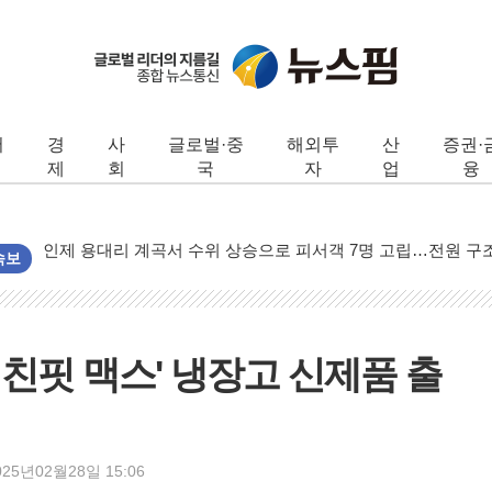
李대통령, ISA 개편 재검토 지시…與 "적극 환영"·野 "졸속 국정
동해중부 전 해상 풍랑주의보…10일까지 최대 3.5m 높은 물결
서
경
사
글로벌·중
해외투
산
증권·
연일 폭염에 온열질환 사망 23명…정부, 비상대응기구 가동
제
회
국
자
업
융
中 전방위 아파트 부양, 수도 베이징도 부동산 규제 철폐
인제 용대리 계곡서 수위 상승으로 피서객 7명 고립…전원 구
동해시, 11~14일 '별똥별 멍' 운영…페르세우스 유성우 관측
속보
강원 중·남부 동해안 시간당 50mm 이상 폭우…호우경보 발효
청양 밭에서 일하던 90대 숨져…온열질환 여부 조사
폭염에 車 운전면허 기능시험 오전 집중 편성…체감온도 38도
키친핏 맥스' 냉장고 신제품 출
李대통령, 'ISA·주가누르기 방지법' 전면 재검토 지시
'호우 특보' 경북 울진 시간당 20~30mm 강한 비...가뭄 해소될
주말 무더위·열대야 지속…내륙 곳곳 소나기
025년02월28일 15:06
오세훈 "용산공원 주택 검토, 민주당 스스로 원칙 뒤집는 것"