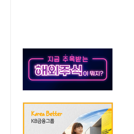
 우려
'격차 확대'
며 상승… STOXX 600 지수는 나흘 연속 최고치