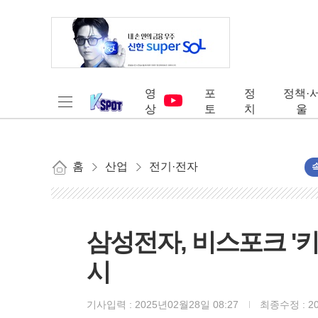
영
포
정
정책·
상
토
치
울
홈
산업
전기·전자
삼성전자, 비스포크 '
시
기사입력 :
2025년02월28일 08:27
최종수정 :
2