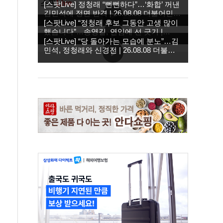
스팟
Live
[스팟Live] 정청래 “뻔뻔하다”…‘화합’ 꺼낸
김민석에 정면 반격 | 26.08.08 더불어민주
당 당대표·최고위원 후보 제주 합동연설회
[스팟Live] “정청래 후보 그동안 고생 많이
했습니다”…송영길, 연임에 선 긋기 |
26.08.08 더불어민주당 당대표·최고위원
[스팟Live] “당 돌아가는 모습에 분노”…김
후보 제주 합동연설회
민석, 정청래와 신경전 | 26.08.08 더불어
민주당 당대표·최고위원 후보 제주 합동연
설회