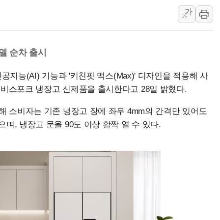
가
충북 주말 무더위 지속…청주·진천 35도, 곳곳 소나기
가
10월 보완수사권 폐지·공소청 출범…피해자들 '범죄 사각지대'
한상협, 업계 개인정보 보안 새판 짠다…'자율규제단체' 타진
모델 순차 출시
민주당, 오늘 제주·인천 경선 발표...김민석 '재역전' vs 정청래 
뉴욕증시, 고용 쇼크에 금리 인상 우려 후퇴…S&P500 최고치
지능(AI) 기능과 '키친핏 맥스(Max)' 디자인을 적용해 사
트럼프, 쿡 연준 이사 해임 재추진…"26일까지 의혹 소명" 요구
 비스포크 냉장고 신제품을 출시한다고 28일 밝혔다.
유럽증시, 美 고용 예상 밖 부진에 연준 금리 인상 가능성 낮아지
해 소비자는 기존 냉장고 장에 좌우 4mm의 간격만 있어도
, 냉장고 문을 90도 이상 활짝 열 수 있다.