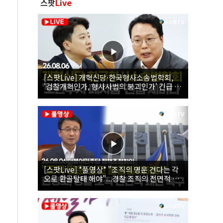
스팟
Live
[스팟Live] 개혁신당·한국형사소송법학회,
'검찰개혁인가, 형사사법의 붕괴인가' 긴급 세
미나｜26.08.06
[스팟Live] *풀영상* "조직의 명운 건다는 각
오로 환골탈태 해야"...경찰 조직의 전면적 쇄
신 촉구한 한병도 | 26.08.06 더불어민주당 정
책조정회의