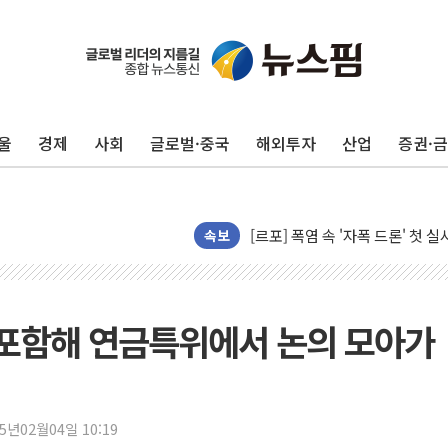
울
경제
사회
글로벌·중국
해외투자
산업
증권·
[AI 카드뉴스] 어린이집·유치원
운수업·기업활동 '원스톱'으로..
[르포] 폭염 속 '자폭 드론' 첫
속보
공정위 "국고채 PD 15곳, 관행
중소기업 기술자료 중국 계열사에
정부, 한화오션·에코프로비엠 등 
 포함해 연금특위에서 논의 모아가
국표원, 해외직구 물놀이기구·유아
쉐이크쉑, 남양주 현대아울렛에 
정부혁신 우수사례 세계에 알린다
25년02월04일 10:19
부모가 정부24에서 자녀 출입국