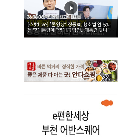
[스팟Live] *풀영상* 장동혁, 형소법 안 봤다
는 李대통령에 "역대급 망언...대통령 맞나"｜
26.08.06 국민의힘 최고위원회의