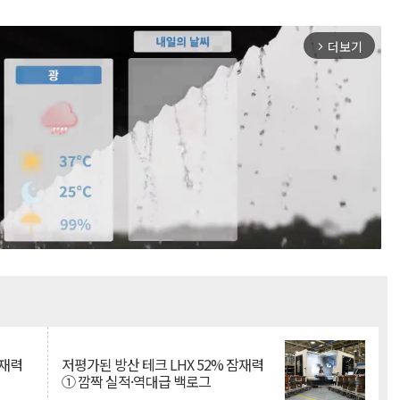
더보기
arrow_forward_ios
Mute
잠재력
저평가된 방산 테크 LHX 52% 잠재력
① 깜짝 실적·역대급 백로그