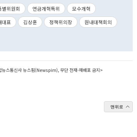
특별위원회
연금개혁특위
모수개혁
내대표
김상훈
정책위의장
원내대책회의
뉴스통신사 뉴스핌(Newspim), 무단 전재-재배포 금지>
맨위로