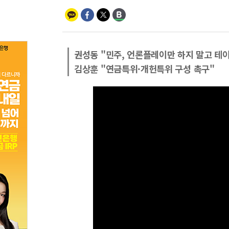
권성동 "민주, 언론플레이만 하지 말고 테
김상훈 "연금특위·개헌특위 구성 촉구"