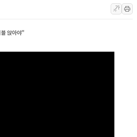
가
소방청, 전국 시·도 구급과장 
가
'달라진 임신·출산·육아 지원 
정청래 "2차 TV토론으로 게임 
이블 앉아야"
윤상현, 사관학교 통합 비판…"
펄어비스, 붉은사막 영상 콘테스트
현대리바트, '2026 코리아빌드
[K메이커] 코셔에서 할랄까지…대
[특징주] 비철금속 업종 11% 
흥국자산운용, 코스닥 성장주 담
외국인 돌아왔지만 …'삼전·하이