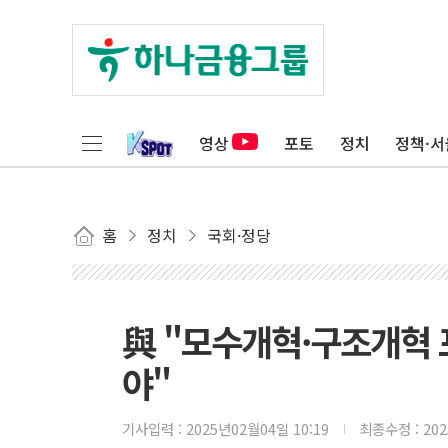
영상
포토
정치
정책·서
홈
정치
국회·정당
與 "모수개혁·구조개혁
야"
기사입력 :
2025년02월04일 10:19
최종수정 :
20