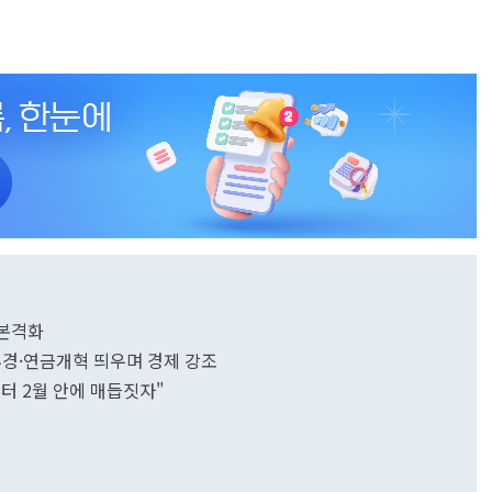
 본격화
.추경·연금개혁 띄우며 경제 강조
터 2월 안에 매듭짓자"