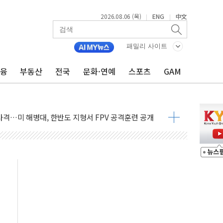
2026.08.06 (목)
ENG
中文
|
|
패밀리 사이트
금융
부동산
전국
문화·연예
스포츠
GAM
 비상! 수족구병이 다시 유행합니다.
.데이터처, 기업 3만1000곳 경제통계조사
 실사격…미 해병대, 한반도 지형서 FPV 공격훈련 공개
 아닌 담합…76조2000억 입찰 영향"
 넘긴 세라젬…공정위 과징금 4억3200만원
'슈퍼을' 5곳 선정...소부장 핵심기업 추가 육성
용품 등 94개 제품 안전기준 '부적합'
'다산점' 열어
…식약처 AI 심사·소방청 119안심콜 영문 영상 제작
증명서 발급…7일부터 온라인 대리 신청 가능