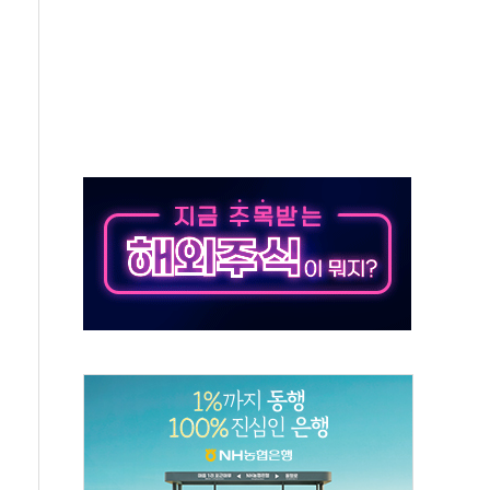
회의…중증환자 이송체계 전국 확대 점검
한눈에'…인사처, 공무원 인사제도 안내서 발간
끝…김민석, 신천지 허위신고에 배신 사과 안 해"
국방개혁은 정치적 감정 따라 추진해선 안 돼"
 '비욘드 디 어비스' 수상작 발표
위크' 참가…리모델링 상담 제공
상, 종가가 넘은 건 국경 아닌 '식문화 장벽'
급등…구리 가격 상승 전망 부각
은 채권혼합 펀드 2종 출시
닉스'는 사고 급등주는 팔았다