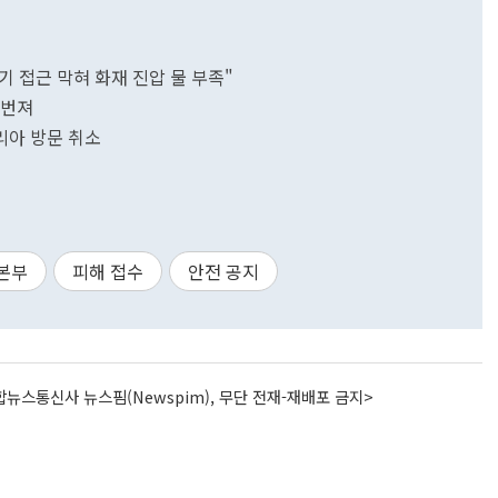
"헬기 접근 막혀 화재 진압 물 부족"
 번져
탈리아 방문 취소
본부
피해 접수
안전 공지
뉴스통신사 뉴스핌(Newspim), 무단 전재-재배포 금지>