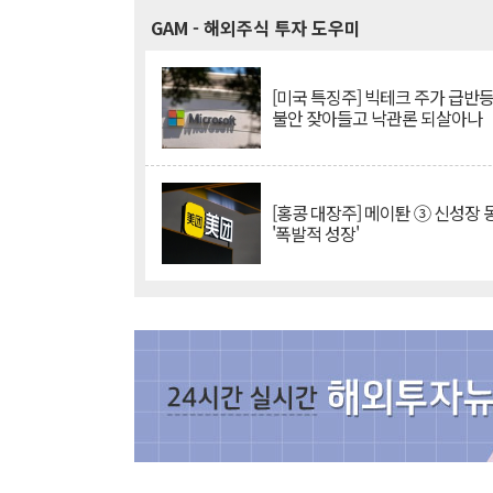
GAM
- 해외주식 투자 도우미
[미국 특징주] 빅테크 주가 급반등..
불안 잦아들고 낙관론 되살아나
[홍콩 대장주] 메이퇀 ③ 신성장
'폭발적 성장'