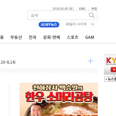
2026.08.08 (토)
ENG
中文
|
|
패밀리 사이트
금융
부동산
전국
문화·연예
스포츠
GAM
표...김민석 45.09% 정청래 43.27% 송영길 11.63%
표...김민석 52.64% 정청래 39.89% 송영길 7.47%
0~8.14)
…공습 한계·탄약 부족 현실화
50㎜ 폭우…강원 동해안 강한 비 이어져
 환경미화원 수거차에 치여 사망
동…60대 남성 2명 숨져
보는 일 없게"…'결혼 페널티' 22개 과제 손본다
터보트 전복…1명 사망·1명 실종
의 날 참석..."국제적 시민 연대로 목소리 내야"