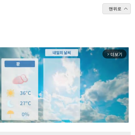
맨위로
더보기
arrow_forward_ios