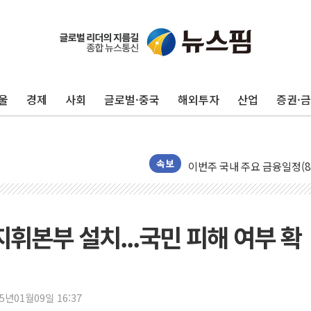
울
경제
사회
글로벌·중국
해외투자
산업
증권·
[속보] 민주, 인천 경선 결과 발
[속보] 민주, 제주 경선 결과 발
이번주 국내 주요 금융일정(8.1
속보
美, 이란전 출구전략 만지작
강릉·동해·삼척 시간당 최대 
폐기물 수거하다 참변…60대
지휘본부 설치...국민 피해 여부 확
서울 중랑구 주택가서 흉기 난
李대통령 "결혼 때문에 손해 
여수 오동도 인근 해상서 모
25년01월09일 16:37
추미애, '위안부' 피해자 기림