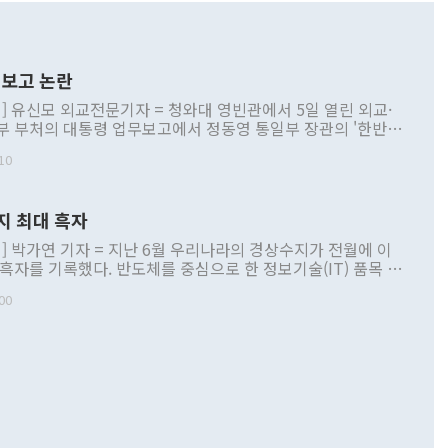
보고 논란
] 유신모 외교전문기자 = 청와대 영빈관에서 5일 열린 외교·
부 부처의 대통령 업무보고에서 정동영 통일부 장관의 '한반도
 구상'과 업무보고 발언이 논란을 빚고 있다. 이날 정 장관의
10
정부 내 조율을 거치지 않은 사안을 정책으로 추진하겠다고 공
는가 하면 사실 관계에 맞지 않은 설명도 있었다. 이재명 대통
로 신중을 기해 달라고 경고했고, 조현 외교부 장관은 '이상
지 최대 흑자
 근거한 비현실적 구상'이라는 비판을 내놨다. 그동안 정 장
책 관련 발언이 물의를 빚은 적은 여러 번 있지만 대통령과 유
] 박가연 기자 = 지난 6월 우리나라의 경상수지가 전월에 이
이 공개적으로 부정적 입장을 표명한 것은 이례적이다. 정 장
 흑자를 기록했다. 반도체를 중심으로 한 정보기술(IT) 품목 수
대북 접근법과 월권을 제어해야 한다는 목소리도 높아지고 있
간 상품수출이 처음으로 1000억달러를 넘어선 영향이다. [자
00
 따르
기자간담회를 하고 있다. [사진=통일부] 2026.07.23 ◆통일
 경상수지는 497억3000만달러 흑자로 집계됐다. 전월(386억
 넘어선 주장 정 장관은 이날 업무보고에서 '한반도 평화공존
)에 이어 두 달 연속 월간 기준 역대 최대 기록을 갈아치웠다.
 설명하면서 이재명 정부 2년차 핵심 과제로 상호 존중·평화
해 상반기 누적 경상수지 흑자는 1910억1000만달러를 기록
·핵 없는 한반도 등 3대 기본 방향을 제시했다. 정 장관은 "대
지 흑자를 견인한 것은 상품수지다. 6월 상품수지는 478억
언어는 멈춰야 한다"면서 주적 용어 대체를 주장했다. 지난 25
 흑자를 기록하며 전월에 이어 역대 최대를 다시 썼다. 국제수
D(완전하고 검증가능하며 되돌릴 수 없는 비핵화) 구도는 이미
수출은 1123억7000만달러로 전년 동월 대비 84.5% 증가하
했다. 또 "현 시점에서 흘러간 선(先)비핵화만 되뇌는 것은
 처음으로 1000억달러를 넘어섰다. 상품수입은 644억8000만