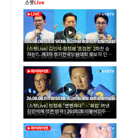
스팟
Live
[스팟Live] 김민석·정청래 ‘초접전’ 2차전 승
자는?...제3차 정기전국당원대회 후보자 인천
합동연설회 생중계 | 26.08.08
[스팟Live] 정청래 “뻔뻔하다”…‘화합’ 꺼낸
김민석에 정면 반격 | 26.08.08 더불어민주당
당대표·최고위원 후보 제주 합동연설회