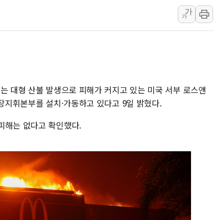
가
인천 선재도 갯벌서 해루질 중
가
인천서 말다툼 중 어머니 흉기
'화합' 꺼낸 김민석에 '뻔뻔
李대통령, ISA 개편 재검토 
동해중부 전 해상 풍랑주의보…
연일 폭염에 온열질환 사망 
부는 대형 산불 발생으로 피해가 커지고 있는 미국 서부 로스앤
中 전방위 아파트 부양, 수도
현장지휘본부를 설치·가동하고 있다고 9일 밝혔다.
인제 용대리 계곡서 수위 상
피해는 없다고 확인했다.
동해시, 11~14일 '별똥별
강원 중·남부 동해안 시간당