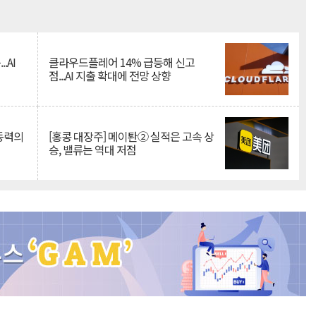
Mute
.AI
클라우드플레어 14% 급등해 신고
점...AI 지출 확대에 전망 상향
 동력의
[홍콩 대장주] 메이퇀② 실적은 고속 상
승, 밸류는 역대 저점