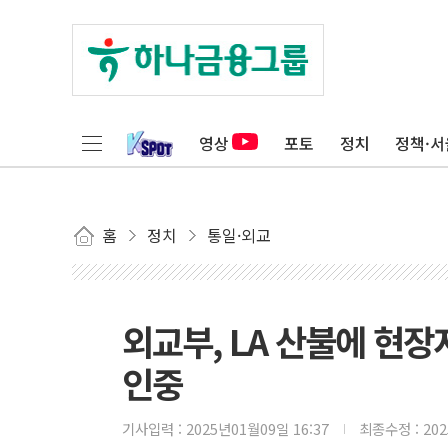
영상
포토
정치
정책·서
홈
정치
통일·외교
외교부, LA 산불에 현장
인중
기사입력 :
2025년01월09일 16:37
최종수정 :
20