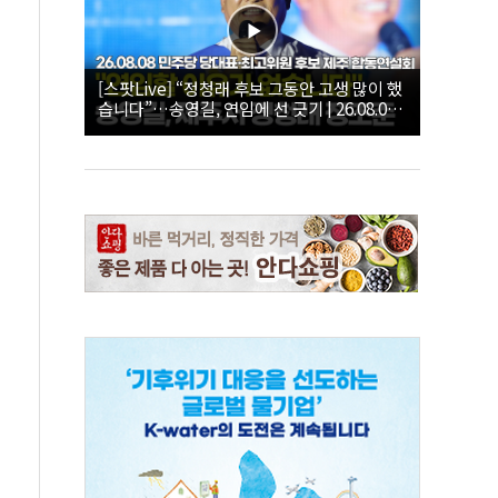
[스팟Live] “정청래 후보 그동안 고생 많이 했
습니다”…송영길, 연임에 선 긋기 | 26.08.08
더불어민주당 당대표·최고위원 후보 제주 합
동연설회