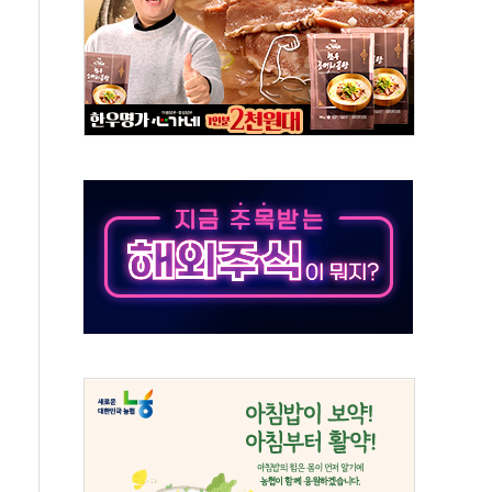
 실종 60대 나흘만에 숨진 채 발견
 살해 10대 아들 체포
' 받아친 정청래…제주 연설서 신경전 고조
지시…與 "적극 환영"·野 "졸속 국정"
10일까지 최대 3.5m 높은 물결
23명…정부, 비상대응기구 가동
 베이징도 부동산 규제 철폐
승으로 피서객 7명 고립…전원 구조
 멍' 운영…페르세우스 유성우 관측
 50mm 이상 폭우…호우경보 발효