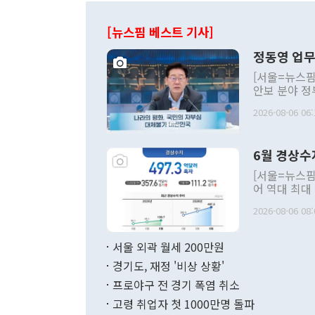
[뉴스핌 베스트 기사]
정동영 업무
[서울=뉴스핌
안보 분야 정
평화공존 발전
2026-08-06 06:
발언 중에는 
언한 것이 있
령은 공개적으
6월 경상수
주의적 희망에
관의 대북 정
[서울=뉴스핌
관 부처 장관
어 역대 최대
관의 무리한 
출 호조로 월
다. [정동영 통일부 장관이 지난달 23일 오후 서울 종로구 정부서울청사에
2026-08-06 08:
료=한국은행] 한국은행이 6일 발표한 '2026년 6월 국제수지(잠정)'에
서 취임 1주년 
면 지난 6월
부 장관 권한
1000만달러
서울 외곽 월세 200만원
발전 구상'을
이에 따라 올
적 갈등 해결
경기도, 재정 '비상 상황'
했다. 경상수
결과 혐오의 
9000만달러
프로야구 전 경기 폭염 취소
년간의 CVI
지 기준 상품
고령 취업자 첫 1000만명 돌파
무너졌다고도 
며 월간 기준