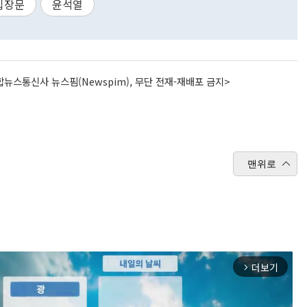
입장문
윤석열
뉴스통신사 뉴스핌(Newspim), 무단 전재-재배포 금지>
맨위로
더보기
arrow_forward_ios