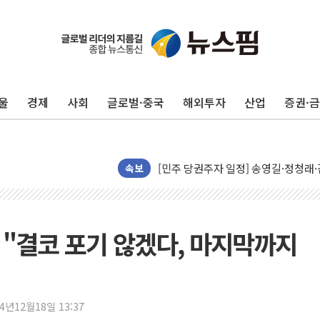
울
경제
사회
글로벌·중국
해외투자
산업
증권·
뉴욕증시, 유가·금리 부담에 하락…다
이란, 오만과 호르무즈 해협 재개방 합
[민주 당권주자 일정] 송영길·정청래·김
李대통령, 오늘 부동산 정책 점검 2
속보
[오늘의 정치일정] 8월 7일(금)
[오늘의 국회일정] 상임위·세미나·기자
이란, 美·이스라엘 선박 호르무즈 통항
 "결코 포기 않겠다, 마지막까지
유럽증시, 견조한 실적 소화하며 대부분
리투아니아 국방 "러, 우크라 드론으로
구광모, 내주 실리콘밸리서 젠슨 황 
24년12월18일 13:37
뉴욕증시 개장 전 특징주...모더나