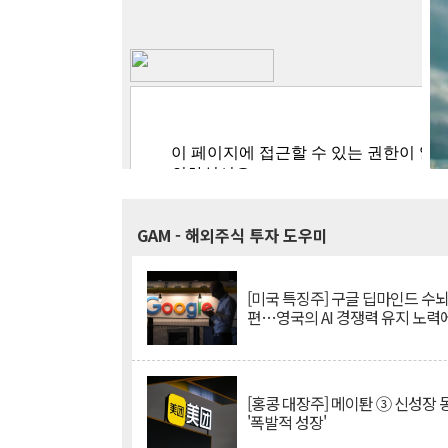
GAM
- 해외주식 투자 도우미
[미국 특징주] 구글 딥마인드 수
편…영국의 AI 경쟁력 유지 노력
[홍콩 대장주] 메이퇀 ③ 신성장
'폭발적 성장'