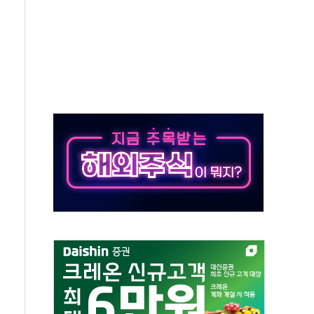
 반대…상법·자본시장법 개정 논의"
 차익실현 속 혼조세...웨스턴디지털·샌디스크↓
에 긴급 안보 점검회의
호르무즈 재개방 기대에 강세
조까지, 상승...호실적 보고 기업 상승세 뚜렷
인 '사파리' 공격… 시민들 공포감 극대화 전략
' 임시 주총 기대감에 홀로 상한가…마진 잔액은 사상 최고
버리지 위험수위…숨은 차입이 더 큰 변수"
대응 1단계 진압 중