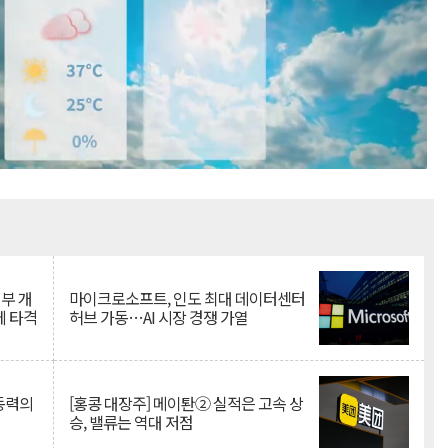
Mute
뇌부 개
마이크로소프트, 인도 최대 데이터센터
에 타격
허브 가동…AI 시장 경쟁 가열
 동력의
[홍콩 대장주] 메이퇀② 실적은 고속 상
승, 밸류는 역대 저점