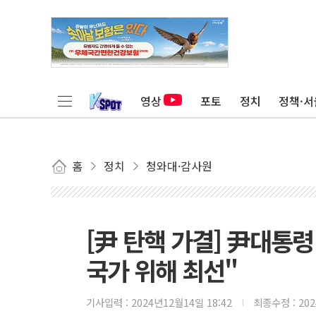
영상
포토
정치
정책·서
홈
정치
청와대·감사원
[尹 탄핵 가결] 尹대통령
국가 위해 최선"
기사입력 :
2024년12월14일 18:42
최종수정 :
20