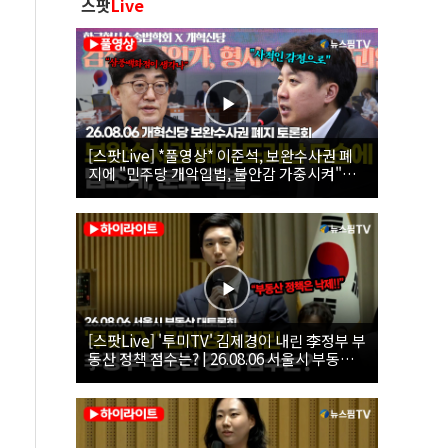
스팟
Live
[스팟Live] *풀영상* 이준석, 보완수사권 폐
지에 "민주당 개악입법, 불안감 가중시켜"｜
26.08.06 개혁신당 보완수사권 폐지 토론회
[스팟Live] '투미TV' 김제경이 내린 李정부 부
동산 정책 점수는? | 26.08.06 서울시 부동산
대토론회