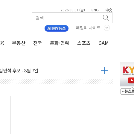
2026.08.07 (금)
ENG
中文
|
|
패밀리 사이트
금융
부동산
전국
문화·연예
스포츠
GAM
우 5거래일 랠리 '마침표'
의 막바지.."美와 직접 협상 없어"
민석 후보 - 8월 7일
차 회의…주택 공급 대책 막바지 조율할 듯
회견·주요 정당 - 8월 7일
 제한 추진…美 "통행 막을 권한 없어"
 상승… "2분기 기업 순이익 21% 증가" 전망
 나토 회원국 공격 검토… 거짓 깃발 작전"
재회…로봇·AI 데이터센터·모빌리티 구체화
·아이온큐·도어대시↑ VS 샌디스크·피그마·앱러빈↓