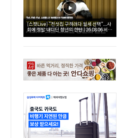
[스팟Live] "전셋집 구하려다 월세 선택"...사
회에 첫발 내디딘 청년의 한탄 | 26.08.06 서울
시 부동산 대토론회