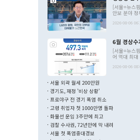
[서울=뉴스핌
안보 분야 정
평화공존 발전
2026-08-06 06:
발언 중에는 
언한 것이 있
령은 공개적으
6월 경상수
주의적 희망에
관의 대북 정
[서울=뉴스핌
관 부처 장관
어 역대 최대
관의 무리한 
출 호조로 월
다. [정동영 통일부 장관이 지난달 23일 오후 서울 종로구 정부서울청사에
2026-08-06 08:
료=한국은행] 한국은행이 6일 발표한 '2026년 6월 국제수지(잠정)'에
서 취임 1주년 
면 지난 6월
부 장관 권한
1000만달러
서울 외곽 월세 200만원
발전 구상'을
이에 따라 올
적 갈등 해결
경기도, 재정 '비상 상황'
했다. 경상수
결과 혐오의 
9000만달러
프로야구 전 경기 폭염 취소
년간의 CVI
지 기준 상품
고령 취업자 첫 1000만명 돌파
무너졌다고도 
며 월간 기준
현실을 바꾸는
달러로 38.
화물선 운임 3주만에 최고
를 평화 체제
196.9% 급
검찰 수사권, 72년만에 막 내려
함께 4자 대
수출은 160
지만 이 대통
서울 첫 폭염중대경보
(18.6%) 
화공존 정책이
했다. 통관 기