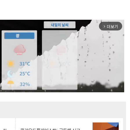
더보기
arrow_forward_ios
Mute