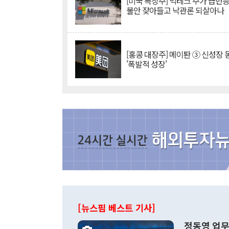
[미국 특징주] 빅테크 주가 급반등..
불안 잦아들고 낙관론 되살아나
[홍콩 대장주] 메이퇀 ③ 신성장
'폭발적 성장'
[뉴스핌 베스트 기사]
정동영 업무