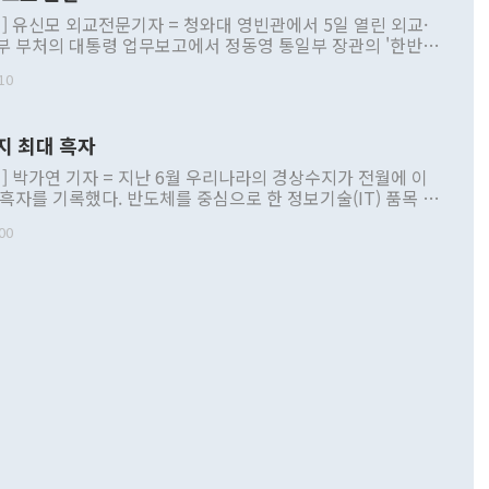
] 유신모 외교전문기자 = 청와대 영빈관에서 5일 열린 외교·
부 부처의 대통령 업무보고에서 정동영 통일부 장관의 '한반도
 구상'과 업무보고 발언이 논란을 빚고 있다. 이날 정 장관의
10
정부 내 조율을 거치지 않은 사안을 정책으로 추진하겠다고 공
는가 하면 사실 관계에 맞지 않은 설명도 있었다. 이재명 대통
로 신중을 기해 달라고 경고했고, 조현 외교부 장관은 '이상
지 최대 흑자
 근거한 비현실적 구상'이라는 비판을 내놨다. 그동안 정 장
책 관련 발언이 물의를 빚은 적은 여러 번 있지만 대통령과 유
] 박가연 기자 = 지난 6월 우리나라의 경상수지가 전월에 이
이 공개적으로 부정적 입장을 표명한 것은 이례적이다. 정 장
 흑자를 기록했다. 반도체를 중심으로 한 정보기술(IT) 품목 수
대북 접근법과 월권을 제어해야 한다는 목소리도 높아지고 있
간 상품수출이 처음으로 1000억달러를 넘어선 영향이다. [자
00
 따르
기자간담회를 하고 있다. [사진=통일부] 2026.07.23 ◆통일
 경상수지는 497억3000만달러 흑자로 집계됐다. 전월(386억
 넘어선 주장 정 장관은 이날 업무보고에서 '한반도 평화공존
)에 이어 두 달 연속 월간 기준 역대 최대 기록을 갈아치웠다.
 설명하면서 이재명 정부 2년차 핵심 과제로 상호 존중·평화
해 상반기 누적 경상수지 흑자는 1910억1000만달러를 기록
·핵 없는 한반도 등 3대 기본 방향을 제시했다. 정 장관은 "대
지 흑자를 견인한 것은 상품수지다. 6월 상품수지는 478억
언어는 멈춰야 한다"면서 주적 용어 대체를 주장했다. 지난 25
 흑자를 기록하며 전월에 이어 역대 최대를 다시 썼다. 국제수
D(완전하고 검증가능하며 되돌릴 수 없는 비핵화) 구도는 이미
수출은 1123억7000만달러로 전년 동월 대비 84.5% 증가하
했다. 또 "현 시점에서 흘러간 선(先)비핵화만 되뇌는 것은
 처음으로 1000억달러를 넘어섰다. 상품수입은 644억8000만
 데 힘이 되지 않는다"고 주장했다. 정 장관은 또 "정전 체제
6% 늘었다. 통관 기준으로는 반도체 수출이 전년 동월 대비
로 바꾸는 논의에 착수하겠다"면서 "북·미 정상회담 견인과
증했고 컴퓨터·주변기기(SSD)는 282.7% 증가했다. IT 품목
화의 동력을 확보하기 위해 최선을 다할 것"이라고 말했다. 하
.4% 늘었으며 비IT 품목도 ▲석유제품(47.5%) ▲화공품
령은 정 장관의 구상에 대부분 제동을 걸었다. 이 대통령은 "평
▲철강제품(17.9%) ▲승용차(6.1%) 등을 중심으로 18.6% 증가
 정치적으로 악용되는 측면이 있다"며 "많이 조심하셔야 한
준 수입은 ▲원자재(30.5%) ▲자본재(35.3%) ▲소비재