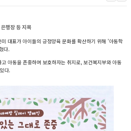
[속보] 민주, 강원 경선 결과 
정재헌 CEO, SKT 장기고
최태원, 노소영에 9440억
 은행장 등 지목
하나금융, 명동 소상공인에 
이은미 대표가 아이들의 긍정양육 문화를 확산하기 위해 '아동학
인천시 광복절 현수막 '태
혔다.
병무청, 보충역 전면 손질…
홈플러스發 대형마트 판매,
하고 아동을 존중하며 보호하자는 취지로, 보건복지부와 아동
윤준병·이해민 의원, '정부
있다.
'호우·산사태 주의보' 울진 
여야, 황희 '버스 하우스' 공