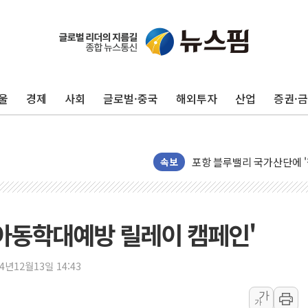
울
경제
사회
글로벌·중국
해외투자
산업
증권·
평택 진위면 공장서 질식사
포항 블루밸리 국가산단에 '
상주 낙동강 선착장 하류서 50
속보
[종합] 김민석, 정청래에 누적 '
민주당 경북도당위원장에 오중
인천서 말다툼 중 어머니 살
'아동학대예방 릴레이 캠페인'
김민석, 강원·대구·경북 경선서
[속보] 민주, 강원·대구·경북 
24년12월13일 14:43
[속보] 민주, 경북 경선 결과 
가
가
[속보] 민주, 대구 경선 결과 