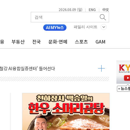
2026.08.09 (일)
ENG
中文
|
|
패밀리 사이트
금융
부동산
전국
문화·연예
스포츠
GAM
고 발생…작업자 1명 숨져
철강 AI융합실증센터' 들어선다
대 숨진 채 발견...경찰, 조사 중
1.48%p' 차 선두 유지...金 46.01% vs 鄭 44.53%
기 당선...합산득표율 68.63%
해 10대 구속…범행 후 반려견도 죽여
 정청래에 승리…金 48.54% vs 鄭 44.40%
경선 결과...김민석 48.54% 정청래 44.40%
발표...김민석 47.37% 정청래 45.71% 송영길 6.92%
발표...정청래 47.82% 김민석 46.35% 송영길 5.83%