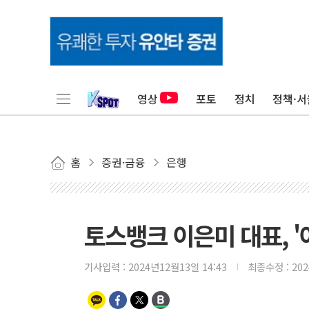
영상
포토
정치
정책·서
홈
증권·금융
은행
토스뱅크 이은미 대표, 
기사입력 :
2024년12월13일 14:43
최종수정 :
20