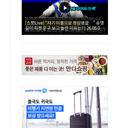
[스팟Live] “자기 이름으로 정당명을…” 송영
길이 피켓 문구 보고 놀란 이유는? | 26.08.09
더불어민주당 당대표·최고위원 후보 대구·경
북 합동연설회