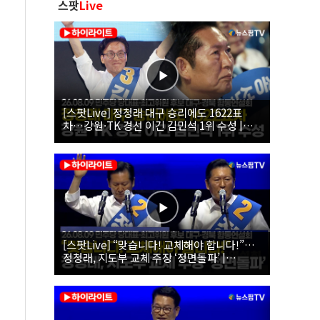
스팟
Live
[스팟Live] 정청래 대구 승리에도 1622표
차…강원·TK 경선 이긴 김민석 1위 수성 |
26.08.09 더불어민주당 당대표·최고위원 후
보 대구·경북 합동연설회
[스팟Live] “맞습니다! 교체해야 합니다!”…
정청래, 지도부 교체 주장 ‘정면돌파’ |
26.08.09 더불어민주당 당대표·최고위원 후
보 대구·경북 합동연설회