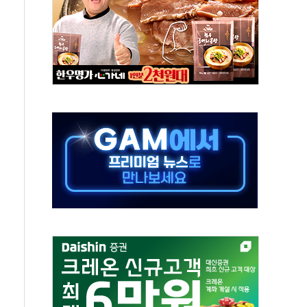
발표...김민석 50.30% 정청래 41.94% 송영길 7.76%
객 400명 맞이…"마음 잇는 시간 되길"
 지급 확정되나…재상고 앞두고 막판 셈법
'행복상자' 전달
극기 거꾸로' 논란…이틀만에 철거
 예술·체육요원 최대 33% 감축
 역대 최대폭 감소한 9.4%↓…유통업계 양극화 심화
 특사'로 콜롬비아 대통령 취임식 참석
시간당 30mm 강한 비...호우 피해 없어
방…野 "청년 우롱 기괴" vs 與 "송구한 해프닝"