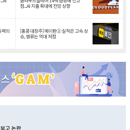
.AI
클라우드플레어 14% 급등해 신고
점...AI 지출 확대에 전망 상향
 동력의
[홍콩 대장주] 메이퇀② 실적은 고속 상
승, 밸류는 역대 저점
보고 논란