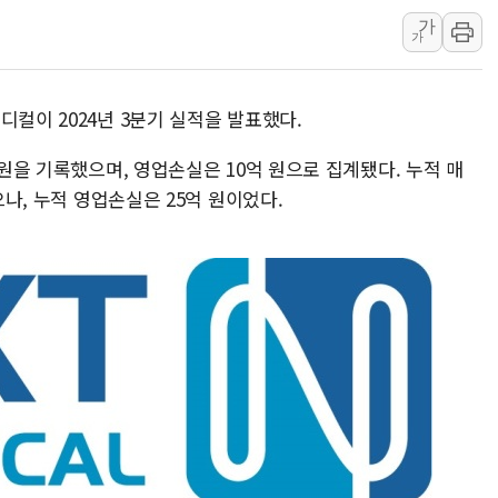
가
깊이가 다른 글로벌 투자 정보 
가
원포유, 그린비파트너스 
넷마블문화재단, 임직원 가
디컬이 2024년 3분기 실적을 발표했다.
김민석 측 "'레버리지 ET
앤스로픽도 AI칩 직접 만든
 원을 기록했으며, 영업손실은 10억 원으로 집계됐다. 누적 매
'친명 vs 친청' 경선 과열
으나, 누적 영업손실은 25억 원이었다.