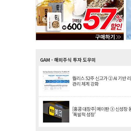
GAM
- 해외주식 투자 도우미
퀄리스 52주 신고가 ② AI 기반 
관리 체계 강화
[홍콩 대장주] 메이퇀 ③ 신성장
'폭발적 성장'