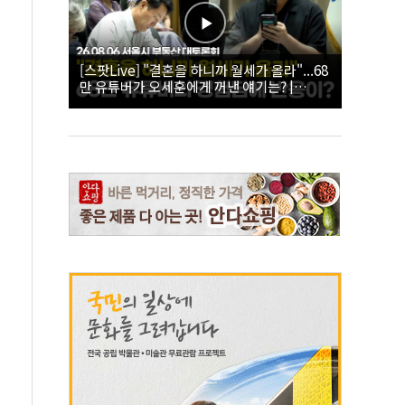
[스팟Live] "결혼을 하니까 월세가 올라"...68
만 유튜버가 오세훈에게 꺼낸 얘기는? |
26.08.06 서울시 부동산 대토론회