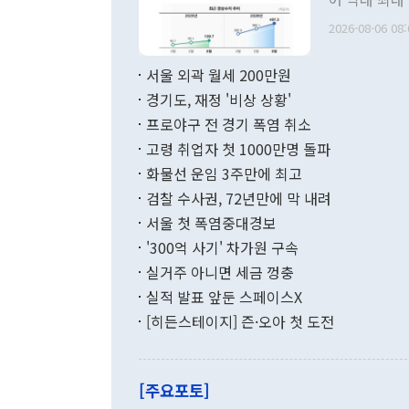
관의 무리한 
출 호조로 월
다. [정동영 통일부 장관이 지난달 23일 오후 서울 종로구 정부서울청사에
2026-08-06 08:
료=한국은행] 한국은행이 6일 발표한 '2026년 6월 국제수지(잠정)'에
서 취임 1주년 
면 지난 6월
부 장관 권한
1000만달러
서울 외곽 월세 200만원
발전 구상'을
이에 따라 올
적 갈등 해결
경기도, 재정 '비상 상황'
했다. 경상수
결과 혐오의 
9000만달러
프로야구 전 경기 폭염 취소
년간의 CVI
지 기준 상품
고령 취업자 첫 1000만명 돌파
무너졌다고도 
며 월간 기준
현실을 바꾸는
달러로 38.
화물선 운임 3주만에 최고
를 평화 체제
196.9% 급
검찰 수사권, 72년만에 막 내려
함께 4자 대
수출은 160
지만 이 대통
서울 첫 폭염중대경보
(18.6%) 
화공존 정책이
했다. 통관 기
'300억 사기' 차가원 구속
다"고 지적했
(16.4%)
투리가 잡혀 
실거주 아니면 세금 껑충
월(-10억9
쁜 상황이 초
증가와 유류할
실적 발표 앞둔 스페이스X
9·19 군사
기록했지만 
[히든스테이지] 즌·오아 첫 도전
"우리의 선의
로 전환됐다.
으로 약간의 의문
를 기록해 전
관은 업무보고
는 배당수입
주의에 근거한
줄면서 25억
[주요포토]
라며 "여러분
억1000만달