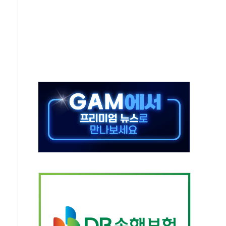
GAM - 맛보기편 (8/6)
흡수합병…비대면 영상서비스 경쟁력 강화
족 직업체험 프로그램 진행
F 도입 김 총리 지시'는 가짜뉴스…법적 조치"
다…삼성전자 2나노 수주 '촉각'
...민주당 선관위 "불법 선거운동·방해행위 엄중 제재"