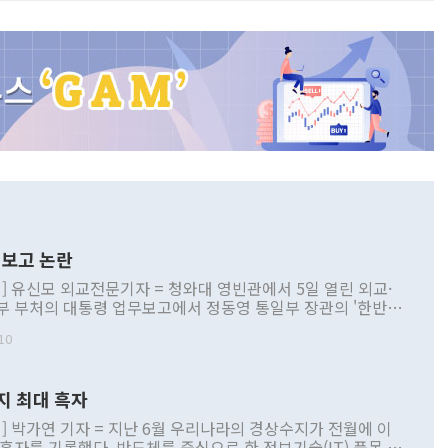
보고 논란
] 유신모 외교전문기자 = 청와대 영빈관에서 5일 열린 외교·
부 부처의 대통령 업무보고에서 정동영 통일부 장관의 '한반도
 구상'과 업무보고 발언이 논란을 빚고 있다. 이날 정 장관의
10
정부 내 조율을 거치지 않은 사안을 정책으로 추진하겠다고 공
는가 하면 사실 관계에 맞지 않은 설명도 있었다. 이재명 대통
로 신중을 기해 달라고 경고했고, 조현 외교부 장관은 '이상
지 최대 흑자
 근거한 비현실적 구상'이라는 비판을 내놨다. 그동안 정 장
책 관련 발언이 물의를 빚은 적은 여러 번 있지만 대통령과 유
] 박가연 기자 = 지난 6월 우리나라의 경상수지가 전월에 이
이 공개적으로 부정적 입장을 표명한 것은 이례적이다. 정 장
 흑자를 기록했다. 반도체를 중심으로 한 정보기술(IT) 품목 수