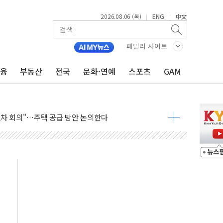
2026.08.06 (목)
ENG
中文
|
|
제한, 형평성·여론 고려해야…충분한 사회적 논의 주문"
중구서 시내버스 등 3중 추돌·1명 부상
패밀리 사이트
본방향 공감...현장 목소리 반영되길"
금융
부동산
전국
문화·연예
스포츠
GAM
 오른다"…서울시 부동산 토론회서 쏟아진 우려
컵 파리서 개막
2차 회의"…주택 공급 방안 논의한다
2136억원
, 중고령층엔 안정을"…세대상생 일자리 특위 출범
16% 증가…역대 2분기 최대 실적
용률 40%로 높인다…2040 RE100 속도
멸종위기종 밀수 조직 적발
'…용산어린이정원 활용 놓고 충돌 예고
미래세대와 전통문화 소통 자리, 꾸준히 만들겠다"
'놀부' 법원에 기업회생 신청