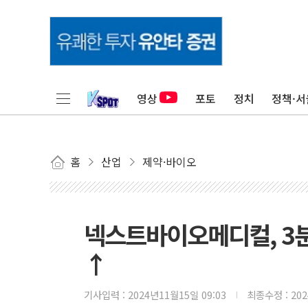
영상
포토
정치
정책·서
홈
산업
제약·바이오
넥스트바이오메디컬, 3분
↑
기사입력 :
2024년11월15일 09:03
최종수정 :
20