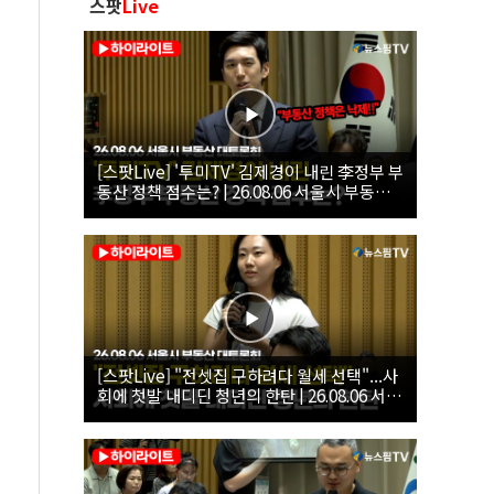
스팟
Live
[스팟Live] '투미TV' 김제경이 내린 李정부 부
동산 정책 점수는? | 26.08.06 서울시 부동산
대토론회
[스팟Live] "전셋집 구하려다 월세 선택"...사
회에 첫발 내디딘 청년의 한탄 | 26.08.06 서울
시 부동산 대토론회