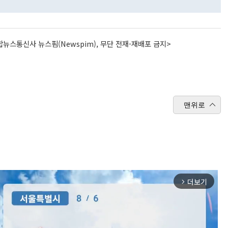
뉴스통신사 뉴스핌(Newspim), 무단 전재-재배포 금지>
맨위로
더보기
arrow_forward_ios