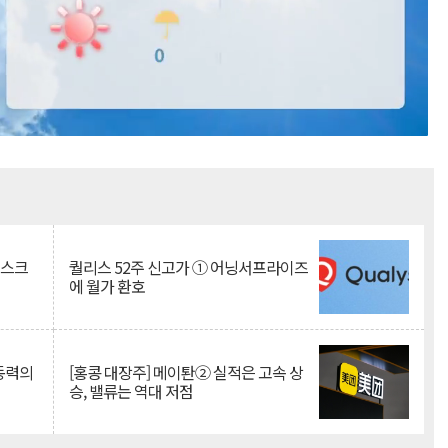
Mute
리스크
퀄리스 52주 신고가 ① 어닝서프라이즈
에 월가 환호
 동력의
[홍콩 대장주] 메이퇀② 실적은 고속 상
승, 밸류는 역대 저점