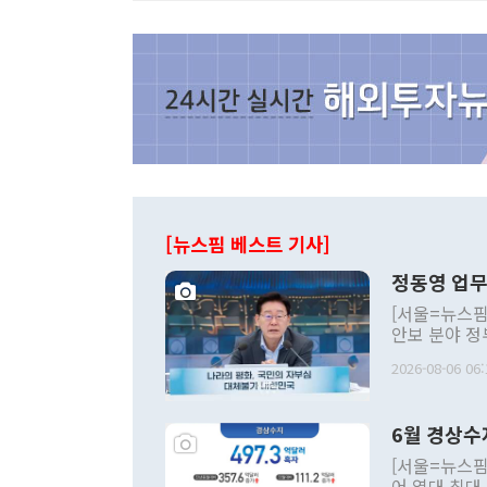
[뉴스핌 베스트 기사]
정동영 업무
[서울=뉴스핌
안보 분야 정
평화공존 발전
2026-08-06 06:
발언 중에는 
언한 것이 있
령은 공개적으
6월 경상수
주의적 희망에
관의 대북 정
[서울=뉴스핌
관 부처 장관
어 역대 최대