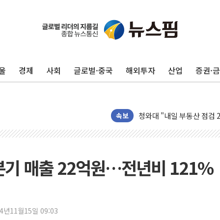
李대통령 "청소년 SNS 
초등학교 앞서 '쾅'…대전 
중소기업계 "세제개편안 기
울
경제
사회
글로벌·중국
해외투자
산업
증권·
"전월세 대책 없고 집값만
배틀그라운드 모바일 월드
청와대 "내일 부동산 점검 
케이피에프, 2분기 매출액 
속보
국민통합위 "청년엔 기회를
레드캡투어, 2분기 영업익 
HD건설기계, 재생에너지 사
기 매출 22억원…전년비 121%
아파트에 코브라가…검찰, 
'주택 공급 vs 공원 보존
윤영달 크라운해태 회장 "
24년11월15일 09:03
부대찌개·보쌈 프랜차이즈 