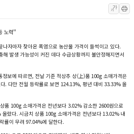
서금원, 상반기 미소금융 1600
가
가
美 민주, 트럼프 측에 200만 
지방공기업 경영평가, 서울농수산식
등 노력"
예천 실종신고 80대 남성 논둑서
"35초마다 중국과 통신"...美
 끝나자마자 찾아온 폭염으로 농산물 가격이 들썩이고 있다.
한병도 "막말 정치를 좌시하지 
병충해 발생 가능성이 커진 데다 수급상황까지 불안정해지면서
정보에 따르면, 전날 기준 적상추 상(上)품 100g 소매가격은
. 다만 전월 등락률로 보면 124.13%, 평년 대비 33.33% 올
품 100g 소매가격은 전년보다 3.02% 감소한 2600원으로
 올랐다. 시금치 상품 100g 소매가격은 전년보다 13.02% 내
락률이 무려 97.04%에 달한다.