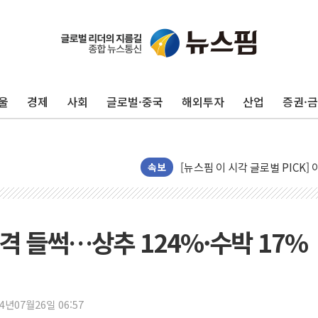
인크로스, 2Q 영업익 28억원 26
대상, 청정원 동물복지 청정유정란
LG 엑사원, 구글·알리바바 제쳤
유의동 국토위원장 "주택 공급 
울
경제
사회
글로벌·중국
해외투자
산업
증권·
경제6단체, 세제개편안 환영…"
전세사기 등 '민생 전담재판부'
[뉴스핌 이 시각 글로벌 PICK] 
속보
남성, 'NS AI LINK' 월마트 3
예탁결제원, 비상장주식·조각투
올데이올가닉, 정부 '혁신 프리미어
격 들썩…상추 124%·수박 17%
엑스플러스, '갤럭시 Z 플립8·
삼성증권, 연금저축계좌 ETF·
신한자산운용, 팔란티어 급등에 '
24년07월26일 06:57
강원·호남·대구경북 곳곳 '폭염