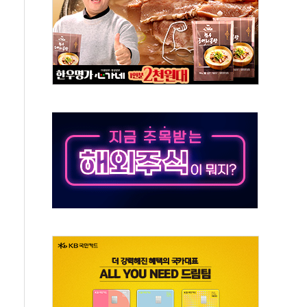
억원 돌파...취약계층 지원 확대
달러 건넨 韓기업 조사… "관세 무마용 뇌물 의혹"
품공사 등 20곳 '최우수'...인천환경공단 등 '부진'
 숨진 채 발견
보안기업, 중국제 공유기서 '백도어' 발견
않겠다"