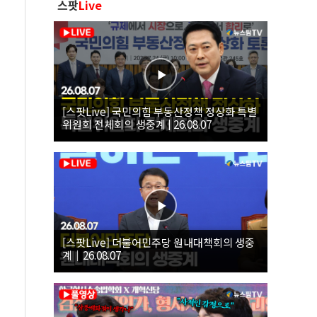
스팟
Live
[스팟Live] 국민의힘 부동산정책 정상화 특별
위원회 전체회의 생중계 | 26.08.07
[스팟Live] 더불어민주당 원내대책회의 생중
계｜26.08.07