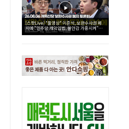
[스팟Live] *풀영상* 이준석, 보완수사권 폐
지에 "민주당 개악입법, 불안감 가중시켜"｜
26.08.06 개혁신당 보완수사권 폐지 토론회