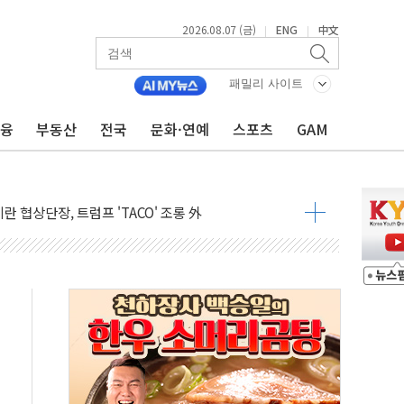
2026.08.07 (금)
ENG
中文
|
|
% ↑..."외형·수익 동반 성장"
 3만5775알 기부
패밀리 사이트
다…산업 예측 AI 잇단 세계 1위
지지부잔...숫자보다 실천 가능한 대책이 중요"
금융
부동산
전국
문화·연예
스포츠
GAM
국내 생산·투자 확대에 도움"
 시범운영…평균 3개월 만에 1심 결론
이란 협상단장, 트럼프 'TACO' 조롱 外
600개 매장 판매
자 장외거래 청산결제 인프라 구축 착수
 1000' 선정
폴드8' 전용 액세서리 출시
리츠 온라인 거래수수료 우대
SOL 팔란티어 커버드콜' ETF 주목
중대경보'…전국 49개 지역으로 확대