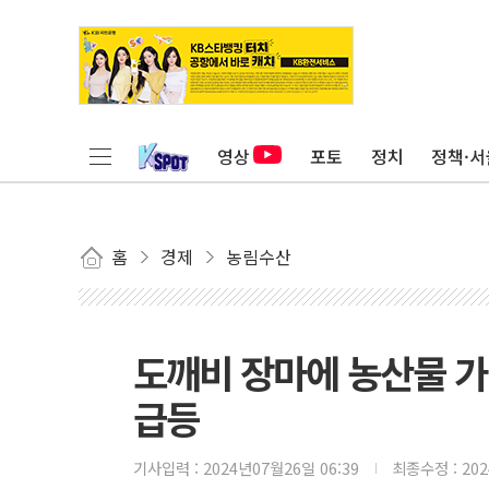
영상
포토
정치
정책·서
홈
경제
농림수산
도깨비 장마에 농산물 가
급등
기사입력 :
2024년07월26일 06:39
최종수정 :
20