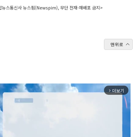
뉴스통신사 뉴스핌(Newspim), 무단 전재-재배포 금지>
맨위로
더보기
arrow_forward_ios