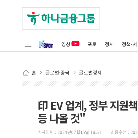
영상
포토
정치
정책·서
홈
글로벌·중국
글로벌경제
印 EV 업계, 정부 지원
등 나올 것"
기사입력 :
2024년07월15일 18:51
최종수정 :
20