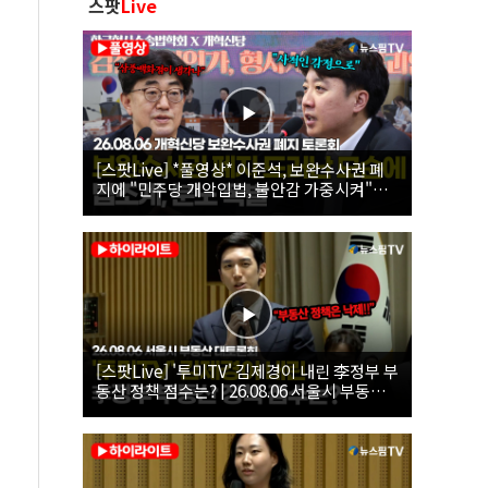
스팟
Live
[스팟Live] *풀영상* 이준석, 보완수사권 폐
지에 "민주당 개악입법, 불안감 가중시켜"｜
26.08.06 개혁신당 보완수사권 폐지 토론회
[스팟Live] '투미TV' 김제경이 내린 李정부 부
동산 정책 점수는? | 26.08.06 서울시 부동산
대토론회