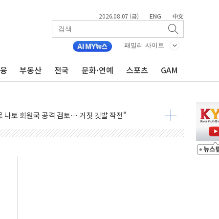
2026.08.07 (금)
ENG
中文
|
|
패밀리 사이트
금융
부동산
전국
문화·연예
스포츠
GAM
 제한 검토에 유가 3% 급등…금값 보합
우 5거래일 랠리 '마침표'
의 막바지.."美와 직접 협상 없어"
민석 후보 - 8월 7일
차 회의…주택 공급 대책 막바지 조율할 듯
회견·주요 정당 - 8월 7일
 제한 추진…美 "통행 막을 권한 없어"