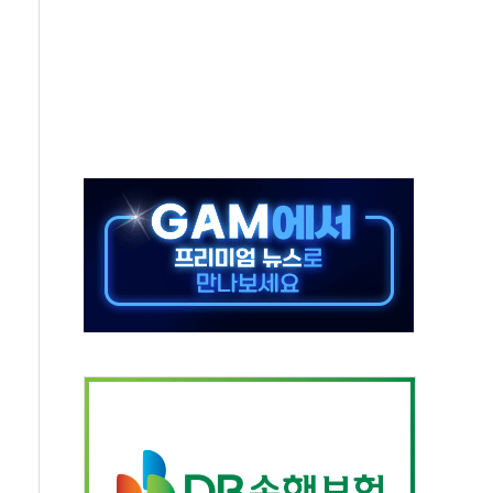
 상승… "2분기 기업 순이익 21% 증가" 전망
 나토 회원국 공격 검토… 거짓 깃발 작전"
재회…로봇·AI 데이터센터·모빌리티 구체화
·아이온큐·도어대시↑ VS 샌디스크·피그마·앱러빈↓
 반대…상법·자본시장법 개정 논의"
 차익실현 속 혼조세...웨스턴디지털·샌디스크↓
에 긴급 안보 점검회의
호르무즈 재개방 기대에 강세
조까지, 상승...호실적 보고 기업 상승세 뚜렷
인 '사파리' 공격… 시민들 공포감 극대화 전략
' 임시 주총 기대감에 홀로 상한가…마진 잔액은 사상 최고
버리지 위험수위…숨은 차입이 더 큰 변수"