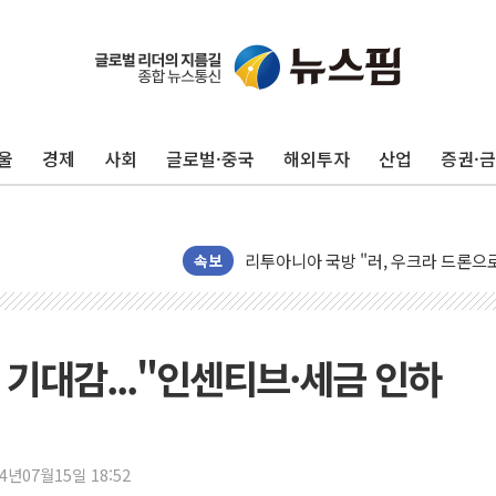
울
경제
사회
글로벌·중국
해외투자
산업
증권·
[금/유가] 이란의 호르무즈 해협 통항
속보
뉴욕증시, 유가·금리 부담에 하락…다
이란, 오만과 호르무즈 해협 재개방 합
[민주 당권주자 일정] 송영길·정청래·김
책 기대감..."인센티브·세금 인하
李대통령, 오늘 부동산 정책 점검 2
[오늘의 정치일정] 8월 7일(금)
[오늘의 국회일정] 상임위·세미나·기자
24년07월15일 18:52
이란, 美·이스라엘 선박 호르무즈 통항