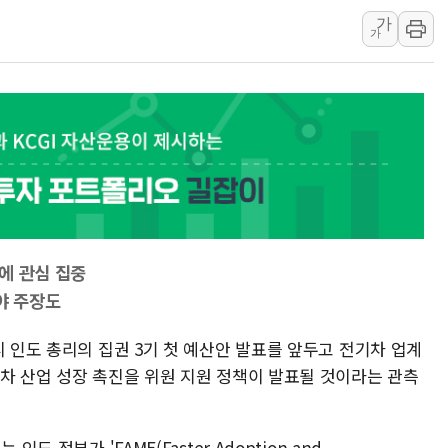
가
유럽증시, 견조한 실적 소화하며 대부분
가
리투아니아 국방 "러, 우크라 드론으로
구광모, 내주 실리콘밸리서 젠슨 황 
뉴욕증시 개장 전 특징주...모더나
김정관 장관 "영업이익 N% 성과급
뉴욕증시 프리뷰, 미 주가선물 AI주
청와대, 북한 단거리 탄도미사일 발사
금값 7주 만에 최고…美 고용 둔화·
[인도증시] 중동 긴장 완화에 실적 호
부에 관심 집중
러, 1인칭시점 드론으로 우크라 민간
야 주장도
[베트남 증시] 지수 하락 속 'DGC
디 인도 총리의 집권 3기 첫 예산안 발표를 앞두고 전기차 업계
'월가의 황제' 다이먼 "금융시장 레
기차 산업 성장 촉진을 위원 지원 정책이 발표될 것이라는 관측
도 정부가 'FAME(Faster Adoption and