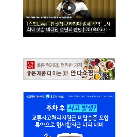
[스팟Live] "전셋집 구하려다 월세 선택"...사
회에 첫발 내디딘 청년의 한탄 | 26.08.06 서울
시 부동산 대토론회